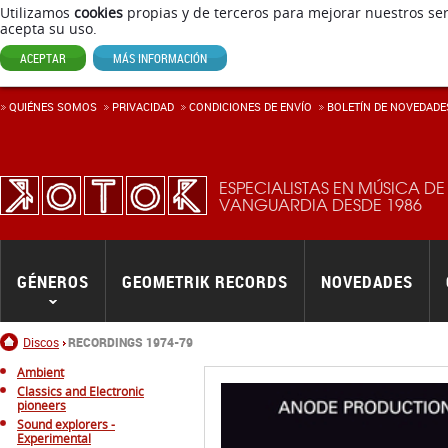
Utilizamos
cookies
propias y de terceros para mejorar nuestros ser
acepta su uso.
ACEPTAR
MÁS INFORMACIÓN
QUIÉNES SOMOS
PRIVACIDAD
CONDICIONES DE ENVÍ­O
BOLETÍN DE NOVEDADE
ESPECIALISTAS EN MÚSICA DE
VANGUARDIA DESDE 1986
GÉNEROS
GEOMETRIK RECORDS
NOVEDADES
Inicio
Discos
RECORDINGS 1974-79
Ambient
Classics and Electronic
pioneers
Sound explorers -
Experimental