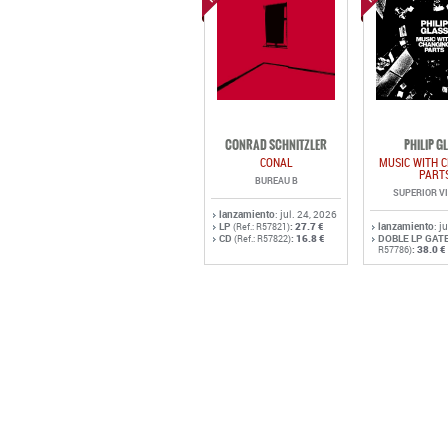
CONRAD SCHNITZLER
PHILIP G
CONAL
MUSIC WITH 
PART
BUREAU B
SUPERIOR V
lanzamiento
: jul. 24, 2026
LP
:
27.7 €
lanzamiento
: j
(Ref.: R57821)
CD
:
16.8 €
DOBLE LP GAT
(Ref.: R57822)
:
38.0 €
R57786)