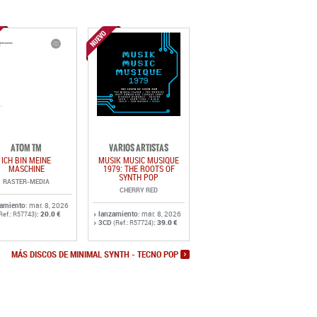
ATOM TM
VARIOS ARTISTAS
ICH BIN MEINE
MUSIK MUSIC MUSIQUE
MASCHINE
1979: THE ROOTS OF
SYNTH POP
RASTER-MEDIA
CHERRY RED
zamiento
: mar. 8, 2026
:
20.0 €
lanzamiento
: mar. 8, 2026
Ref.: R57743)
3CD
:
39.0 €
(Ref.: R57724)
MÁS DISCOS DE MINIMAL SYNTH - TECNO POP
ENVÍO
BOLETÍN DE NOVEDADES
CONTACTAR