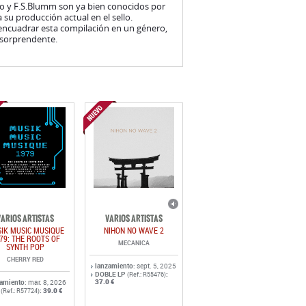
VARIOS ARTISTAS
VARIOS ARTISTAS
IK MUSIC MUSIQUE
NIHON NO WAVE 2
79: THE ROOTS OF
MECANICA
SYNTH POP
CHERRY RED
lanzamiento
: sept. 5, 2025
DOBLE LP
:
(Ref.: R55476)
37.0 €
zamiento
: mar. 8, 2026
:
39.0 €
(Ref.: R57724)
MÁS DISCOS DE VARIOS ARTISTAS