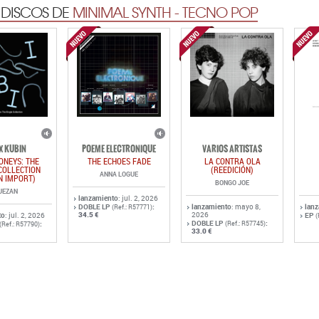
IX KUBIN
POEME ELECTRONIQUE
VARIOS ARTISTAS
ONEYS: THE
THE ECHOES FADE
LA CONTRA OLA
COLLECTION
(REEDICIÓN)
ANNA LOGUE
N IMPORT)
BONGO JOE
UEZAN
lanzamiento
: jul. 2, 2026
DOBLE LP
:
lanzamiento
: mayo 8,
lan
(Ref.: R57771)
34.5 €
2026
to
: jul. 2, 2026
EP
(
DOBLE LP
:
:
(Ref.: R57745)
(Ref.: R57790)
33.0 €
QUIÉNES SOMOS
PRIVACIDAD
CONDICIONES DE 