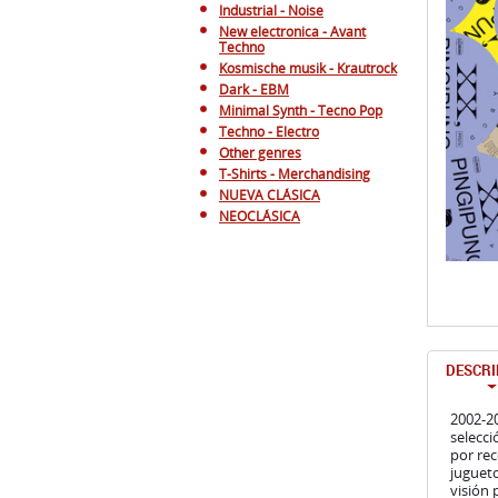
Minimal Synth - Tecno Pop
Techno - Electro
Other genres
T-Shirts - Merchandising
NUEVA CLÁSICA
NEOCLÁSICA
DESCRI
2002-20
selecci
por rec
juguet
visión 
Bülbül,
el públ
Soprend
aunque