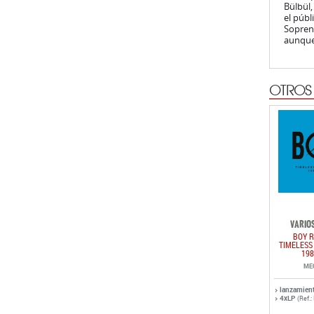
OTROS
VARIOS
BOY R
TIMELESS
198
ME
lanzamien
4xLP
(Ref.
OTROS