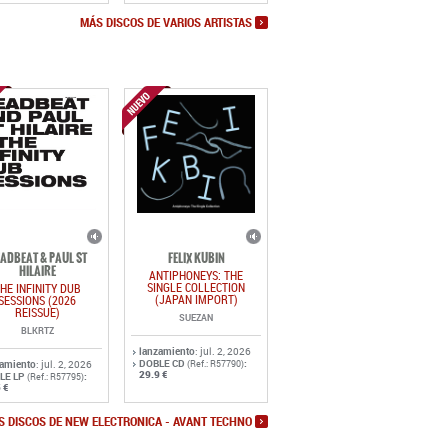
ADBEAT & PAUL ST
FELIX KUBIN
HILAIRE
ANTIPHONEYS: THE
SINGLE COLLECTION
HE INFINITY DUB
(JAPAN IMPORT)
SESSIONS (2026
REISSUE)
SUEZAN
BLKRTZ
lanzamiento
: jul. 2, 2026
DOBLE CD
:
zamiento
: jul. 2, 2026
(Ref.: R57790)
29.9 €
LE LP
:
(Ref.: R57795)
 €
S DISCOS DE NEW ELECTRONICA - AVANT TECHNO