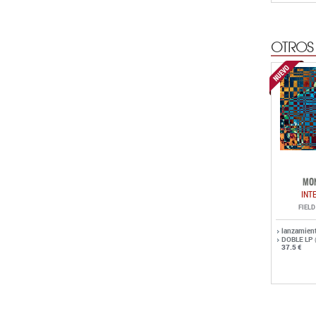
MO
INT
FIEL
lanzamien
DOBLE LP
37.5 €
OTROS