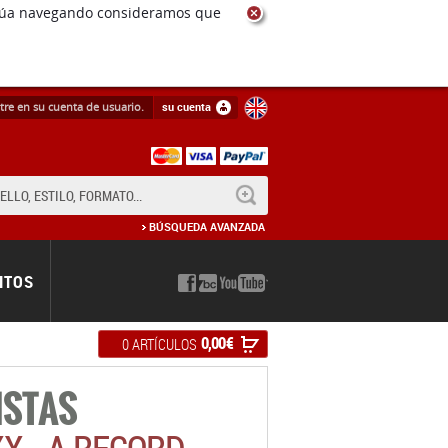
tre en su cuenta de usuario.
su cuenta
BUSCAR
BÚSQUEDA AVANZADA
NTOS
0,00 €
0 ARTÍCULOS
ISTAS
X - A RECORD
S 20
des de: Varios Artistas