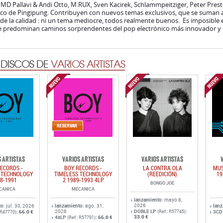
 DISCOS DE
VARIOS ARTISTAS
 ARTISTAS
VARIOS ARTISTAS
VARIOS ARTISTAS
ECORDS -
BOY RECORDS -
LA CONTRA OLA
MUS
 TECHNOLOGY
TIMELESS TECHNOLOGY
(REEDICIÓN)
19
8-1991
2 1989-1993 4LP
BONGO JOE
CANICA
MECANICA
lanzamiento
: mayo 8,
2026
to
: jul. 30, 2026
lanzamiento
: ago. 31,
lan
2026
DOBLE LP
:
:
66.0 €
(Ref.: R57745)
3CD
: R47770)
33.0 €
4xLP
:
66.0 €
(Ref.: R57791)
 DISCOS DE
NEW ELECTRONICA - AVANT TECHNO