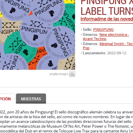
Sello:
PINGIPUNG
Géneros:
New electronica -
Avant Techno
Géneros:
Minimal Synth - Te
Pop
Lanzamiento:
2022-09-12
ampliar imagen
PCIÓN
MUESTRAS
22, ¡son 20 años de Pingipung! El sello discográfico alemán celebra su aniv
ón de artistas de la lista del sello, así como de nuevos nombres. En lugar de
opilar un avance caleidoscópico de las posibles direcciones futuras del sello. 
onamente melancólicas de Museum Of No Art, Peter Power o The Notwist, un
psicodélica del Dub en el remix de Tolouse Low Trax para la cantante Ainu 
 MD Pallavi & Andi Otto, M.RUX, Sven Kacirek, Schlammpeitziger, Peter Pres
ico de Pingipung. Contribuyen con nuevos temas exclusivos, que se suman a 
e la calidad : ni un tema mediocre, todos realmente buenos. Es imposible 
 predominan caminos sorprendentes del pop electrónico más innovador 