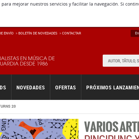
E ENVÍ­O
BOLETÍN DE NOVEDADES
CONTACTAR
En
IALISTAS EN MÚSICA DE
ARDIA DESDE 1986
RDS
NOVEDADES
OFERTAS
PRÓXIMOS LANZAMIE
TURNS 20
VARIOS ART
PINGIPUNG X
LABEL TURN
Informadme de las noveda