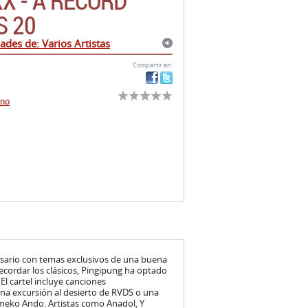
Compartir en:
cno
ersario con temas exclusivos de una buena
 recordar los clásicos, Pingipung ha optado
El cartel incluye canciones
a excursión al desierto de RVDS o una
Umeko Ando. Artistas como Anadol, Y
to y F.S.Blumm son ya bien conocidos por
su producción actual en el sello.
encuadrar esta compilación en un género,
y sorprendente.