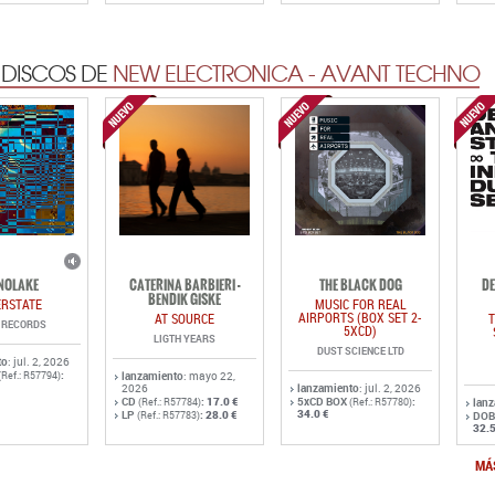
NOLAKE
CATERINA BARBIERI -
THE BLACK DOG
DE
BENDIK GISKE
ERSTATE
MUSIC FOR REAL
AIRPORTS (BOX SET 2-
AT SOURCE
T
D RECORDS
5XCD)
LIGTH YEARS
DUST SCIENCE LTD
to
: jul. 2, 2026
:
(Ref.: R57794)
lanzamiento
: mayo 22,
2026
lanzamiento
: jul. 2, 2026
CD
:
17.0 €
5xCD BOX
:
(Ref.: R57784)
(Ref.: R57780)
lan
34.0 €
LP
:
28.0 €
(Ref.: R57783)
DOB
32.5
MÁ
 DISCOS DE
MINIMAL SYNTH - TECNO POP