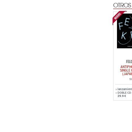
FEL
ANTIPH
SINGLE 
(JAPA
S
lanzamien
DOBLE CD
29.9 €