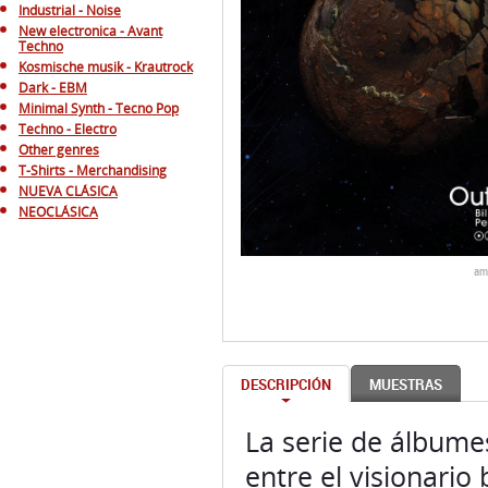
Industrial - Noise
New electronica - Avant
Techno
Kosmische musik - Krautrock
Dark - EBM
Minimal Synth - Tecno Pop
Techno - Electro
Other genres
T-Shirts - Merchandising
NUEVA CLÁSICA
NEOCLÁSICA
am
DESCRIPCIÓN
MUESTRAS
La serie de álbume
entre el visionario