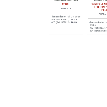
CONRAD SCHNITZLER
RÜDIGER L
CONAL
SYNRISE-EAR
RECORDINGS
BUREAU B
1983
BUREAU
lanzamiento
: jul. 24, 2026
LP
:
27.7 €
(Ref.: R57821)
CD
:
16.8 €
lanzamiento
: 
(Ref.: R57822)
2026
CD
(Ref.: R57757
LP
(Ref.: R57758