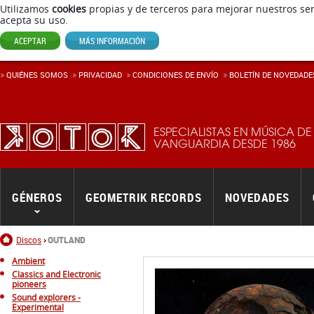
Utilizamos
cookies
propias y de terceros para mejorar nuestros ser
acepta su uso.
ACEPTAR
MÁS INFORMACIÓN
QUIÉNES SOMOS
PRIVACIDAD
CONDICIONES DE ENVÍ­O
BOLETÍN DE NOVEDADE
ESPECIALISTAS EN MÚSICA DE
VANGUARDIA DESDE 1986
GÉNEROS
GEOMETRIK RECORDS
NOVEDADES
Inicio
Discos
OUTLAND
Ambient
Classics and Electronic
pioneers
Sound explorers -
Experimental