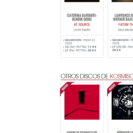
CATERINA BARBIERI -
LAWRENCE EN
BENDIK GISKE
WERNER DAFE
AT SOURCE
FATOM TH
LIGTH YEARS
HALLOW G
lanzamiento
: mayo 22,
lanzamiento
: 
2026
2026
CD
:
17.0 €
LP LTD.ED.
(Ref.: R57784)
(Ref
28.0 €
LP
:
28.0 €
(Ref.: R57783)
OTROS DISCOS DE
KOSMISC