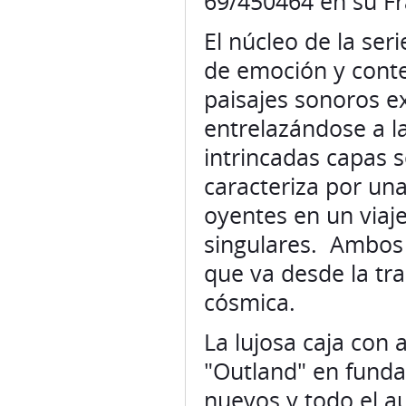
69/450464 en su Fr
El núcleo de la ser
de emoción y contem
paisajes sonoros e
entrelazándose a la
intrincadas capas 
caracteriza por una
oyentes en un viaj
singulares. Ambos 
que va desde la tra
cósmica.
La lujosa caja con
"Outland" en funda
nuevos y todo el a