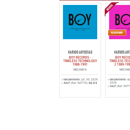
VARIOS ARTISTAS
VARIOS AR
BOY RECORDS -
BOY RECO
TIMELESS TECHNOLOGY
TIMELESS TE
1988-1991
2 1989-19
MECANICA
MECANI
lanzamiento
: jul. 30, 2026
lanzamiento
: a
2026
4xLP
:
66.0 €
(Ref.: R47770)
4xLP
(Ref.: R577