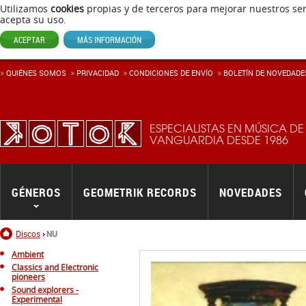
Utilizamos
cookies
propias y de terceros para mejorar nuestros ser
acepta su uso.
ACEPTAR
MÁS INFORMACIÓN
QUIÉNES SOMOS
PRIVACIDAD
CONDICIONES DE ENVÍ­O
BOLETÍN DE NOVEDADE
ESPECIALISTAS EN MÚSICA DE
VANGUARDIA DESDE 1986
GÉNEROS
GEOMETRIK RECORDS
NOVEDADES
Inicio
Discos
NU
Ambient
Classics and Electronic
pioneers
Sound explorers -
Experimental