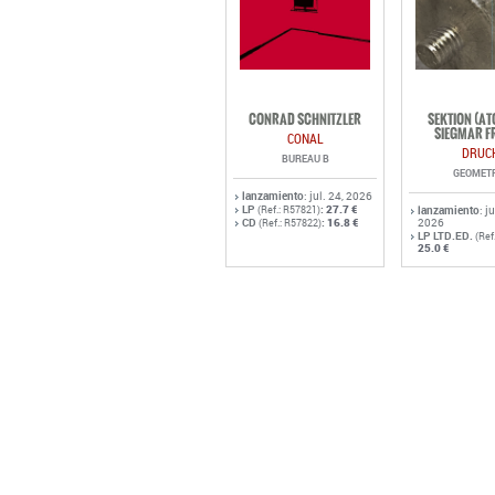
CONRAD SCHNITZLER
SEKTION (A
SIEGMAR F
CONAL
DRUC
BUREAU B
GEOMET
lanzamiento
: jul. 24, 2026
LP
:
27.7 €
(Ref.: R57821)
lanzamiento
: j
CD
:
16.8 €
2026
(Ref.: R57822)
LP LTD.ED.
(Ref
25.0 €