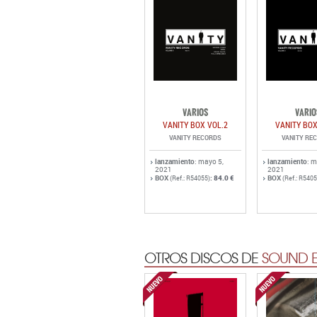
VARIOS
VARIO
VANITY BOX VOL.2
VANITY BOX
VANITY RECORDS
VANITY RE
lanzamiento
: mayo 5,
lanzamiento
: m
2021
2021
BOX
:
84.0 €
BOX
(Ref.: R54055)
(Ref.: R5405
OTROS DISCOS DE
SOUND E