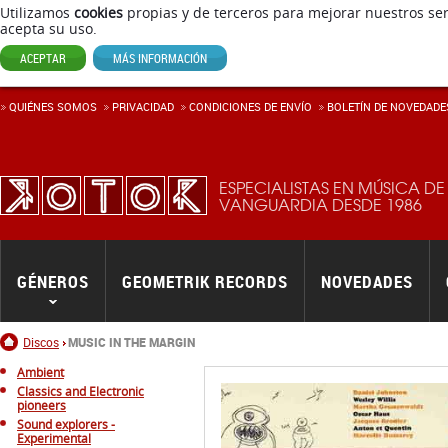
Utilizamos
cookies
propias y de terceros para mejorar nuestros ser
acepta su uso.
ACEPTAR
MÁS INFORMACIÓN
QUIÉNES SOMOS
PRIVACIDAD
CONDICIONES DE ENVÍ­O
BOLETÍN DE NOVEDADE
ESPECIALISTAS EN MÚSICA DE
VANGUARDIA DESDE 1986
GÉNEROS
GEOMETRIK RECORDS
NOVEDADES
Inicio
Discos
MUSIC IN THE MARGIN
Ambient
Classics and Electronic
pioneers
Sound explorers -
Experimental