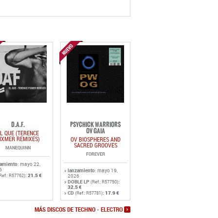
D.A.F.
PSYCHICK WARRIORS
OV GAIA
L QUE (TERENCE
IXMER REMIXES)
OV BIOSPHERES AND
SACRED GROOVES
MANEQUINN
FOREVER
zamiento
: mayo 22,
6
lanzamiento
: mayo 19,
:
21.5 €
Ref.: R57762)
2026
DOBLE LP
:
(Ref.: R57750)
32.5 €
CD
:
17.9 €
(Ref.: R57781)
MÁS DISCOS DE TECHNO - ELECTRO