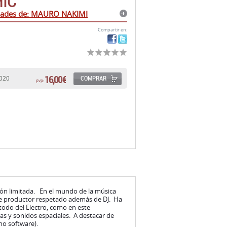
IC
dades de: MAURO NAKIMI
Compartir en:
16,00 €
COMPRAR
0020
pvp:
ión limitada. En el mundo de la música
de productor respetado además de DJ. Ha
todo del Electro, como en este
as y sonidos espaciales. A destacar de
(no software).