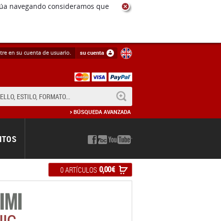
ntinúa navegando consideramos que
tre en su cuenta de usuario.
su cuenta
BUSCAR
BÚSQUEDA AVANZADA
NTOS
0,00 €
0 ARTÍCULOS
IMI