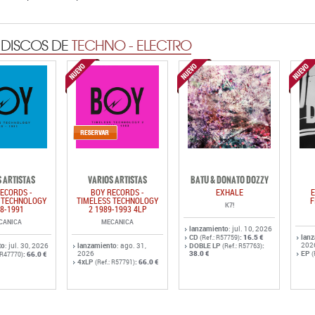
 DISCOS DE
TECHNO - ELECTRO
 ARTISTAS
VARIOS ARTISTAS
BATU & DONATO DOZZY
ECORDS -
BOY RECORDS -
EXHALE
E
 TECHNOLOGY
TIMELESS TECHNOLOGY
F
K7!
8-1991
2 1989-1993 4LP
CANICA
MECANICA
lanzamiento
: jul. 10, 2026
CD
:
16.5 €
lan
(Ref.: R57759)
202
to
: jul. 30, 2026
lanzamiento
: ago. 31,
DOBLE LP
:
(Ref.: R57763)
2026
38.0 €
EP
:
66.0 €
(
: R47770)
4xLP
:
66.0 €
(Ref.: R57791)