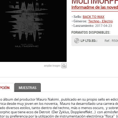
MULTIMORPH
Informadme de las nove
Sello:
BACK TO WAX
Géneros:
Techno - Electro
Lanzamiento:
2017-04-23
FORMATOS DISPONIBLES:
LP LTD.ED.:
Ref.: R5
ampliar imagen
PCIÓN
MUESTRAS
mo álbum del productor Mauro Nakimi , publicado en su propio sello en edic
ónica desde muy joven en los noventa, Mauro ha desarrollado una carrera 
ado diversos estilos, tanto dentro del techno, más o menos oscuro, y sobre
rphic que tiene ecos de Detroit (Der Zyklus, Dopplereffekt...) con atmósfer
tor su preferencia por la utilización de instrumentación electrónica "física" 