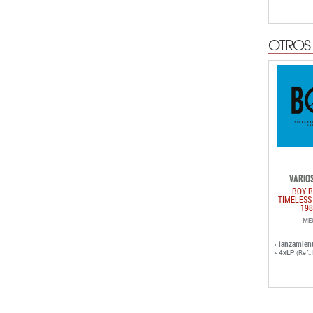
OTROS
VARIOS
BOY R
TIMELESS
198
ME
lanzamien
4xLP
(Ref.