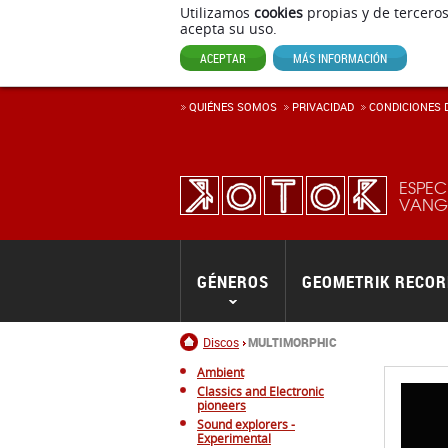
Utilizamos
cookies
propias y de terceros
acepta su uso.
ACEPTAR
MÁS INFORMACIÓN
QUIÉNES SOMOS
PRIVACIDAD
CONDICIONES D
ESPEC
VANGU
GÉNEROS
GEOMETRIK RECO
Inicio
Discos
MULTIMORPHIC
Ambient
Classics and Electronic
pioneers
Sound explorers -
Experimental