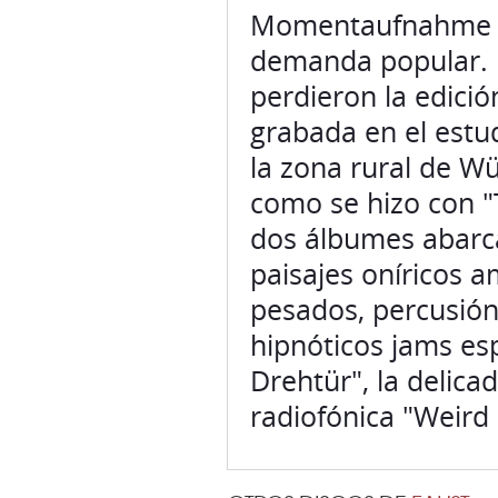
Momentaufnahme I y
demanda popular. E
perdieron la edició
grabada en el estu
la zona rural de W
como se hizo con "
dos álbumes abarca
paisajes oníricos a
pesados, percusión 
hipnóticos jams es
Drehtür", la delicad
radiofónica "Weird