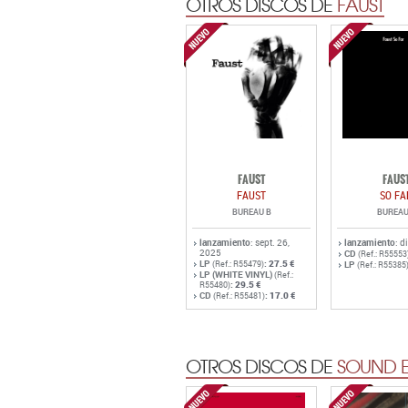
OTROS DISCOS DE
FAUST
FAUST
FAUS
FAUST
SO FA
BUREAU B
BUREAU
lanzamiento
: sept. 26,
lanzamiento
: d
2025
CD
(Ref.: R55553
LP
:
27.5 €
(Ref.: R55479)
LP
(Ref.: R55385
LP (WHITE VINYL)
(Ref.:
:
29.5 €
R55480)
CD
:
17.0 €
(Ref.: R55481)
OTROS DISCOS DE
SOUND E