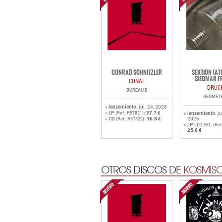
CONRAD SCHNITZLER
SEKTION (A
SIEGMAR F
CONAL
DRUC
BUREAU B
GEOMET
lanzamiento
: jul. 24, 2026
LP
:
27.7 €
(Ref.: R57821)
lanzamiento
: j
CD
:
16.8 €
2026
(Ref.: R57822)
LP LTD.ED.
(Ref
25.0 €
OTROS DISCOS DE
KOSMISC