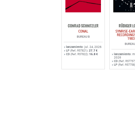
CONRAD SCHNITZLER
RÜDIGER L
CONAL
SYNRISE-EAR
RECORDINGS
BUREAU B
1983
BUREAU
lanzamiento
: jul. 24, 2026
LP
:
27.7 €
(Ref.: R57821)
CD
:
16.8 €
lanzamiento
: 
(Ref.: R57822)
2026
CD
(Ref.: R57757
LP
(Ref.: R57758