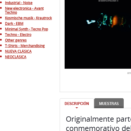
Industrial - Noise
New electronica - Avant
Techno
Kosmische musik - Krautrock
Dark - EBM
Minimal Synth - Tecno Pop
Techno - Electro
Other genres
T-Shirts - Merchandising
NUEVA CLÁSICA
NEOCLÁSICA
am
DESCRIPCIÓN
MUESTRAS
Originalmente part
conmemorativo del 