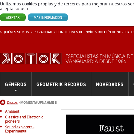
Utilizamos
cookies
propias y de terceros para mejorar nuestros ser
acepta su uso.
ACEPTAR
MÁS INFORMACIÓN
QUIÉNES SOMOS
PRIVACIDAD
CONDICIONES DE ENVÍ­O
BOLETÍN DE NOVEDADE
ESPECIALISTAS EN MÚSICA DE
VANGUARDIA DESDE 1986
GÉNEROS
GEOMETRIK RECORDS
NOVEDADES
Inicio
Discos
MOMENTAUFNAHME II
Ambient
Classics and Electronic
pioneers
Sound explorers -
Experimental