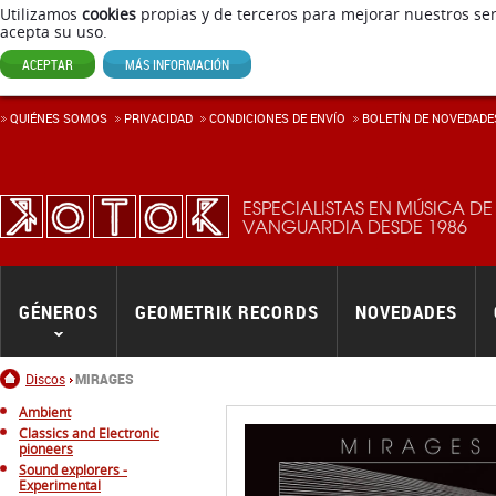
Utilizamos
cookies
propias y de terceros para mejorar nuestros ser
acepta su uso.
ACEPTAR
MÁS INFORMACIÓN
QUIÉNES SOMOS
PRIVACIDAD
CONDICIONES DE ENVÍ­O
BOLETÍN DE NOVEDADE
ESPECIALISTAS EN MÚSICA DE
VANGUARDIA DESDE 1986
GÉNEROS
GEOMETRIK RECORDS
NOVEDADES
Inicio
Discos
MIRAGES
Ambient
Classics and Electronic
pioneers
Sound explorers -
Experimental