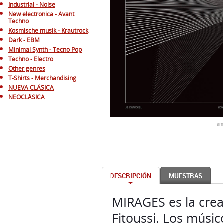
Industrial - Noise
New electronica - Avant
Techno
Kosmische musik - Krautrock
Dark - EBM
Minimal Synth - Tecno Pop
Techno - Electro
Other genres
T-Shirts - Merchandising
NUEVA CLÁSICA
NEOCLÁSICA
am
DESCRIPCIÓN
MUESTRAS
MIRAGES es la crea
Fitoussi. Los músic