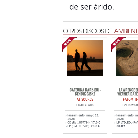
de ser árido.
OTROS DISCOS DE
AMBIENT
CATERINA BARBIERI -
LAWRENCE EN
BENDIK GISKE
WERNER DAFE
AT SOURCE
FATOM TH
LIGTH YEARS
HALLOW G
lanzamiento
: mayo 22,
lanzamiento
: 
2026
2026
CD
:
17.0 €
LP LTD.ED.
(Ref.: R57784)
(Ref
28.0 €
LP
:
28.0 €
(Ref.: R57783)