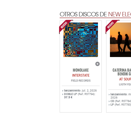
OTROS DISCOS DE
NEW ELE
MONOLAKE
CATERINA BA
BENDIK G
INTERSTATE
AT SOU
FIELD RECORDS
LIGTH YE
lanzamiento
: jul. 2, 2026
DOBLE LP
:
(Ref.: R57794)
lanzamiento
: 
37.5 €
2026
CD
(Ref.: R57784
LP
(Ref.: R57783