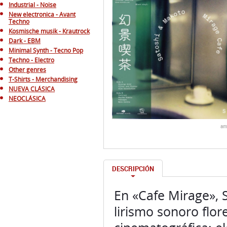
Industrial - Noise
New electronica - Avant
Techno
Kosmische musik - Krautrock
Dark - EBM
Minimal Synth - Tecno Pop
Techno - Electro
Other genres
T-Shirts - Merchandising
NUEVA CLÁSICA
NEOCLÁSICA
am
DESCRIPCIÓN
En «Cafe Mirage», 
lirismo sonoro flor