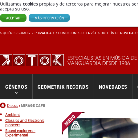
Utilizamos
cookies
propias y de terceros para mejorar nuestros ser
acepta su uso.
ACEPTAR
MÁS INFORMACIÓN
QUIÉNES SOMOS
PRIVACIDAD
CONDICIONES DE ENVÍ­O
BOLETÍN DE NOVEDADE
ESPECIALISTAS EN MÚSICA DE
VANGUARDIA DESDE 1986
GÉNEROS
GEOMETRIK RECORDS
NOVEDADES
Inicio
Discos
MIRAGE CAFE
Ambient
Classics and Electronic
pioneers
Sound explorers -
Experimental