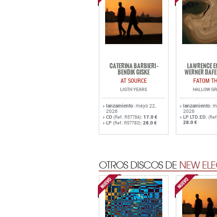
CATERINA BARBIERI -
LAWRENCE EN
BENDIK GISKE
WERNER DAFE
AT SOURCE
FATOM TH
LIGTH YEARS
HALLOW G
lanzamiento
: mayo 22,
lanzamiento
: 
2026
2026
CD
:
17.0 €
LP LTD.ED.
(Ref.: R57784)
(Ref
28.0 €
LP
:
28.0 €
(Ref.: R57783)
OTROS DISCOS DE
NEW ELE