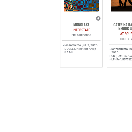
MONOLAKE
CATERINA BA
BENDIK G
INTERSTATE
AT SOU
FIELD RECORDS
LIGTH YE
lanzamiento
: jul. 2, 2026
DOBLE LP
:
(Ref.: R57794)
lanzamiento
: 
37.5 €
2026
CD
(Ref.: R57784
LP
(Ref.: R57783