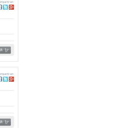
mpartir en:
AR
mpartir en:
AR