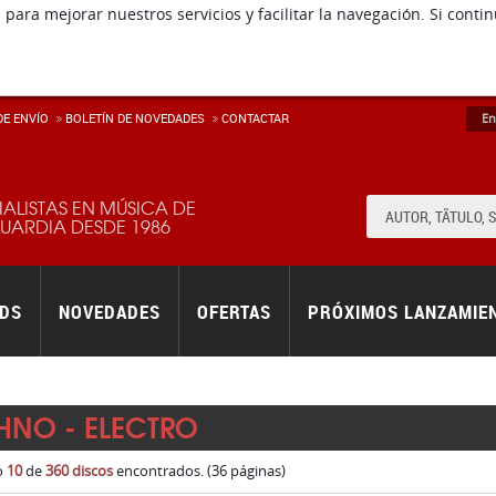
 para mejorar nuestros servicios y facilitar la navegación. Si co
E ENVÍ­O
BOLETÍN DE NOVEDADES
CONTACTAR
En
IALISTAS EN MÚSICA DE
ARDIA DESDE 1986
RDS
NOVEDADES
OFERTAS
PRÓXIMOS LANZAMIE
HNO - ELECTRO
o
10
de
360 discos
encontrados. (36 páginas)