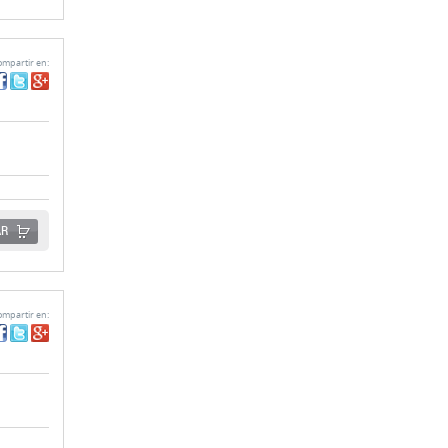
mpartir en:
AR
mpartir en: