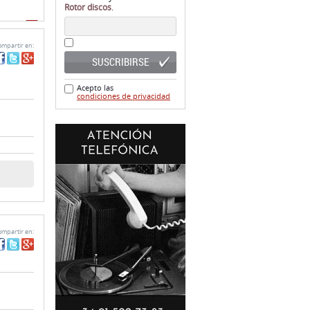
Rotor discos
.
ginas)
mpartir en:
SUSCRIBIRSE
Acepto las
condiciones de privacidad
mpartir en: