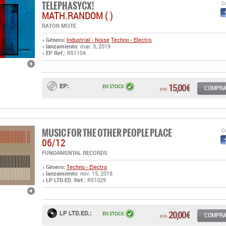
TELEPHASYCX!
Co
MATH.RANDOM ( )
RATOR MUTE
Género:
Industrial - Noise
Techno - Electro
,
lanzamiento
: mar. 3, 2019
EP Ref.:
R51104
15,00 €
EP:
EN STOCK
COMPR
pvp.
MUSIC FOR THE OTHER PEOPLE PLACE
Co
06/12
FUNDAMENTAL RECORDS
Género:
Techno - Electro
lanzamiento
: nov. 15, 2018
LP LTD.ED. Ref.:
R51029
20,00 €
LP LTD.ED.:
EN STOCK
COMPR
pvp.