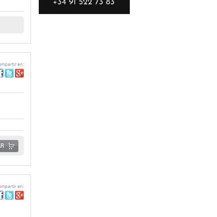
mpartir en:
AR
mpartir en: