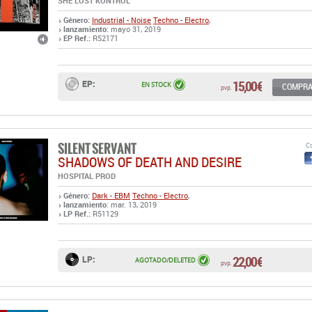
SHE LOST KONTROL
Género:
Industrial - Noise
Techno - Electro
,
lanzamiento
: mayo 31, 2019
EP Ref.:
R52171
15,00 €
EP:
EN STOCK
COMPR
pvp.
SILENT SERVANT
Co
SHADOWS OF DEATH AND DESIRE
HOSPITAL PROD
Género:
Dark - EBM
Techno - Electro
,
lanzamiento
: mar. 13, 2019
LP Ref.:
R51129
22,00 €
LP:
AGOTADO/DELETED
pvp.