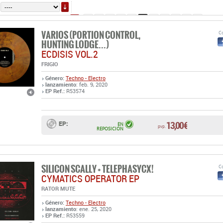
ORDENAR
4
5
6
7
8
9
10
11
12
13
14
(36 pá
VARIOS (PORTION CONTROL,
Co
HUNTING LODGE...)
ECDISIS VOL.2
FRIGIO
Género:
Techno - Electro
lanzamiento
: feb. 9, 2020
EP Ref.:
R53574
13,00 €
EP:
EN
pvp.
REPOSICIÓN
SILICON SCALLY + TELEPHASYCX!
Co
CYMATICS OPERATOR EP
RATOR MUTE
Género:
Techno - Electro
lanzamiento
: ene. 25, 2020
EP Ref.:
R53559