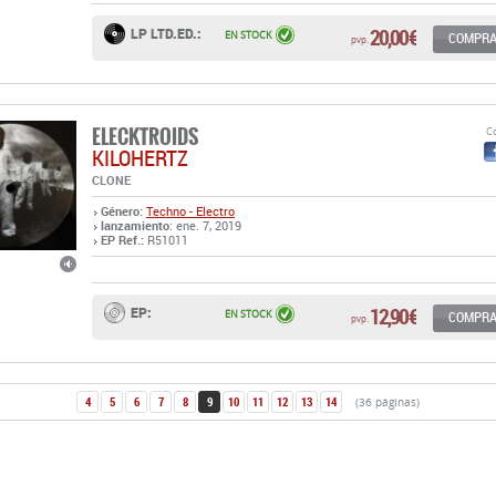
20,00 €
LP LTD.ED.:
EN STOCK
COMPR
pvp.
ELECKTROIDS
Co
KILOHERTZ
CLONE
Género:
Techno - Electro
lanzamiento
: ene. 7, 2019
EP Ref.:
R51011
12,90 €
EP:
EN STOCK
COMPR
pvp.
4
5
6
7
8
9
10
11
12
13
14
(36 páginas)