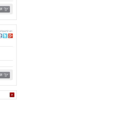
AR
mpartir en:
AR