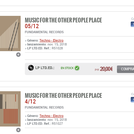
MUSIC FOR THE OTHER PEOPLE PLACE
Co
05/12
FUNDAMENTAL RECORDS
Género:
Techno - Electro
lanzamiento
: nov. 15, 2018
LP LTD.ED. Ref.:
R51028
20,00 €
LP LTD.ED.:
EN STOCK
COMPR
pvp.
MUSIC FOR THE OTHER PEOPLE PLACE
Co
4/12
FUNDAMENTAL RECORDS
Género:
Techno - Electro
lanzamiento
: nov. 15, 2018
LP LTD.ED. Ref.:
R51027