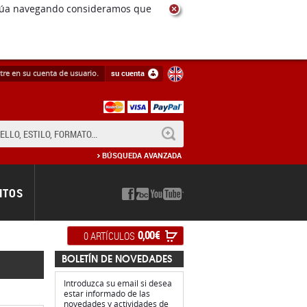
ntinúa navegando consideramos que
tre en su cuenta de usuario.
su cuenta
BUSCAR
BÚSQUEDA AVANZADA
NTOS
0,00 €
0 ARTÍCULOS
BOLETÍN DE NOVEDADES
Introduzca su email si desea
estar informado de las
novedades y actividades de