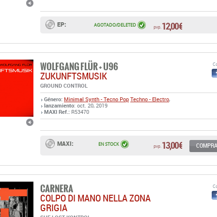
12,00 €
EP:
AGOTADO/DELETED
pvp.
WOLFGANG FLÜR + U96
Co
ZUKUNFTSMUSIK
GROUND CONTROL
Género:
Minimal Synth - Tecno Pop
Techno - Electro
,
lanzamiento
: oct. 20, 2019
MAXI Ref.:
R53470
13,00 €
MAXI:
EN STOCK
COMPR
pvp.
CARNERA
Co
COLPO DI MANO NELLA ZONA
GRIGIA