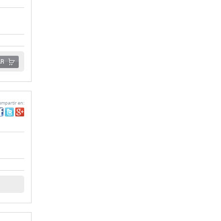
AR
mpartir en: