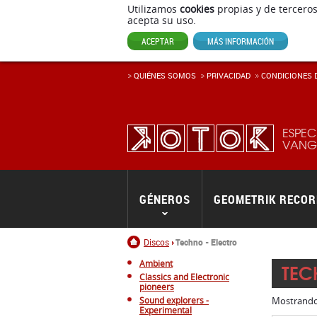
Utilizamos
cookies
propias y de terceros
acepta su uso.
ACEPTAR
MÁS INFORMACIÓN
QUIÉNES SOMOS
PRIVACIDAD
CONDICIONES D
ESPEC
VANGU
GÉNEROS
GEOMETRIK RECO
Inicio
Discos
Techno - Electro
Ambient
TEC
Classics and Electronic
pioneers
Sound explorers -
Mostrand
Experimental