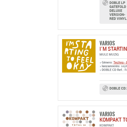
DOBLE LP
GATEFOLD
DELUXE
VERSION-
RED VINYL
VARIOS
I´M STARTIN
MULE MUZIQ
Género:
Techno - 
lanzamiento
: sep
DOBLE CD Ref.:
R
DOBLE CD:
VARIOS
KOMPAKT T
KOMPAKT