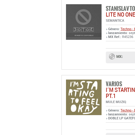
STANISLAV T
LITE NO ON
SEMANTICA
Género:
Techno - 
lanzamiento
: sep
MX Ref.:
R45236
MX:
VARIOS
I´M STARTIN
PT.1
MULE MUZIQ
Género:
Techno - 
lanzamiento
: sep
DOBLE LP GATEFO