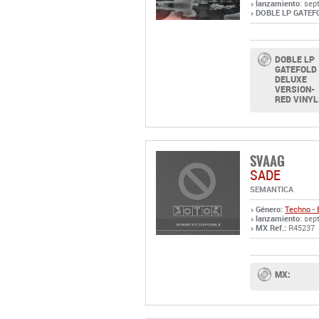
lanzamiento
: sep
DOBLE LP GATEFO
DOBLE LP
GATEFOLD
DELUXE
VERSION-
RED VINYL
SVAAG
SADE
SEMANTICA
Género:
Techno - 
lanzamiento
: sep
MX Ref.:
R45237
MX: