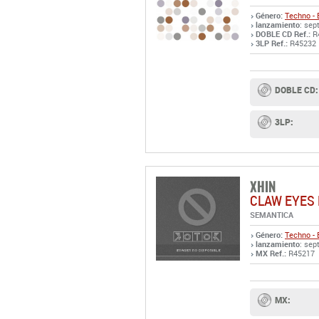
Género:
Techno - 
lanzamiento
: sep
DOBLE CD Ref.:
R
3LP Ref.:
R45232
DOBLE CD:
3LP:
XHIN
CLAW EYES 
SEMANTICA
Género:
Techno - 
lanzamiento
: sep
MX Ref.:
R45217
MX: