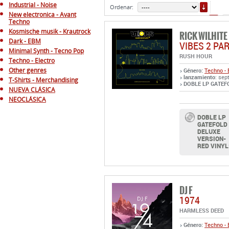
ORDE
Industrial - Noise
Ordenar:
New electronica - Avant
1
Techno
Kosmische musik - Krautrock
RICK WILHITE
Dark - EBM
VIBES 2 PAR
Minimal Synth - Tecno Pop
RUSH HOUR
Techno - Electro
Other genres
Género:
Techno - 
lanzamiento
: sep
T-Shirts - Merchandising
DOBLE LP GATEFO
NUEVA CLÁSICA
NEOCLÁSICA
DOBLE LP
GATEFOLD
DELUXE
VERSION-
RED VINYL
DJ F
1974
HARMLESS DEED
Género:
Techno - 