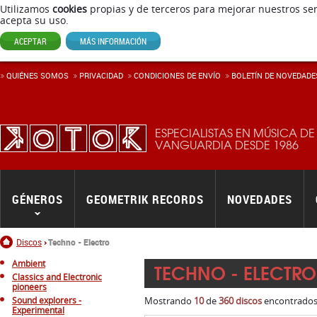
Utilizamos
cookies
propias y de terceros para mejorar nuestros ser
acepta su uso.
ACEPTAR
MÁS INFORMACIÓN
QUIÉNES SOMOS
PRIVACIDAD
CONDICIONES DE ENVÍ­O
BOLETÍN DE NOVEDADE
ESPECIALISTAS EN MÚSICA DE
VANGUARDIA DESDE 1986
GÉNEROS
GEOMETRIK RECORDS
NOVEDADES
Inicio
Discos
Techno - Electro
Ambient
TECHNO - ELECTRO
Classics and Electronic
pioneers
Sound explorers -
Mostrando
10
de
360 discos
encontrados.
Experimental