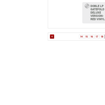
DOBLE LP
GATEFOLD
DELUXE
VERSION-
RED VINYL
14
15
16
17
18