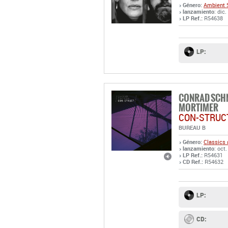
LP:
CONRAD SCHN
MORTIMER
CON-STRUC
BUREAU B
Género:
Classics 
lanzamiento
: oct
LP Ref.:
R54631
CD Ref.:
R54632
LP:
CD:
ALVA NOTO &