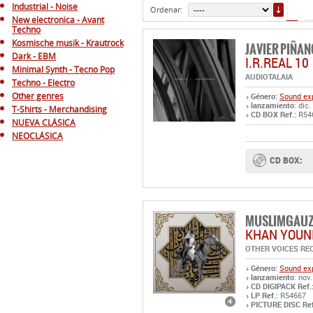
I.R.REAL 10
Minimal Synth - Tecno Pop
AUDIOTALAIA
Techno - Electro
Other genres
Género:
Sound exp
lanzamiento
: dic.
T-Shirts - Merchandising
CD BOX Ref.:
R54
NUEVA CLÁSICA
NEOCLÁSICA
CD BOX:
MUSLIMGAU
KHAN YOUN
OTHER VOICES RE
Género:
Sound exp
lanzamiento
: nov
CD DIGIPACK Ref.
LP Ref.:
R54667
PICTURE DISC Ref
CD
DIGIPACK: