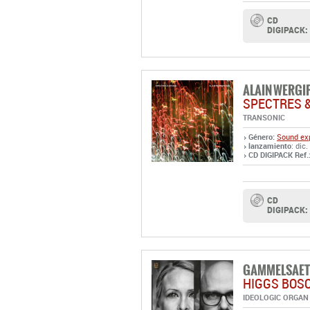
ALAIN WERGI
SPECTRES 
TRANSONIC
Género:
Sound exp
lanzamiento
: dic.
CD DIGIPACK Ref.
CD
DIGIPACK:
GAMMELSAET
HIGGS BOS
IDEOLOGIC ORGAN
Género:
Ambient
lanzamiento
: dic.
LP Ref.:
R54638