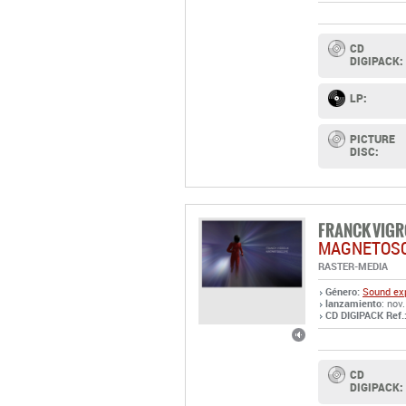
LP:
PICTURE
DISC:
FRANCK VIG
MAGNETOS
RASTER-MEDIA
Género:
Sound exp
lanzamiento
: nov
CD DIGIPACK Ref.
CD
DIGIPACK:
JAVIER SEGU
EL SER Y EL