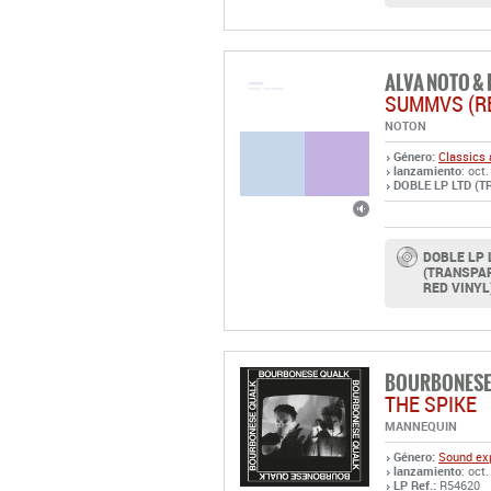
SUMMVS (R
NOTON
Género:
Classics 
lanzamiento
: oct
DOBLE LP LTD (T
DOBLE LP 
(TRANSPA
RED VINYL
BOURBONESE
THE SPIKE
MANNEQUIN
Género:
Sound exp
lanzamiento
: oct.
LP Ref.:
R54620
LP: