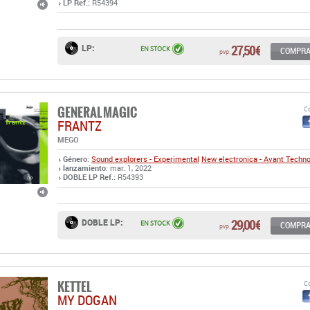
LP Ref.:
R54394
27,50 €
LP:
EN STOCK
COMPR
pvp.
GENERAL MAGIC
Co
FRANTZ
MEGO
Género:
Sound explorers - Experimental
New electronica - Avant Techn
lanzamiento
: mar. 1, 2022
DOBLE LP Ref.:
R54393
29,00 €
DOBLE LP:
EN STOCK
COMPR
pvp.
KETTEL
Co
MY DOGAN