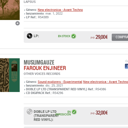
LAPSUS
Género:
New electronica - Avant Techno
lanzamiento
: mar. 1, 2022
LP Ref.:
R54389
29,00 €
LP:
EN STOCK
COMPR
pvp.
MUSLIMGAUZE
Co
FAROUK ENJINEER
OTHER VOICES RECORDS
Género:
Sound explorers - Experimental
New electronica - Avant Techn
lanzamiento
: dic. 25, 2021
DOBLE LP LTD (TRANSPARENT RED VINYL) Ref.:
R54386
CD DIGIPACK Ref.:
R54296
32,00 €
DOBLE LP LTD
EN
pvp.
REPOSICIÓN
(TRANSPARENT
RED VINYL):