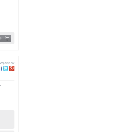
AR
mpartir en:
o
,