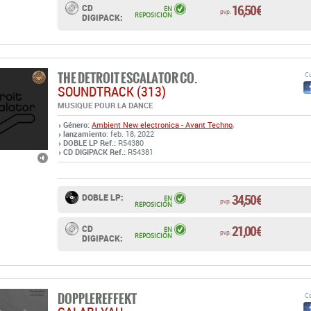
16,50 €
CD
EN
pvp.
REPOSICIÓN
DIGIPACK:
THE DETROIT ESCALATOR CO.
Co
SOUNDTRACK (313)
MUSIQUE POUR LA DANCE
Género:
Ambient
New electronica - Avant Techno
,
lanzamiento
: feb. 18, 2022
DOBLE LP Ref.:
R54380
CD DIGIPACK Ref.:
R54381
34,50 €
DOBLE LP:
EN
pvp.
REPOSICIÓN
21,00 €
CD
EN
pvp.
REPOSICIÓN
DIGIPACK:
DOPPLEREFFEKT
Co