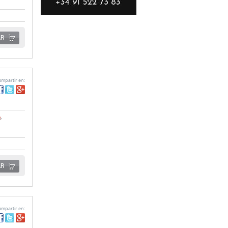
AR
mpartir en:
o
,
AR
mpartir en: