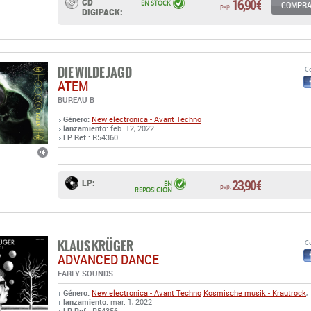
16,90 €
CD
EN STOCK
COMPR
pvp.
DIGIPACK:
DIE WILDE JAGD
Co
ATEM
BUREAU B
Género:
New electronica - Avant Techno
lanzamiento
: feb. 12, 2022
LP Ref.:
R54360
23,90 €
LP:
EN
pvp.
REPOSICIÓN
KLAUS KRÜGER
Co
ADVANCED DANCE
EARLY SOUNDS
Género:
New electronica - Avant Techno
Kosmische musik - Krautrock
,
lanzamiento
: mar. 1, 2022
LP Ref.:
R54356