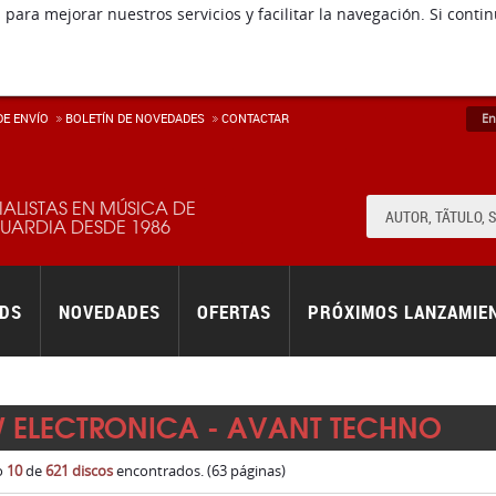
 para mejorar nuestros servicios y facilitar la navegación. Si co
E ENVÍ­O
BOLETÍN DE NOVEDADES
CONTACTAR
En
IALISTAS EN MÚSICA DE
ARDIA DESDE 1986
RDS
NOVEDADES
OFERTAS
PRÓXIMOS LANZAMIE
 ELECTRONICA - AVANT TECHNO
o
10
de
621 discos
encontrados. (63 páginas)