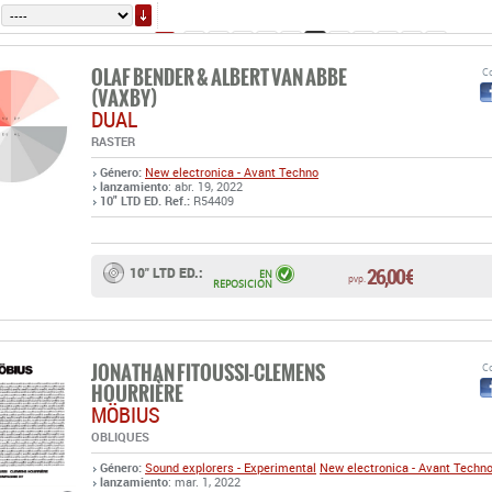
ORDENAR
14
15
16
17
18
19
20
21
22
23
24
(63 pá
OLAF BENDER & ALBERT VAN ABBE
Co
(VAXBY)
DUAL
RASTER
Género:
New electronica - Avant Techno
lanzamiento
: abr. 19, 2022
10" LTD ED. Ref.:
R54409
26,00 €
10" LTD ED.:
EN
pvp.
REPOSICIÓN
JONATHAN FITOUSSI-CLEMENS
Co
HOURRIÈRE
MÖBIUS
OBLIQUES
Género:
Sound explorers - Experimental
New electronica - Avant Techn
lanzamiento
: mar. 1, 2022