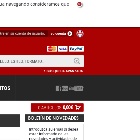
ntinúa navegando consideramos que
tre en su cuenta de usuario.
su cuenta
BUSCAR
BÚSQUEDA AVANZADA
NTOS
0,00 €
0 ARTÍCULOS
BOLETÍN DE NOVEDADES
Introduzca su email si desea
estar informado de las
novedades y actividades de