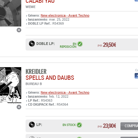
CALABI YAU
WEME
Género:
New electronica - Avant Techno
lanzamiento
: mar. 25, 2022
DOBLE LP Ref.:
R54369
29,50 €
DOBLE LP:
EN
pvp.
REPOSICIÓN
KREIDLER
Co
SPELLS AND DAUBS
BUREAU B
Género:
New electronica - Avant Techno
lanzamiento
: feb. 12, 2022
LP Ref.:
R54363
CD DIGIPACK Ref.:
R54364
23,90 €
LP:
EN STOCK
COMPR
pvp.