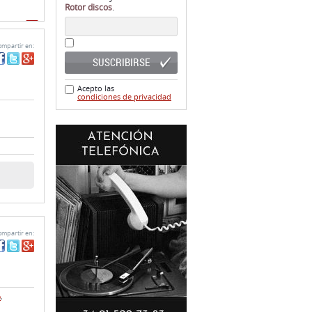
Rotor discos
.
ginas)
mpartir en:
SUSCRIBIRSE
Acepto las
condiciones de privacidad
mpartir en:
o
,