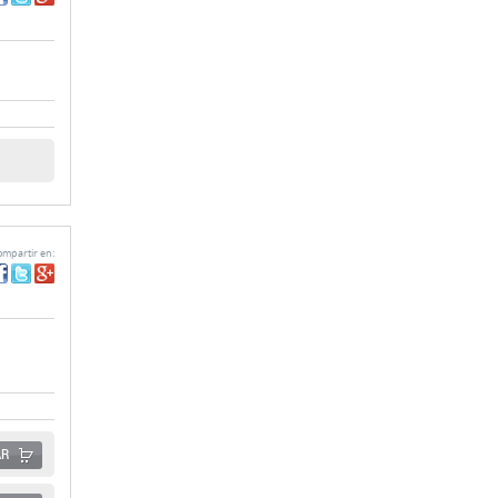
mpartir en:
AR