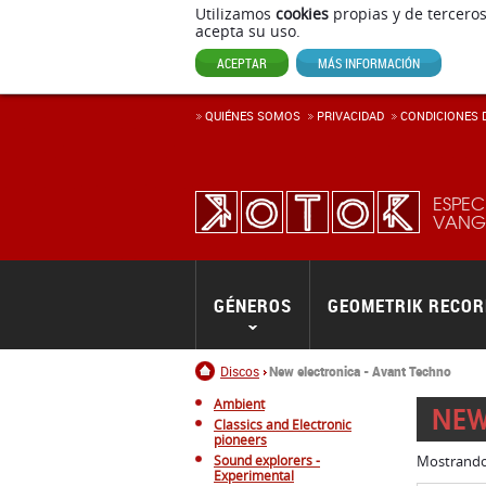
Utilizamos
cookies
propias y de terceros
acepta su uso.
ACEPTAR
MÁS INFORMACIÓN
QUIÉNES SOMOS
PRIVACIDAD
CONDICIONES D
ESPEC
VANGU
GÉNEROS
GEOMETRIK RECO
Inicio
Discos
New electronica - Avant Techno
Ambient
NEW
Classics and Electronic
pioneers
Sound explorers -
Mostrand
Experimental