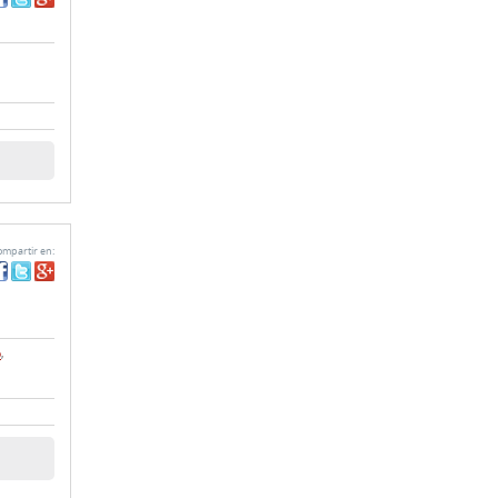
mpartir en:
o
,
mpartir en: