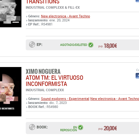
18,00 €
EP:
AGOTADO/DELETED
pvp.
XIMO NOGUERA
Co
ATOM TM: EL VIRTUOSO
INCONFORMISTA
INDUSTRIAL COMPLEXX
Género:
Sound explorers - Experimental
New electronica - Avant Techn
lanzamiento
: dic. 7, 2023
BOOK Ref.:
R54980
20,00 €
BOOK:
EN
pvp.
REPOSICIÓN
ACTRESS
Co
LXXXVIII