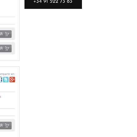
AR
AR
mpartir en:
o
,
AR
mpartir en: