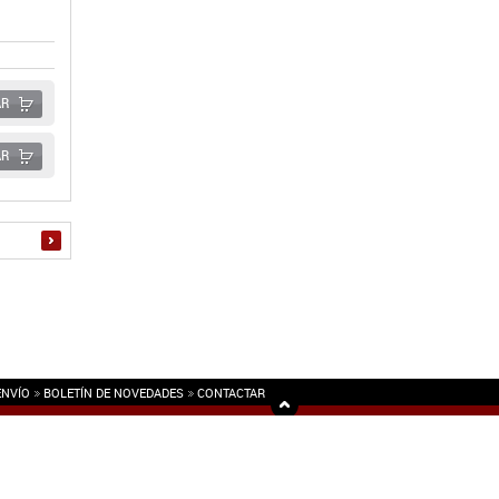
AR
AR
ENVÍO
BOLETÍN DE NOVEDADES
CONTACTAR
Hospedaje y Desarrollo: