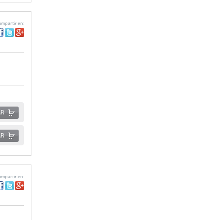
AR
AR
mpartir en: