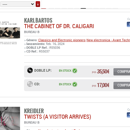
THE CABINET OF DR. CALIGARI
BUREAU B
Género:
Classics and Electronic pioneers
New electronica - Avant Tech
lanzamiento
: feb. 16, 2024
DOBLE LP Ref.:
R55036
CD Ref.:
R55037
35,50 €
DOBLE LP:
EN STOCK
COMPR
pvp.
17,00 €
CD:
EN STOCK
COMPR
pvp.
KREIDLER
Co
TWISTS (A VISITOR ARRIVES)
BUREAU B
Género:
New electronica - Avant Techno
lanzamiento
: feb. 7, 2024
LP Ref.:
R55019
CD Ref.:
R55020