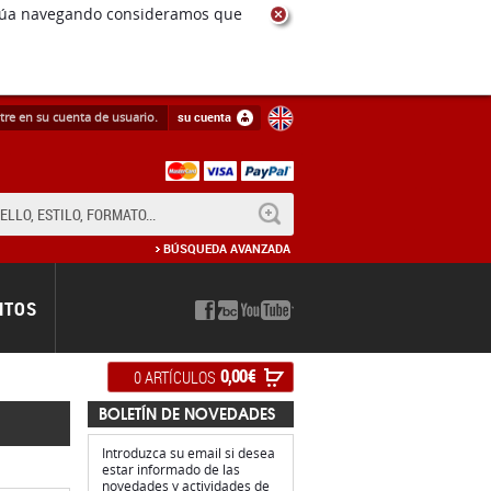
tre en su cuenta de usuario.
su cuenta
BUSCAR
BÚSQUEDA AVANZADA
NTOS
0,00 €
0 ARTÍCULOS
BOLETÍN DE NOVEDADES
Introduzca su email si desea
estar informado de las
novedades y actividades de
Rotor discos
.
ginas)
mpartir en: