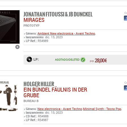
PROTOTYP
Género:
Ambient
New electronica - Avant Techno
,
lanzamiento
: dic. 13, 2023
LP Ref.:
R54989
28,00 €
LP:
AGOTADO/DELETED
pvp.
HOLGER HILLER
Co
EIN B​Ü​NDEL F​Ä​ULNIS IN DER
GRUBE
BUREAU B
Género:
New electronica - Avant Techno
Minimal Synth - Tecno Pop
,
lanzamiento
: dic. 13, 2023
CD Ref.:
R54988
LP Ref.:
R54987
17,00 €
CD:
EN STOCK
COMPR
pvp.