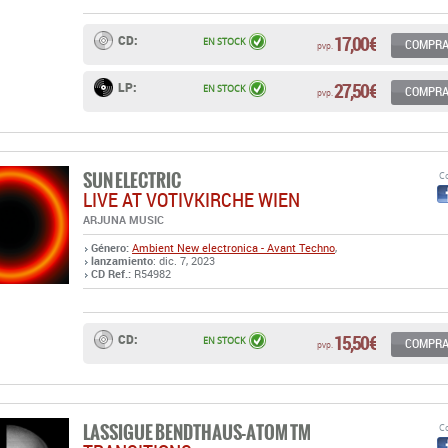
27,50 €
LP:
EN STOCK
COMPR
pvp.
SUN ELECTRIC
Co
LIVE AT VOTIVKIRCHE WIEN
ARJUNA MUSIC
Género:
Ambient
New electronica - Avant Techno
,
lanzamiento
: dic. 7, 2023
CD Ref.:
R54982
15,50 €
CD:
EN STOCK
COMPR
pvp.
LASSIGUE BENDTHAUS-ATOM TM
Co
TRANSITIONS
INDUSTRIAL COMPLEXX & FILL-EX
Género:
New electronica - Avant Techno
lanzamiento
: ene. 20, 2024
EP Ref.:
R54981