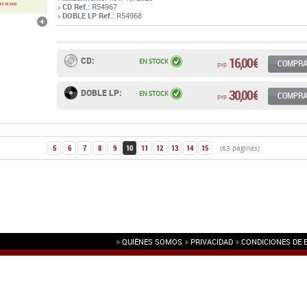
16,00 €
CD:
EN STOCK
COMPR
pvp.
30,00 €
DOBLE LP:
EN STOCK
COMPR
pvp.
5
6
7
8
9
10
11
12
13
14
15
(63 páginas)
QUIÉNES SOMOS
PRIVACIDAD
CONDICIONES DE 
L.
(NIF: B86776812)
(España).
Tel: (+34) 91 522 7383 ·
info@rotordiscos.com