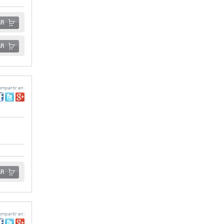
AR
mpartir en:
AR
mpartir en: