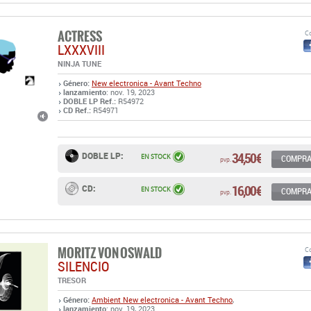
NINJA TUNE
Género:
New electronica - Avant Techno
lanzamiento
: nov. 19, 2023
DOBLE LP Ref.:
R54972
CD Ref.:
R54971
34,50 €
DOBLE LP:
EN STOCK
COMPR
pvp.
16,00 €
CD:
EN STOCK
COMPR
pvp.
MORITZ VON OSWALD
Co
SILENCIO
TRESOR
Género:
Ambient
New electronica - Avant Techno
,
lanzamiento
: nov. 19, 2023
CD Ref.:
R54967
DOBLE LP Ref.:
R54968