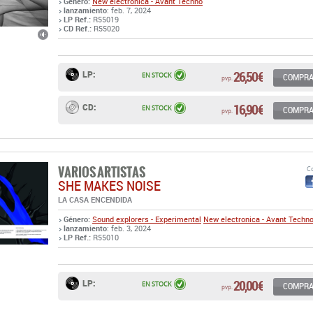
26,50 €
LP:
EN STOCK
COMPR
pvp.
16,90 €
CD:
EN STOCK
COMPR
pvp.
VARIOS ARTISTAS
Co
SHE MAKES NOISE
LA CASA ENCENDIDA
Género:
Sound explorers - Experimental
New electronica - Avant Techn
lanzamiento
: feb. 3, 2024
LP Ref.:
R55010
20,00 €
LP:
EN STOCK
COMPR
pvp.
JONATHAN FITOUSSI & JB DUNCKEL
Co
MIRAGES