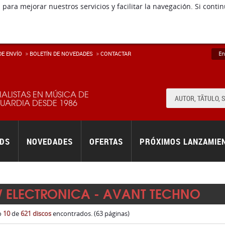
E ENVÍ­O
BOLETÍN DE NOVEDADES
CONTACTAR
En
IALISTAS EN MÚSICA DE
ARDIA DESDE 1986
RDS
NOVEDADES
OFERTAS
PRÓXIMOS LANZAMIE
 ELECTRONICA - AVANT TECHNO
o
10
de
621 discos
encontrados. (63 páginas)
ORDENAR
5
6
7
8
9
10
11
12
13
14
15
(63 pá
KARL BARTOS
Co