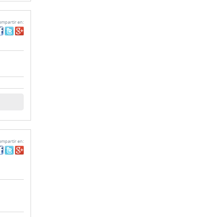
mpartir en:
AR