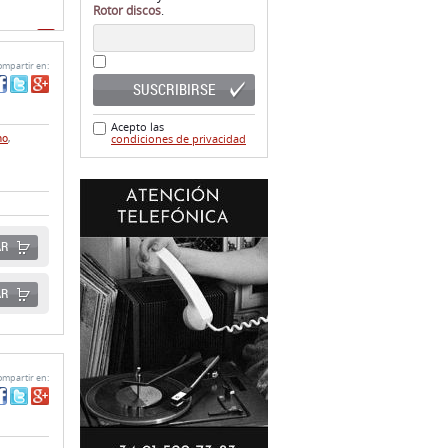
SUSCRIBIRSE
Acepto las
no
,
condiciones de privacidad
AR
AR
mpartir en: