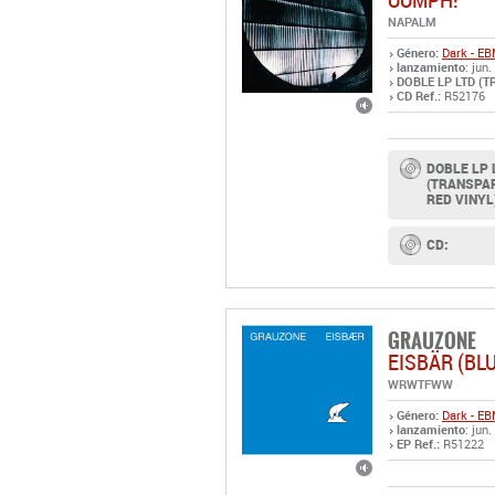
NAPALM
Género:
Dark - E
lanzamiento
: jun.
DOBLE LP LTD (T
CD Ref.:
R52176
DOBLE LP 
(TRANSPA
RED VINYL
CD:
GRAUZONE
EISBÄR (BL
WRWTFWW
Género:
Dark - E
lanzamiento
: jun.
EP Ref.:
R51222