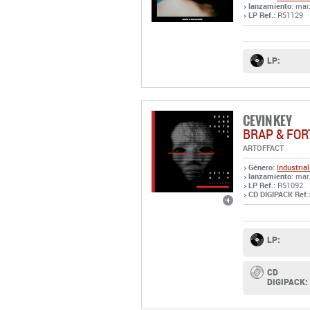
lanzamiento
: mar
LP Ref.:
R51129
LP:
CEVIN KEY
BRAP & FOR
ARTOFFACT
Género:
Industrial
lanzamiento
: mar
LP Ref.:
R51092
CD DIGIPACK Ref.
LP:
CD
DIGIPACK: