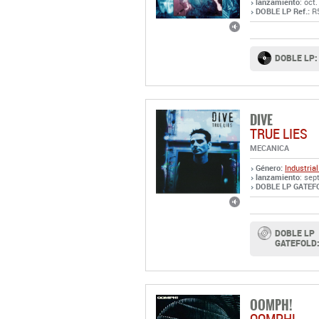
lanzamiento
: oct
DOBLE LP Ref.:
R
DOBLE LP:
DIVE
TRUE LIES
MECANICA
Género:
Industrial
lanzamiento
: sep
DOBLE LP GATEFO
DOBLE LP
GATEFOLD
OOMPH!
OOMPH!