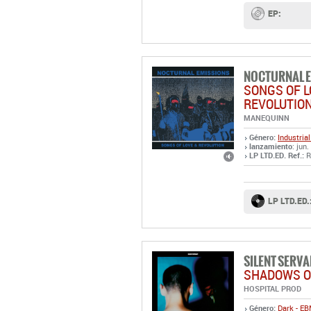
EP:
NOCTURNAL 
SONGS OF L
REVOLUTIO
MANEQUINN
Género:
Industrial
lanzamiento
: jun.
LP LTD.ED. Ref.:
R
LP LTD.ED.
SILENT SERVA
SHADOWS O
HOSPITAL PROD
Género:
Dark - E