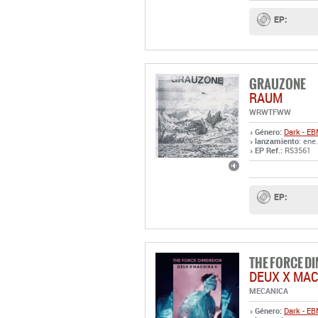
EP:
GRAUZONE
RAUM
WRWTFWW
Género:
Dark - E
lanzamiento
: ene
EP Ref.:
R53561
EP:
THE FORCE D
DEUX X MAC
MECANICA
Género:
Dark - E