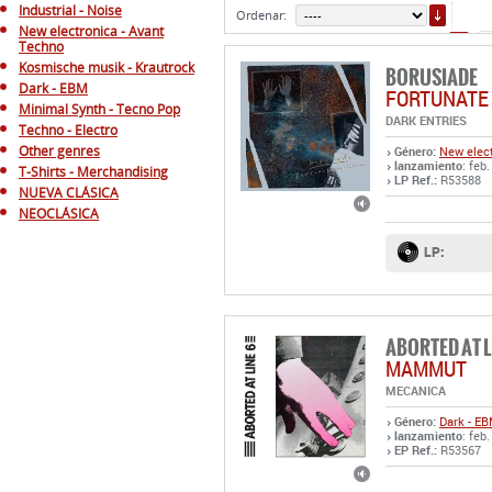
ORDE
Industrial - Noise
Ordenar:
New electronica - Avant
3
Techno
Kosmische musik - Krautrock
BORUSIADE
Dark - EBM
FORTUNATE 
Minimal Synth - Tecno Pop
DARK ENTRIES
Techno - Electro
Other genres
Género:
New elect
lanzamiento
: feb.
T-Shirts - Merchandising
LP Ref.:
R53588
NUEVA CLÁSICA
NEOCLÁSICA
LP:
ABORTED AT L
MAMMUT
MECANICA
Género:
Dark - E
lanzamiento
: feb.
EP Ref.:
R53567