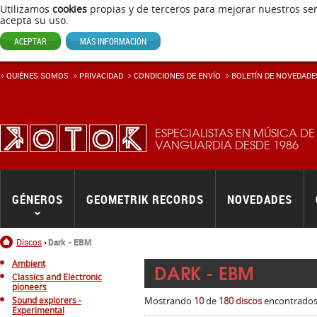
Utilizamos
cookies
propias y de terceros para mejorar nuestros ser
acepta su uso.
ACEPTAR
MÁS INFORMACIÓN
QUIÉNES SOMOS
PRIVACIDAD
CONDICIONES DE ENVÍ­O
BOLETÍN DE NOVEDADE
ESPECIALISTAS EN MÚSICA DE
VANGUARDIA DESDE 1986
GÉNEROS
GEOMETRIK RECORDS
NOVEDADES
Inicio
Discos
Dark - EBM
Ambient
DARK - EBM
Classics and Electronic
pioneers
Sound explorers -
Mostrando
10
de
180 discos
encontrados.
Experimental