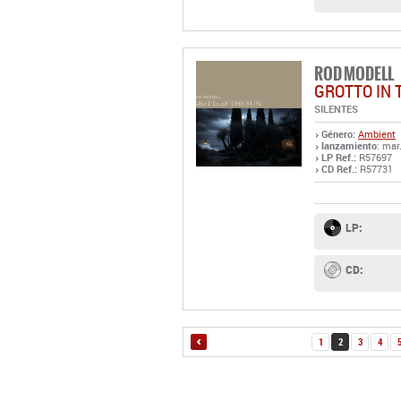
ROD MODELL
GROTTO IN 
SILENTES
Género:
Ambient
lanzamiento
: mar
LP Ref.:
R57697
CD Ref.:
R57731
LP:
CD:
1
2
3
4