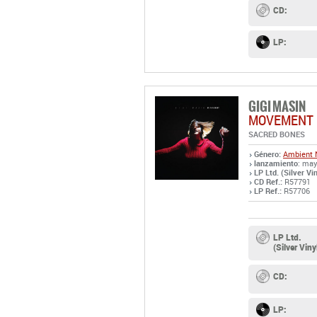
CD:
LP:
GIGI MASIN
MOVEMENT
SACRED BONES
Género:
Ambient
lanzamiento
: may
LP Ltd. (Silver Vin
CD Ref.:
R57791
LP Ref.:
R57706
LP Ltd.
(Silver Viny
CD:
LP: