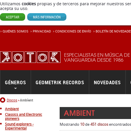
Utilizamos
cookies
propias y de terceros para mejorar nuestros ser
acepta su uso.
ACEPTAR
MÁS INFORMACIÓN
QUIÉNES SOMOS
PRIVACIDAD
CONDICIONES DE ENVÍ­O
BOLETÍN DE NOVEDADE
ESPECIALISTAS EN MÚSICA DE
VANGUARDIA DESDE 1986
GÉNEROS
GEOMETRIK RECORDS
NOVEDADES
Inicio
Discos
Ambient
Ambient
AMBIENT
Classics and Electronic
pioneers
Sound explorers -
Mostrando
10
de
451 discos
encontrados.
Experimental