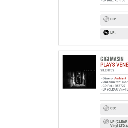
LP Ref.:
R57730
CD:
LP:
GIGI MASIN
PLAYS VENE
SILENTES
Género:
Ambient
lanzamiento
: mar
CD Ref.:
R57727
LP (CLEAR Vinyl L
CD:
LP (CLEAR
Vinyl LTD.):