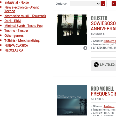
ORDE
Industrial - Noise
Ordenar:
New electronica - Avant
Techno
Kosmische musik - Krautrock
CLUSTER
Dark - EBM
SOWIESOSO
Minimal Synth - Tecno Pop
ANNIVERSAR
Techno - Electro
BUREAU B
Other genres
T-Shirts - Merchandising
Género:
Ambient
lanzamiento
: jul.
NUEVA CLÁSICA
LP LTD.ED. Ref.:
R
NEOCLÁSICA
LP LTD.ED.
ROD MODELL
FREQUENCIE
SILENTES
Género:
Ambient
lanzamiento
: mar
CD Ref.:
R57728