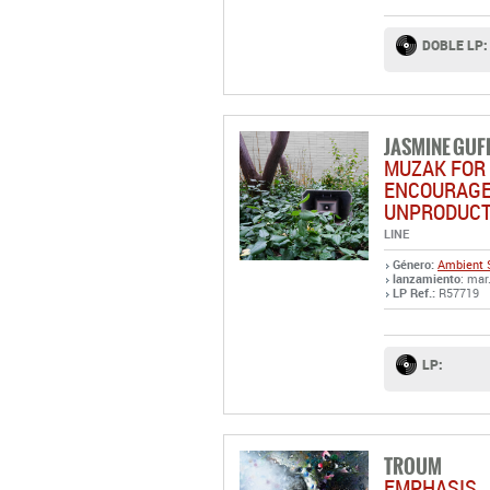
DOBLE LP:
JASMINE GUF
MUZAK FOR
ENCOURAGE
UNPRODUCT
LINE
Género:
Ambient
lanzamiento
: mar
LP Ref.:
R57719
LP:
TROUM
EMPHASIS