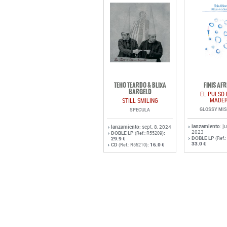
TEHO TEARDO & BLIXA
FINIS AFR
BARGELD
EL PULSO 
MADE
STILL SMILING
GLOSSY MI
SPECULA
lanzamiento
: j
lanzamiento
: sept. 8, 2024
2023
DOBLE LP
:
(Ref.: R55209)
DOBLE LP
29.9 €
(Ref.
33.0 €
CD
:
16.0 €
(Ref.: R55210)