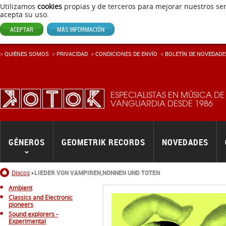
Utilizamos
cookies
propias y de terceros para mejorar nuestros ser
acepta su uso.
ACEPTAR
MÁS INFORMACIÓN
QUIÉNES SOMOS
PRIVACIDAD
CONDICIONES DE ENVÍ­O
BOLETÍN DE NOVEDADE
ESPECIALISTAS EN MÚSICA DE
VANGUARDIA DESDE 1986
GÉNEROS
GEOMETRIK RECORDS
NOVEDADES
Inicio
Discos
LIEDER VON VAMPIREN,NONNEN UND TOTEN
Ambient
Classics and Electronic
pioneers
Sound explorers -
Experimental