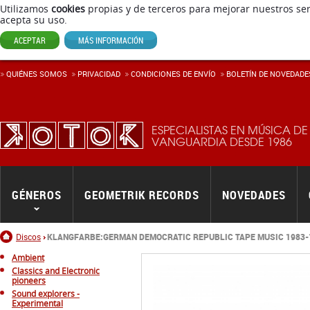
Utilizamos
cookies
propias y de terceros para mejorar nuestros ser
acepta su uso.
ACEPTAR
MÁS INFORMACIÓN
QUIÉNES SOMOS
PRIVACIDAD
CONDICIONES DE ENVÍ­O
BOLETÍN DE NOVEDADE
ESPECIALISTAS EN MÚSICA DE
VANGUARDIA DESDE 1986
GÉNEROS
GEOMETRIK RECORDS
NOVEDADES
Inicio
Discos
KLANGFARBE:GERMAN DEMOCRATIC REPUBLIC TAPE MUSIC 1983-
Ambient
Classics and Electronic
pioneers
Sound explorers -
Experimental