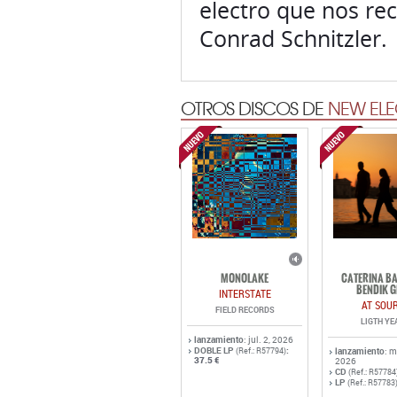
electro que nos re
Conrad Schnitzler.
OTROS DISCOS DE
NEW ELE
MONOLAKE
CATERINA BA
BENDIK G
INTERSTATE
AT SOU
FIELD RECORDS
LIGTH YE
lanzamiento
: jul. 2, 2026
DOBLE LP
:
(Ref.: R57794)
lanzamiento
: 
37.5 €
2026
CD
(Ref.: R57784
LP
(Ref.: R57783