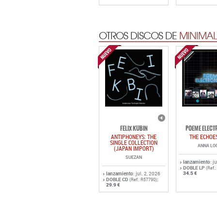
OTROS DISCOS DE
MINIMAL
FELIX KUBIN
POEME ELECT
ANTIPHONEYS: THE
THE ECHOE
SINGLE COLLECTION
ANNA LO
(JAPAN IMPORT)
SUEZAN
lanzamiento
: j
DOBLE LP
(Ref.
34.5 €
lanzamiento
: jul. 2, 2026
DOBLE CD
:
(Ref.: R57790)
29.9 €