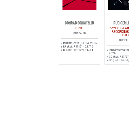
CONRAD SCHNITZLER
RÜDIGER L
CONAL
SYNRISE-EAR
RECORDINGS
BUREAU B
1983
BUREAU
lanzamiento
: jul. 24, 2026
LP
:
27.7 €
(Ref.: R57821)
CD
:
16.8 €
lanzamiento
: 
(Ref.: R57822)
2026
CD
(Ref.: R57757
LP
(Ref.: R57758