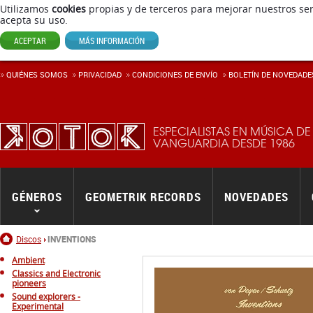
Utilizamos
cookies
propias y de terceros para mejorar nuestros ser
acepta su uso.
ACEPTAR
MÁS INFORMACIÓN
QUIÉNES SOMOS
PRIVACIDAD
CONDICIONES DE ENVÍ­O
BOLETÍN DE NOVEDADE
ESPECIALISTAS EN MÚSICA DE
VANGUARDIA DESDE 1986
GÉNEROS
GEOMETRIK RECORDS
NOVEDADES
Inicio
Discos
INVENTIONS
Ambient
Classics and Electronic
pioneers
Sound explorers -
Experimental