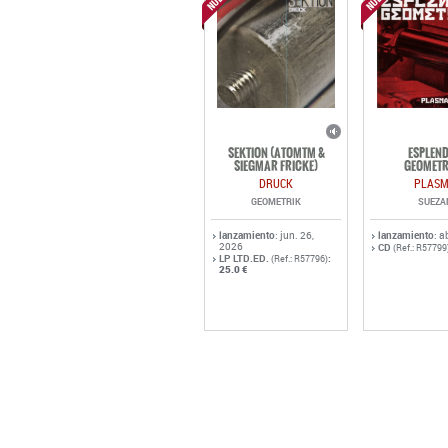
SEKTION (ATOMTM &
ESPLEN
SIEGMAR FRICKE)
GEOMETR
DRUCK
PLAS
GEOMETRIK
SUEZA
lanzamiento
: jun. 26,
lanzamiento
: a
2026
CD
(Ref.: R57799
LP LTD.ED.
:
(Ref.: R57796)
25.0 €