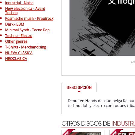
Industrial - Noise
New electronica - Avant
Techno
Kosmische musik - Krautrock
Dark - EBM
Minimal Synth - Tecno Pop
Techno - Electro
Other genres
T-Shirts - Merchandising
NUEVA CLÁSICA
NEOCLÁSICA
am
DESCRIPCIÓN
Debut en Hands del dúo belga Kaibun.
techno dub y electro con toques triba
OTROS DISCOS DE
INDUSTRI