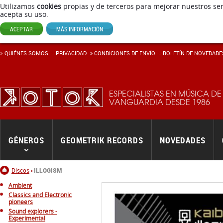
Utilizamos
cookies
propias y de terceros para mejorar nuestros ser
acepta su uso.
ACEPTAR
MÁS INFORMACIÓN
QUIÉNES SOMOS
PRIVACIDAD
CONDICIONES DE ENVÍ­O
BOLETÍN DE NOVEDADE
ESPECIALISTAS EN MÚSICA DE
VANGUARDIA DESDE 1986
GÉNEROS
GEOMETRIK RECORDS
NOVEDADES
Inicio
Discos
ILLOGISM
Ambient
Classics and Electronic
pioneers
Sound explorers -
Experimental