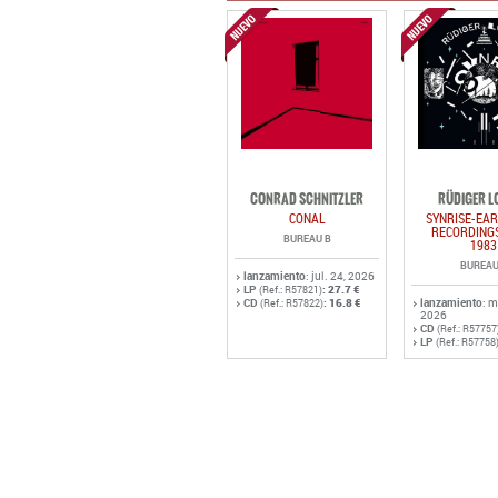
CONRAD SCHNITZLER
RÜDIGER L
CONAL
SYNRISE-EAR
RECORDINGS
BUREAU B
1983
BUREAU
lanzamiento
: jul. 24, 2026
LP
:
27.7 €
(Ref.: R57821)
CD
:
16.8 €
lanzamiento
: 
(Ref.: R57822)
2026
CD
(Ref.: R57757
LP
(Ref.: R57758