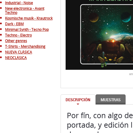
Industrial - Noise
New electronica - Avant
Techno
Kosmische musik - Krautrock
Dark - EBM
Minimal Synth - Tecno Pop
Techno - Electro
Other genres
T-Shirts - Merchandising
NUEVA CLÁSICA
NEOCLÁSICA
am
DESCRIPCIÓN
MUESTRAS
Por fín, con algo de
portada, y edición 