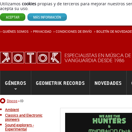
Utilizamos
cookies
propias y de terceros para mejorar nuestros ser
acepta su uso.
ACEPTAR
MÁS INFORMACIÓN
QUIÉNES SOMOS
PRIVACIDAD
CONDICIONES DE ENVÍ­O
BOLETÍN DE NOVEDADE
ESPECIALISTAS EN MÚSICA DE
VANGUARDIA DESDE 1986
GÉNEROS
GEOMETRIK RECORDS
NOVEDADES
Inicio
Discos
ID
Ambient
Classics and Electronic
pioneers
Sound explorers -
Experimental