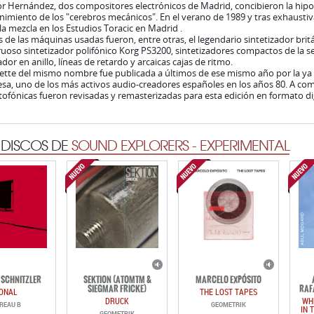
r Hernández, dos compositores electrónicos de Madrid, concibieron la hipo
nimiento de los "cerebros mecánicos". En el verano de 1989 y tras exhaustiv
 la mezcla en los Estudios Toracic en Madrid .
 de las máquinas usadas fueron, entre otras, el legendario sintetizador britá
oso sintetizador polifónico Korg PS3200, sintetizadores compactos de la se
or en anillo, líneas de retardo y arcaicas
cajas de
ritmo.
ette del mismo nombre fue publicada a últimos de ese mismo año por la ya d
sa, uno de los más activos audio-creadores españoles en los años 80. A co
fónicas fueron revisadas y remasterizadas para esta edición en formato dig
 DISCOS DE
SOUND EXPLORERS - EXPERIMENTAL
SCHNITZLER
SEKTION (ATOMTM &
MARCELO EXPÓSITO
SIEGMAR FRICKE)
RAF
ONAL
THE LOST TAPES
DRUCK
WH
REAU B
GEOMETRIK
IN 
GEOMETRIK