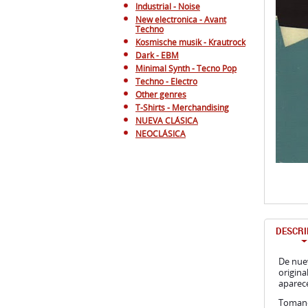
Industrial - Noise
New electronica - Avant
Techno
Kosmische musik - Krautrock
Dark - EBM
Minimal Synth - Tecno Pop
Techno - Electro
Other genres
T-Shirts - Merchandising
NUEVA CLÁSICA
NEOCLÁSICA
DESCRI
De nuev
origina
aparece
Tomando