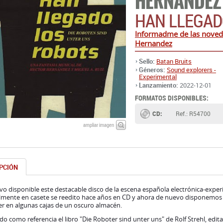
HERNANDEZ
HAN LLEGAD
Informadme de las noveda
Hernandez
Sello:
Batan Bruits
Géneros:
Sound explorers -
Experimental
Lanzamiento:
2022-12-01
FORMATOS DISPONIBLES:
CD:
Ref.: R54700
ampliar imagen
PCIÓN
o disponible este destacable disco de la escena española electrónica-expe
lmente en casete se reedito hace años en CD y ahora de nuevo disponemos 
r en algunas cajas de un oscuro almacén.
 como referencia el libro "Die Roboter sind unter uns" de Rolf Strehl, editad