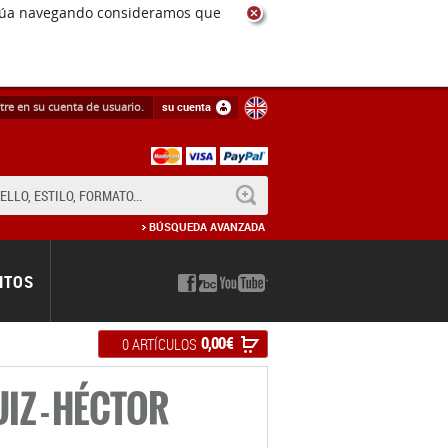
ntinúa navegando consideramos que
tre en su cuenta de usuario.
su cuenta
BUSCAR
BÚSQUEDA AVANZADA
NTOS
0,00 €
0 ARTÍCULOS
IZ - HÉCTOR