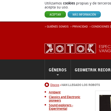
Utilizamos
cookies
propias y de terceros
acepta su uso.
ACEPTAR
MÁS INFORMACIÓN
QUIÉNES SOMOS
PRIVACIDAD
CONDICIONES D
ESPEC
VANGU
GÉNEROS
GEOMETRIK RECO
Inicio
Discos
HAN LLEGADO LOS ROBOTS
Ambient
Classics and Electronic
pioneers
Sound explorers -
Experimental