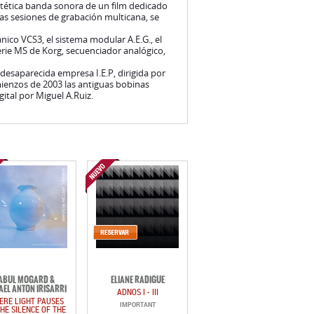
tética banda sonora de un film dedicado
as sesiones de grabación multicana, se
nico VCS3, el sistema modular A.E.G., el
rie MS de Korg, secuenciador analógico,
esaparecida empresa I.E.P, dirigida por
mienzos de 2003 las antiguas bobinas
ital por Miguel A.Ruiz.
ABUL MOGARD &
ELIANE RADIGUE
AEL ANTON IRISARRI
ADNOS I - III
ERE LIGHT PAUSES
IMPORTANT
THE SILENCE OF THE