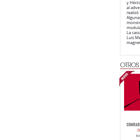
y Hécto
al adve
realizó
Algunas
monstru
modulad
La cass
Luis Me
magneto
OTROS
CONRAD 
C
BU