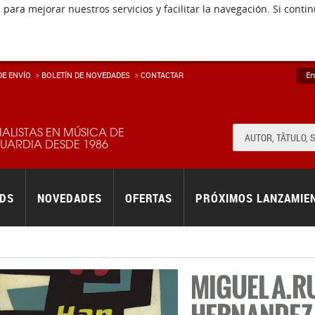
 para mejorar nuestros servicios y facilitar la navegación. Si co
E ENVÍ­O
BOLETÍN DE NOVEDADES
CONTACTAR
En
IALISTAS EN MÚSICA DE
ARDIA DESDE 1986
RDS
NOVEDADES
OFERTAS
PRÓXIMOS LANZAMIE
MIGUEL A.RU