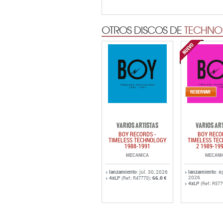
OTROS DISCOS DE
TECHNO 
VARIOS ARTISTAS
VARIOS AR
BOY RECORDS -
BOY RECO
TIMELESS TECHNOLOGY
TIMELESS TE
1988-1991
2 1989-19
MECANICA
MECANI
lanzamiento
: jul. 30, 2026
lanzamiento
: a
2026
4xLP
:
66.0 €
(Ref.: R47770)
4xLP
(Ref.: R577