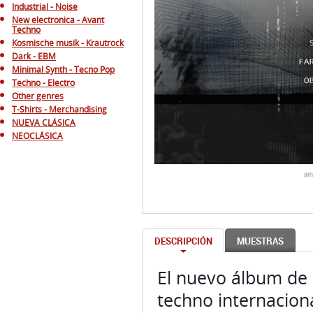
Industrial - Noise
New electronica - Avant
Techno
Kosmische musik - Krautrock
Dark - EBM
Minimal Synth - Tecno Pop
Techno - Electro
Other genres
T-Shirts - Merchandising
NUEVA CLÁSICA
NEOCLÁSICA
am
DESCRIPCIÓN
MUESTRAS
El nuevo álbum de 
techno internacion