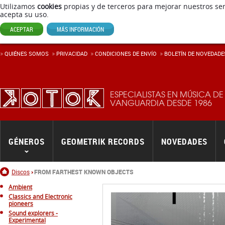
Utilizamos
cookies
propias y de terceros para mejorar nuestros ser
acepta su uso.
ACEPTAR
MÁS INFORMACIÓN
QUIÉNES SOMOS
PRIVACIDAD
CONDICIONES DE ENVÍ­O
BOLETÍN DE NOVEDADE
ESPECIALISTAS EN MÚSICA DE
VANGUARDIA DESDE 1986
GÉNEROS
GEOMETRIK RECORDS
NOVEDADES
Inicio
Discos
FROM FARTHEST KNOWN OBJECTS
Ambient
Classics and Electronic
pioneers
Sound explorers -
Experimental