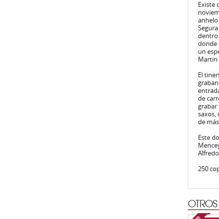
Existe 
noviemb
anhelo 
Segura 
dentro 
donde e
un espe
Martin
El tine
graban
entrada
de carr
grabar 
saxos, 
de más 
Este do
Mencey 
Alfredo
250 cop
OTROS