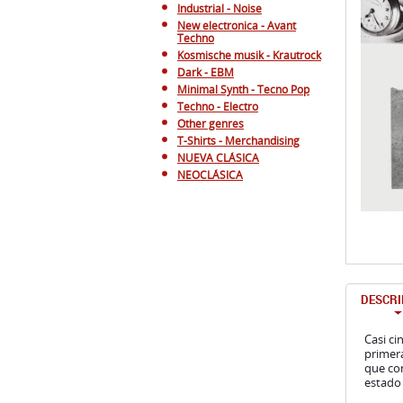
Industrial - Noise
New electronica - Avant
Techno
Kosmische musik - Krautrock
Dark - EBM
Minimal Synth - Tecno Pop
Techno - Electro
Other genres
T-Shirts - Merchandising
NUEVA CLÁSICA
NEOCLÁSICA
DESCRI
Casi ci
primera
que co
estado 