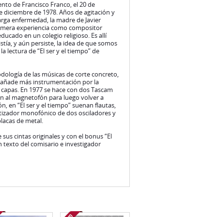
ento de Francisco Franco, el 20 de
de diciembre de 1978. Años de agitación y
arga enfermedad, la madre de Javier
 primera experiencia como compositor
cado en un colegio religioso. Es allí
istía, y aún persiste, la idea de que somos
a lectura de “El ser y el tiempo” de
odología de las músicas de corte concreto,
 añade más instrumentación por la
o capas. En 1977 se hace con dos Tascam
san al magnetofón para luego volver a
, en “El ser y el tiempo” suenan flautas,
tetizador monofónico de dos osciladores y
lacas de metal.
us cintas originales y con el bonus “El
 texto del comisario e investigador