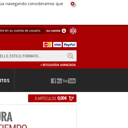
ntinúa navegando consideramos que
tre en su cuenta de usuario.
su cuenta
BUSCAR
BÚSQUEDA AVANZADA
NTOS
0,00 €
0 ARTÍCULOS
URA