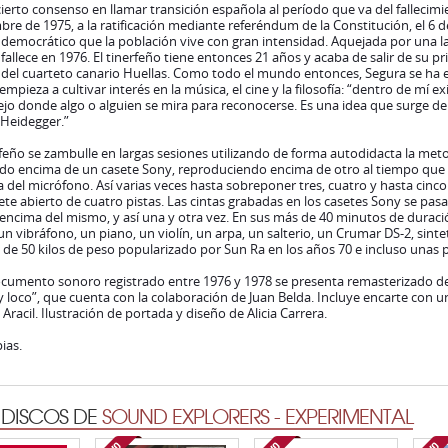
cierto consenso en llamar transición española al período que va del fallecimi
re de 1975, a la ratificación mediante referéndum de la Constitución, el 6 
democrático que la población vive con gran intensidad. Aquejada por una l
fallece en 1976. El tinerfeño tiene entonces 21 años y acaba de salir de su
del cuarteto canario Huellas. Como todo el mundo entonces, Segura se ha edu
mpieza a cultivar interés en la música, el cine y la filosofía: “dentro de mí ex
jo donde algo o alguien se mira para reconocerse. Es una idea que surge de l
 Heidegger.”
rfeño se zambulle en largas sesiones utilizando de forma autodidacta la met
do encima de un casete Sony, reproduciendo encima de otro al tiempo que
 del micrófono. Así varias veces hasta sobreponer tres, cuatro y hasta cinc
ete abierto de cuatro pistas. Las cintas grabadas en los casetes Sony se pa
encima del mismo, y así una y otra vez. En sus más de 40 minutos de duración
un vibráfono, un piano, un violín, un arpa, un salterio, un Crumar DS-2, sin
de 50 kilos de peso popularizado por Sun Ra en los años 70 e incluso unas p
cumento sonoro registrado entre 1976 y 1978 se presenta remasterizado de s
loco”, que cuenta con la colaboración de Juan Belda. Incluye encarte con un
 Aracil. Ilustración de portada y diseño de Alicia Carrera.
ias.
 DISCOS DE
SOUND EXPLORERS - EXPERIMENTAL