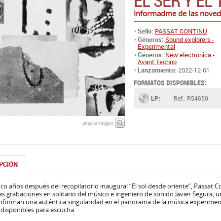
EL SER Y EL
Informadme de las noved
Sello:
PASSAT CONTINU
Géneros:
Sound explorers -
Experimental
Géneros:
New electronica -
Avant Techno
Lanzamiento:
2022-12-01
FORMATOS DISPONIBLES:
LP:
Ref.: R54650
ampliar imagen
PCIÓN
nco años después del recopilatorio inaugural “El sol desde oriente”, Passat Con
s grabaciones en solitario del músico e ingeniero de sonido Javier Segura
nforman una auténtica singularidad en el panorama de la música experimen
disponibles para escucha.