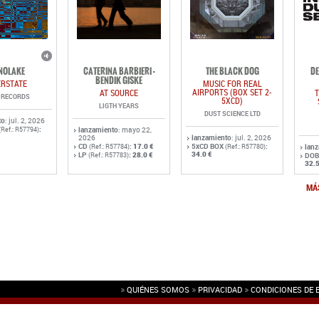
NOLAKE
CATERINA BARBIERI -
THE BLACK DOG
DE
BENDIK GISKE
ERSTATE
MUSIC FOR REAL
AIRPORTS (BOX SET 2-
AT SOURCE
T
D RECORDS
5XCD)
LIGTH YEARS
DUST SCIENCE LTD
to
: jul. 2, 2026
:
(Ref.: R57794)
lanzamiento
: mayo 22,
2026
lanzamiento
: jul. 2, 2026
CD
:
17.0 €
5xCD BOX
:
(Ref.: R57784)
(Ref.: R57780)
lan
34.0 €
LP
:
28.0 €
(Ref.: R57783)
DOB
32.5
MÁ
QUIÉNES SOMOS
PRIVACIDAD
CONDICIONES DE 