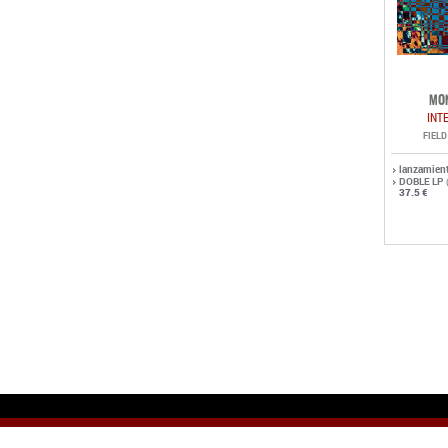
MO
INT
FIEL
lanzamien
DOBLE LP
37.5 €