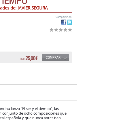
 TIEMPO
ades de: JAVIER SEGURA
Compartir en:
25,00 €
COMPRAR
pvp:
tinu lanza “El ser y el tiempo”, las
, un conjunto de ocho composiciones que
tal española y que nunca antes han