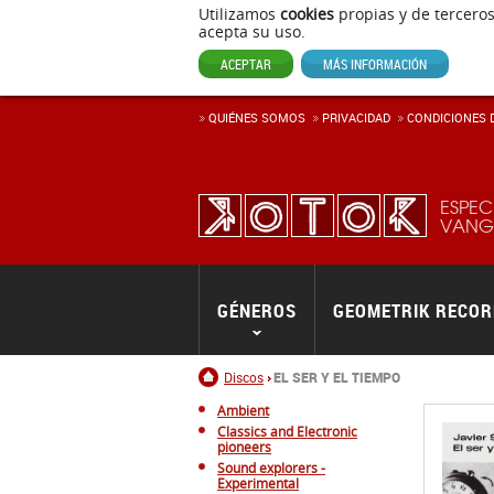
Utilizamos
cookies
propias y de terceros
acepta su uso.
ACEPTAR
MÁS INFORMACIÓN
QUIÉNES SOMOS
PRIVACIDAD
CONDICIONES D
ESPEC
VANGU
GÉNEROS
GEOMETRIK RECO
Inicio
Discos
EL SER Y EL TIEMPO
Ambient
Classics and Electronic
pioneers
Sound explorers -
Experimental