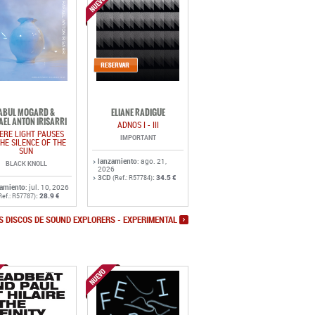
ABUL MOGARD &
ELIANE RADIGUE
AEL ANTON IRISARRI
ADNOS I - III
ERE LIGHT PAUSES
IMPORTANT
THE SILENCE OF THE
SUN
lanzamiento
: ago. 21,
BLACK KNOLL
2026
3CD
:
34.5 €
(Ref.: R57784)
zamiento
: jul. 10, 2026
:
28.9 €
Ref.: R57787)
S DISCOS DE SOUND EXPLORERS - EXPERIMENTAL