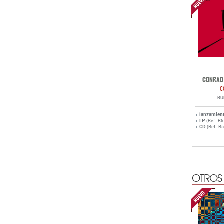
CONRAD 
C
BU
lanzamien
LP
(Ref.: R
CD
(Ref.: R
OTROS