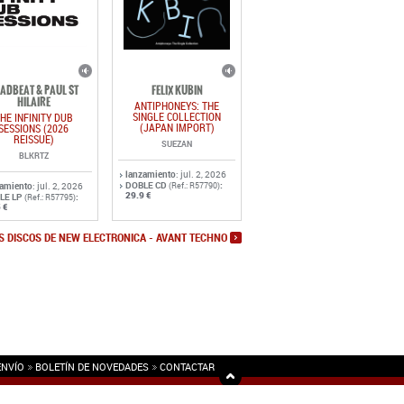
ADBEAT & PAUL ST
FELIX KUBIN
HILAIRE
ANTIPHONEYS: THE
SINGLE COLLECTION
HE INFINITY DUB
(JAPAN IMPORT)
SESSIONS (2026
REISSUE)
SUEZAN
BLKRTZ
lanzamiento
: jul. 2, 2026
DOBLE CD
:
zamiento
: jul. 2, 2026
(Ref.: R57790)
29.9 €
LE LP
:
(Ref.: R57795)
 €
S DISCOS DE NEW ELECTRONICA - AVANT TECHNO
ENVÍO
BOLETÍN DE NOVEDADES
CONTACTAR