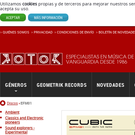
Utilizamos
cookies
propias y de terceros para mejorar nuestros ser
acepta su uso.
ACEPTAR
MÁS INFORMACIÓN
QUIÉNES SOMOS
PRIVACIDAD
CONDICIONES DE ENVÍ­O
BOLETÍN DE NOVEDADE
ESPECIALISTAS EN MÚSICA DE
VANGUARDIA DESDE 1986
GÉNEROS
GEOMETRIK RECORDS
NOVEDADES
Inicio
Discos
EFM01
Ambient
Classics and Electronic
pioneers
Sound explorers -
Experimental