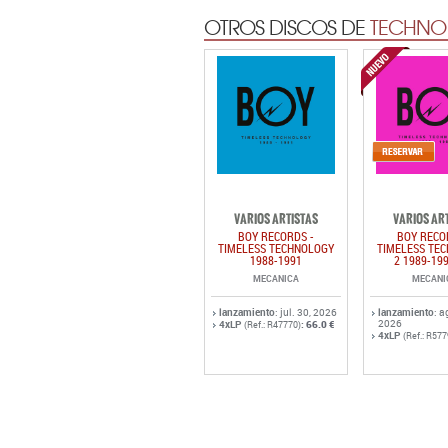
OTROS DISCOS DE
TECHNO 
VARIOS ARTISTAS
VARIOS AR
BOY RECORDS -
BOY RECO
TIMELESS TECHNOLOGY
TIMELESS TE
1988-1991
2 1989-19
MECANICA
MECANI
lanzamiento
: jul. 30, 2026
lanzamiento
: a
2026
4xLP
:
66.0 €
(Ref.: R47770)
4xLP
(Ref.: R577