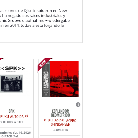
s sesiones de DJ se inspiraron en New
ha negado sus raíces industriales y
 Sonic Groove o aufnahme + wiedergabe
ín en 2014, todavía está forjando la
SPK
ESPLENDOR
GEOMETRICO
PPUKU-AUTO DA FÉ
EL PULSO DEL ACERO:
OLD EUROPA CAFE
SHINKANSEN
GEOMETRIK
zamiento
: abr. 16, 2026
DIGIPACK
(Ref.: