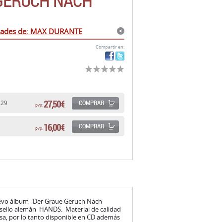
GERUCH NACH
dades de: MAX DURANTE
Compartir en:
27,50 €
COMPRAR
229
pvp:
16,00 €
COMPRAR
pvp:
uevo álbum "Der Graue Geruch Nach
el sello alemán HANDS. Material de calidad
asa, por lo tanto disponible en CD además