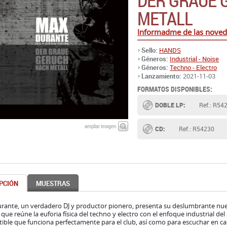
DER GRAUE 
METALL
Informadme de las nove
Sello:
HANDS
Géneros:
Industrial - Noise
Géneros:
Techno - Electro
Lanzamiento:
2021-11-03
FORMATOS DISPONIBLES:
DOBLE LP:
Ref.: R54
ampliar imagen
CD:
Ref.: R54230
PCIÓN
MUESTRAS
rante, un verdadero DJ y productor pionero, presenta su deslumbrante n
 que reúne la euforia física del techno y electro con el enfoque industrial d
tible que funciona perfectamente para el club, así como para escuchar en c