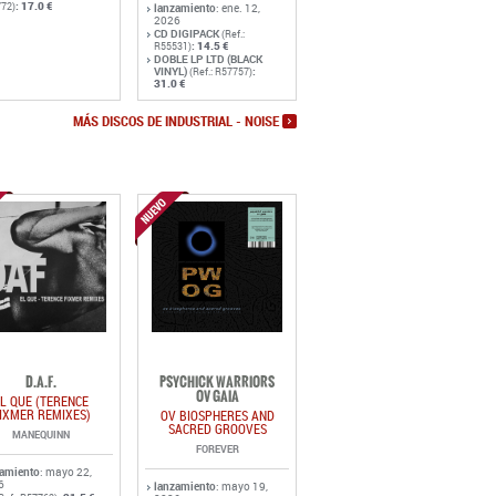
:
17.0 €
72)
lanzamiento
: ene. 12,
2026
CD DIGIPACK
(Ref.:
:
14.5 €
R55531)
DOBLE LP LTD (BLACK
VINYL)
:
(Ref.: R57757)
31.0 €
MÁS DISCOS DE INDUSTRIAL - NOISE
D.A.F.
PSYCHICK WARRIORS
OV GAIA
L QUE (TERENCE
IXMER REMIXES)
OV BIOSPHERES AND
SACRED GROOVES
MANEQUINN
FOREVER
zamiento
: mayo 22,
6
lanzamiento
: mayo 19,