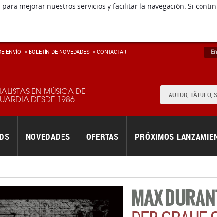
 para mejorar nuestros servicios y facilitar la navegación. Si co
E ENVÍ­O
BOLETÍN DE NOVEDADES
CONTACTAR
En
IALISTAS EN MÚSICA DE
ARDIA DESDE 1986
RDS
NOVEDADES
OFERTAS
PRÓXIMOS LANZAMIE
MAX DURAN