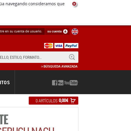
ntinúa navegando consideramos que
tre en su cuenta de usuario.
su cuenta
BUSCAR
BÚSQUEDA AVANZADA
NTOS
0,00 €
0 ARTÍCULOS
TE