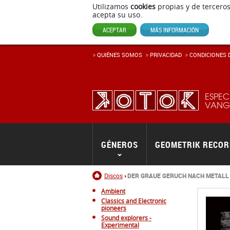
Utilizamos
cookies
propias y de terceros
acepta su uso.
ACEPTAR
MÁS INFORMACIÓN
QUIÉNES SOMOS
PRIVACIDAD
CONDICIONES D
ESPEC
VANGU
GÉNEROS
GEOMETRIK RECO
Inicio
Discos
DER GRAUE GERUCH NACH METALL
Ambient
Classics and Electronic
pioneers
Sound explorers -
Experimental