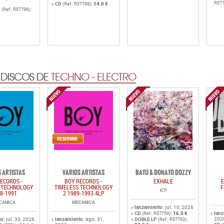
R577
CD
:
14.0 €
(Ref.: R57799)
.
:
(Ref.: R57796)
 DISCOS DE
TECHNO - ELECTRO
 ARTISTAS
VARIOS ARTISTAS
BATU & DONATO DOZZY
ECORDS -
BOY RECORDS -
EXHALE
E
 TECHNOLOGY
TIMELESS TECHNOLOGY
F
K7!
8-1991
2 1989-1993 4LP
CANICA
MECANICA
lanzamiento
: jul. 10, 2026
CD
:
16.5 €
lan
(Ref.: R57759)
202
to
: jul. 30, 2026
lanzamiento
: ago. 31,
DOBLE LP
:
(Ref.: R57763)