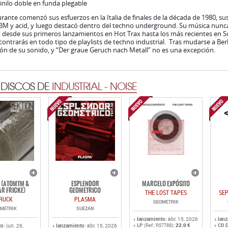
inilo doble en funda plegable
ante comenzó sus esfuerzos en la Italia de finales de la década de 1980, su
BM y acid, y luego destacó dentro del techno underground. Su música nunca 
o, desde sus primeros lanzamientos en Hot Trax hasta los más recientes en
ontrarás en todo tipo de playlists de techno industrial. Tras mudarse a Berl
ón de su sonido, y “Der graue Geruch nach Metall” no es una excepción.
 DISCOS DE
INDUSTRIAL - NOISE
 (ATOMTM &
ESPLENDOR
MARCELO EXPÓSITO
R FRICKE)
GEOMETRICO
THE LOST TAPES
SE
RUCK
PLASMA
GEOMETRIK
METRIK
SUEZAN
lanzamiento
: abr. 15, 2026
lan
LP
:
22.0 €
CD 
to
: jun. 26,
lanzamiento
: abr. 15, 2026
(Ref.: R57788)