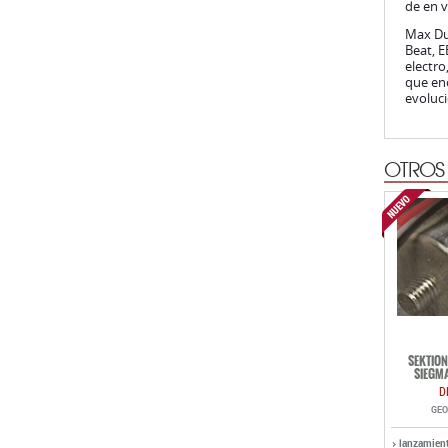
de en v
Max Dur
Beat, E
electr
que enc
evoluci
OTROS
SEKTION
SIEGMA
D
GEO
lanzamien