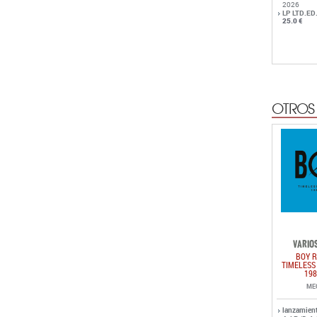
2026
LP LTD.ED
25.0 €
OTROS
VARIOS
BOY R
TIMELESS
198
ME
lanzamien