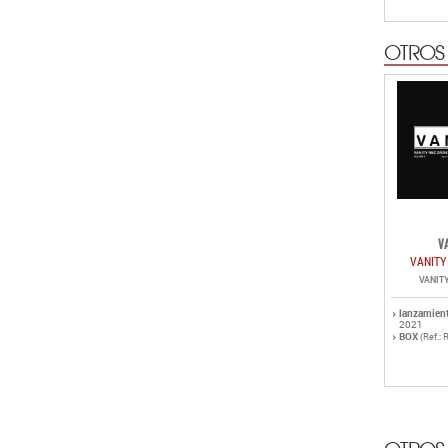
OTROS
V
VANITY
VANIT
lanzamien
2021
BOX
(Ref.: 