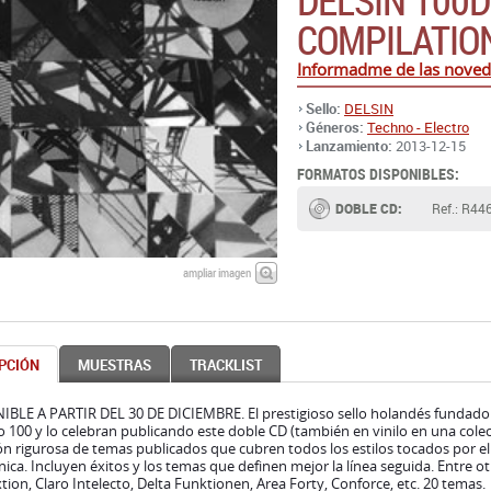
DELSIN 100
COMPILATIO
Informadme de las noved
Sello:
DELSIN
Géneros:
Techno - Electro
Lanzamiento:
2013-12-15
FORMATOS DISPONIBLES:
DOBLE CD:
Ref.: R44
ampliar imagen
PCIÓN
MUESTRAS
TRACKLIST
BLE A PARTIR DEL 30 DE DICIEMBRE. El prestigioso sello holandés fundado h
100 y lo celebran publicando este doble CD (también en vinilo en una cole
ón rigurosa de temas publicados que cubren todos los estilos tocados por el
nica. Incluyen éxitos y los temas que definen mejor la línea seguida. Entre 
ion, Claro Intelecto, Delta Funktionen, Area Forty, Conforce, etc. 20 temas.