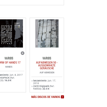
VARIOS
VARIOS
ORM OF HANDS 17
AUFABWEGEN 50 -
AUSGEWÄHLTE
HANDS
GERÄUSCHE
AUF ABWEGEN
zamiento
: jun. 8, 2017
DIGIPACK
(Ref.:
:
16.0 €
20)
lanzamiento
: jun. 17,
2016
2xCD Digipack
(Ref.:
:
22.5 €
R46534)
MÁS DISCOS DE VARIOS