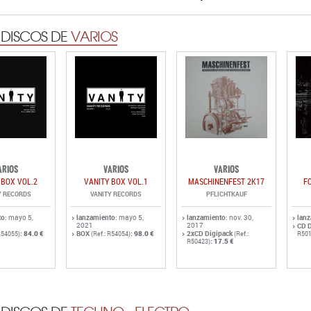
 DISCOS DE
VARIOS
ARIOS
VARIOS
VARIOS
 BOX VOL.2
VANITY BOX VOL.1
MASCHINENFEST 2K17
F
Y RECORDS
VANITY RECORDS
PFLICHTKAUF
to
: mayo 5,
lanzamiento
: mayo 5,
lanzamiento
: nov. 30,
lan
2021
2017
CD 
:
84.0 €
BOX
:
98.0 €
2xCD Digipack
R54055)
(Ref.: R54054)
(Ref.:
R501
:
17.5 €
R50423)