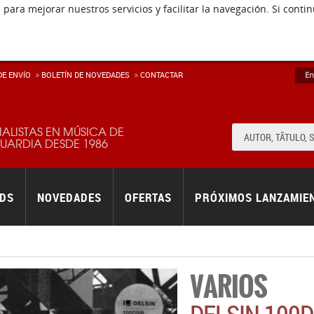
 para mejorar nuestros servicios y facilitar la navegación. Si co
E ENVÍ­O
BOLETÍN DE NOVEDADES
CONTACTAR
En
IALISTAS EN MÚSICA DE
ARDIA DESDE 1986
RDS
NOVEDADES
OFERTAS
PRÓXIMOS LANZAMIE
VARIOS