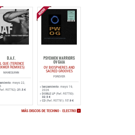
D.A.F.
PSYCHICK WARRIORS
OV GAIA
L QUE (TERENCE
IXMER REMIXES)
OV BIOSPHERES AND
SACRED GROOVES
MANEQUINN
FOREVER
zamiento
: mayo 22,
6
lanzamiento
: mayo 19,
:
21.5 €
Ref.: R57762)
2026
DOBLE LP
:
(Ref.: R57750)
32.5 €
CD
:
17.9 €
(Ref.: R57781)
MÁS DISCOS DE TECHNO - ELECTRO