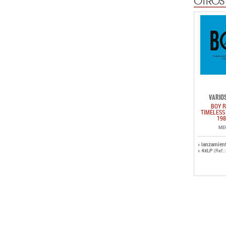
OTROS
VARIOS
BOY R
TIMELESS
198
ME
lanzamien
4xLP
(Ref.