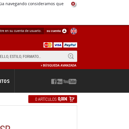
ntinúa navegando consideramos que
tre en su cuenta de usuario.
su cuenta
BUSCAR
BÚSQUEDA AVANZADA
NTOS
0,00 €
0 ARTÍCULOS