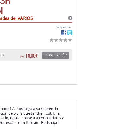
DSR
N
ades de: VARIOS
Compartir en:
18,00 €
COMPRAR
607
pvp:
ace 17 años, llega a su referencia
cción de 5 EPs que tendremos). Una
 sello, desde house a techno a dub y a
otros están: John Beltram, Redshape,