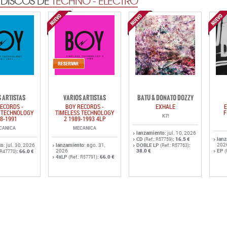
 DISCOS DE
TECHNO - ELECTRO
 ARTISTAS
VARIOS ARTISTAS
BATU & DONATO DOZZY
ECORDS -
BOY RECORDS -
EXHALE
E
 TECHNOLOGY
TIMELESS TECHNOLOGY
F
K7!
8-1991
2 1989-1993 4LP
CANICA
MECANICA
lanzamiento
: jul. 10, 2026
CD
:
16.5 €
lan
(Ref.: R57759)
202
to
: jul. 30, 2026
lanzamiento
: ago. 31,
DOBLE LP
:
(Ref.: R57763)
2026
38.0 €
EP
:
66.0 €
(
: R47770)
4xLP
:
66.0 €
(Ref.: R57791)