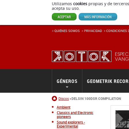
Utilizamos
cookies
propias y de terceros
acepta su uso.
ACEPTAR
MÁS INFORMACIÓN
QUIÉNES SOMOS
PRIVACIDAD
CONDICIONES D
ESPEC
VANGU
GÉNEROS
GEOMETRIK RECO
Inicio
Discos
DELSIN 100DSR COMPILATION
Ambient
Classics and Electronic
pioneers
Sound explorers -
Experimental