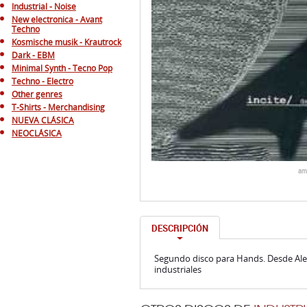
Industrial - Noise
New electronica - Avant
Techno
Kosmische musik - Krautrock
Dark - EBM
Minimal Synth - Tecno Pop
Techno - Electro
Other genres
T-Shirts - Merchandising
NUEVA CLÁSICA
NEOCLÁSICA
am
DESCRIPCIÓN
Segundo disco para Hands. Desde Ale
industriales