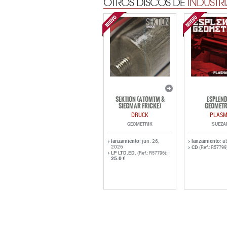
OTROS DISCOS DE
INDUSTRI
SEKTION (ATOMTM &
ESPLEN
SIEGMAR FRICKE)
GEOMETR
DRUCK
PLAS
GEOMETRIK
SUEZA
lanzamiento
: jun. 26,
lanzamiento
: a
2026
CD
(Ref.: R57799
LP LTD.ED.
:
(Ref.: R57796)
25.0 €