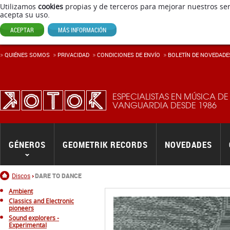
Utilizamos
cookies
propias y de terceros para mejorar nuestros ser
acepta su uso.
ACEPTAR
MÁS INFORMACIÓN
QUIÉNES SOMOS
PRIVACIDAD
CONDICIONES DE ENVÍ­O
BOLETÍN DE NOVEDADE
ESPECIALISTAS EN MÚSICA DE
VANGUARDIA DESDE 1986
GÉNEROS
GEOMETRIK RECORDS
NOVEDADES
Inicio
Discos
DARE TO DANCE
Ambient
Classics and Electronic
pioneers
Sound explorers -
Experimental