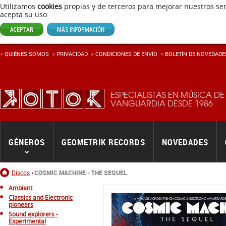
Utilizamos
cookies
propias y de terceros para mejorar nuestros ser
acepta su uso.
ACEPTAR
MÁS INFORMACIÓN
QUIÉNES SOMOS
PRIVACIDAD
CONDICIONES DE ENVÍ­O
BOLETÍN DE NOVEDADE
ESPECIALISTAS EN MÚSICA DE
VANGUARDIA DESDE 1986
GÉNEROS
GEOMETRIK RECORDS
NOVEDADES
Inicio
Discos
COSMIC MACHINE - THE SEQUEL
Ambient
Classics and Electronic
pioneers
Sound explorers -
Experimental