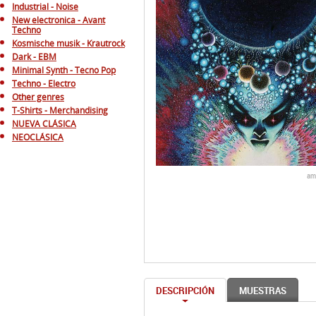
Industrial - Noise
New electronica - Avant
Techno
Kosmische musik - Krautrock
Dark - EBM
Minimal Synth - Tecno Pop
Techno - Electro
Other genres
T-Shirts - Merchandising
NUEVA CLÁSICA
NEOCLÁSICA
am
DESCRIPCIÓN
MUESTRAS