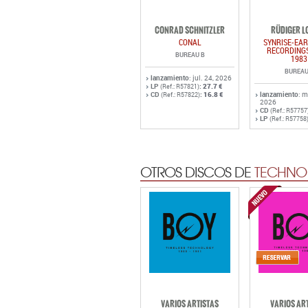
CONRAD SCHNITZLER
RÜDIGER L
CONAL
SYNRISE-EAR
RECORDINGS
BUREAU B
1983
BUREAU
lanzamiento
: jul. 24, 2026
LP
:
27.7 €
(Ref.: R57821)
CD
:
16.8 €
lanzamiento
: 
(Ref.: R57822)
2026
CD
(Ref.: R57757
LP
(Ref.: R57758
OTROS DISCOS DE
TECHNO 
VARIOS ARTISTAS
VARIOS AR