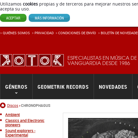
Utilizamos
cookies
propias y de terceros para mejorar nuestros ser
acepta su uso.
ACEPTAR
MÁS INFORMACIÓN
QUIÉNES SOMOS
PRIVACIDAD
CONDICIONES DE ENVÍ­O
BOLETÍN DE NOVEDADE
ESPECIALISTAS EN MÚSICA DE
VANGUARDIA DESDE 1986
GÉNEROS
GEOMETRIK RECORDS
NOVEDADES
Inicio
Discos
CHRONOPHAGUS
Ambient
Classics and Electronic
pioneers
Sound explorers -
Experimental