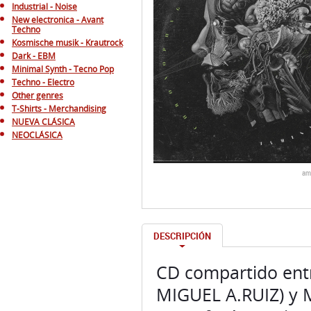
Industrial - Noise
New electronica - Avant
Techno
Kosmische musik - Krautrock
Dark - EBM
Minimal Synth - Tecno Pop
Techno - Electro
Other genres
T-Shirts - Merchandising
NUEVA CLÁSICA
NEOCLÁSICA
am
DESCRIPCIÓN
CD compartido entr
MIGUEL A.RUIZ) y 