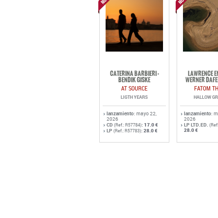
CATERINA BARBIERI -
LAWRENCE EN
BENDIK GISKE
WERNER DAFE
AT SOURCE
FATOM TH
LIGTH YEARS
HALLOW G
lanzamiento
: mayo 22,
lanzamiento
: 
2026
2026
CD
:
17.0 €
LP LTD.ED.
(Ref.: R57784)
(Ref
28.0 €
LP
:
28.0 €
(Ref.: R57783)