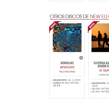
OTROS DISCOS DE
NEW ELE
MONOLAKE
CATERINA BA
BENDIK G
INTERSTATE
AT SOU
FIELD RECORDS
LIGTH YE
lanzamiento
: jul. 2, 2026
DOBLE LP
:
(Ref.: R57794)
lanzamiento
: 
37.5 €
2026
CD
(Ref.: R57784
LP
(Ref.: R57783