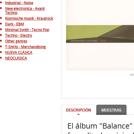
Industrial - Noise
New electronica - Avant
Techno
Kosmische musik - Krautrock
Dark - EBM
Minimal Synth - Tecno Pop
Techno - Electro
Other genres
T-Shirts - Merchandising
NUEVA CLÁSICA
NEOCLÁSICA
am
DESCRIPCIÓN
MUESTRAS
El álbum "Balance"