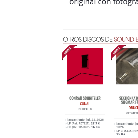
original con fotogr
OTROS DISCOS DE
SOUND E
CONRAD SCHNITZLER
SEKTION (A
SIEGMAR F
CONAL
DRUC
BUREAU B
GEOMET
lanzamiento
: jul. 24, 2026
LP
:
27.7 €
(Ref.: R57821)
lanzamiento
: j
CD
:
16.8 €
2026
(Ref.: R57822)
LP LTD.ED.
(Ref
25.0 €