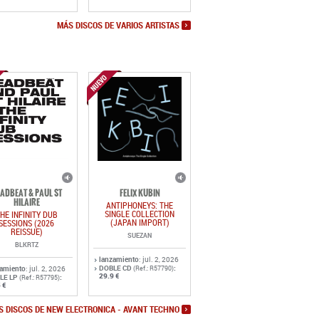
MÁS DISCOS DE VARIOS ARTISTAS
ADBEAT & PAUL ST
FELIX KUBIN
HILAIRE
ANTIPHONEYS: THE
SINGLE COLLECTION
HE INFINITY DUB
(JAPAN IMPORT)
SESSIONS (2026
REISSUE)
SUEZAN
BLKRTZ
lanzamiento
: jul. 2, 2026
DOBLE CD
:
zamiento
: jul. 2, 2026
(Ref.: R57790)
29.9 €
LE LP
:
(Ref.: R57795)
 €
S DISCOS DE NEW ELECTRONICA - AVANT TECHNO