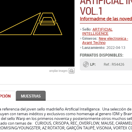
ARTIFICIAL 
VOL.1
Informadme de las noveda
Sello:
ARTIFICIAL
INTELLIGENCE
Géneros:
New electronica -
Avant Techno
Lanzamiento:
2022-04-13
FORMATOS DISPONIBLES:
LP:
Ref.: R54426
ampliar imagen
PCIÓN
MUESTRAS
 referencia del joven sello madrileño Artificial Intelligence. Una selección d
uyen con temas inéditos y exclusivos como homenaje al genero IDM y Braind
del sello Warp en los primeros noventa y posteriormente otros muchos sell
itado con temas de: CURIOUS, CRISOPA, REC_OVERFLOW, MAUSE, CARAME
ROMISING/YOUNGSTER, AZ ROTATOR, GARÇON TAUPÉ, VISONIA, VORTEX C