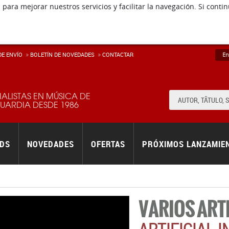
 para mejorar nuestros servicios y facilitar la navegación. Si co
E ENVÍ­O
BOLETÍN DE NOVEDADES
CONTACTAR
En
IALISTAS EN MÚSICA DE
ARDIA DESDE 1986
RDS
NOVEDADES
OFERTAS
PRÓXIMOS LANZAMIE
VARIOS ART