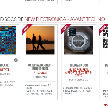
33.0 €
4xLP
:
66.0 €
(Ref.: R57791)
 DISCOS DE
NEW ELECTRONICA - AVANT TECHNO
NOLAKE
CATERINA BARBIERI -
THE BLACK DOG
DE
BENDIK GISKE
ERSTATE
MUSIC FOR REAL
AIRPORTS (BOX SET 2-
AT SOURCE
T
D RECORDS
5XCD)
LIGTH YEARS
DUST SCIENCE LTD
to
: jul. 2, 2026
:
(Ref.: R57794)
lanzamiento
: mayo 22,
2026
lanzamiento
: jul. 2, 2026
CD
:
17.0 €
5xCD BOX
:
(Ref.: R57784)
(Ref.: R57780)
lan
34.0 €
LP
:
28.0 €
(Ref.: R57783)
DOB
32.5
MÁ