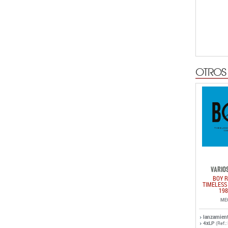
OTROS
VARIOS
BOY R
TIMELESS
198
ME
lanzamien
4xLP
(Ref.