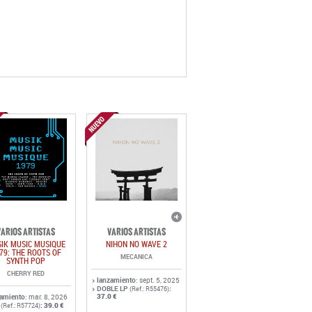
VARIOS ARTISTAS
VARIOS ARTISTAS
IK MUSIC MUSIQUE
NIHON NO WAVE 2
79: THE ROOTS OF
MECANICA
SYNTH POP
CHERRY RED
lanzamiento
: sept. 5, 2025
DOBLE LP
:
(Ref.: R55476)
37.0 €
zamiento
: mar. 8, 2026
:
39.0 €
(Ref.: R57724)