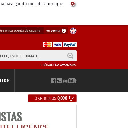
ntinúa navegando consideramos que
tre en su cuenta de usuario.
su cuenta
BUSCAR
BÚSQUEDA AVANZADA
NTOS
0,00 €
0 ARTÍCULOS
ISTAS