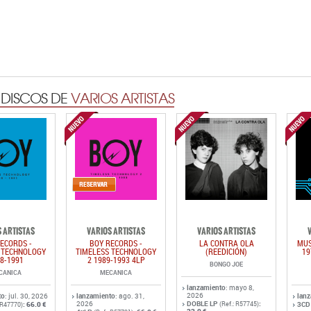
 DISCOS DE
VARIOS ARTISTAS
 ARTISTAS
VARIOS ARTISTAS
VARIOS ARTISTAS
ECORDS -
BOY RECORDS -
LA CONTRA OLA
MUS
 TECHNOLOGY
TIMELESS TECHNOLOGY
(REEDICIÓN)
19
8-1991
2 1989-1993 4LP
BONGO JOE
CANICA
MECANICA
lanzamiento
: mayo 8,
2026
to
: jul. 30, 2026
lanzamiento
: ago. 31,
lan
2026
DOBLE LP
:
:
66.0 €
(Ref.: R57745)
3CD
: R47770)