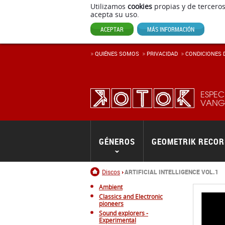
Utilizamos
cookies
propias y de terceros
acepta su uso.
ACEPTAR
MÁS INFORMACIÓN
QUIÉNES SOMOS
PRIVACIDAD
CONDICIONES D
ESPEC
VANGU
GÉNEROS
GEOMETRIK RECO
Inicio
Discos
ARTIFICIAL INTELLIGENCE VOL.1
Ambient
Classics and Electronic
pioneers
Sound explorers -
Experimental