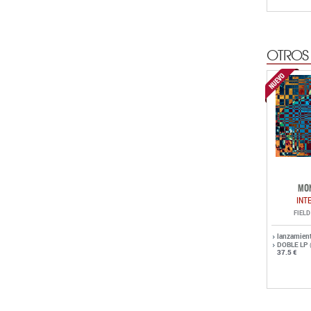
OTROS
MO
INT
FIEL
lanzamien
DOBLE LP
37.5 €