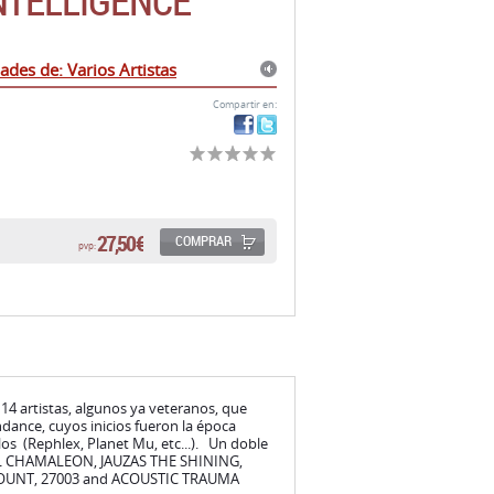
INTELLIGENCE
des de: Varios Artistas
Compartir en:
27,50 €
COMPRAR
pvp:
e 14 artistas, algunos ya veteranos, que
ance, cuyos inicios fueron la época
os (Rephlex, Planet Mu, etc...). Un doble
L CHAMALEON, JAUZAS THE SHINING,
OUNT, 27003 and ACOUSTIC TRAUMA