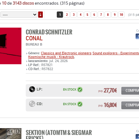
CONRAD SCHNITZLER
Co
CONAL
BUREAU B
Género:
Classics and Electronic pioneers
Sound explorers - Experiment
Kosmische musik - Krautrock
,
lanzamiento
: jul. 24, 2026
LP Ref.:
R57821
CD Ref.:
R57822
27,70 €
LP:
EN STOCK
COMPR
pvp.
16,80 €
CD:
EN STOCK
COMPR
pvp.
SEKTION (ATOMTM & SIEGMAR
Co
FRICKE)
DRUCK
GEOMETRIK
Género:
Sound explorers - Experimental
Industrial - Noise
,
lanzamiento
: jun. 26, 2026