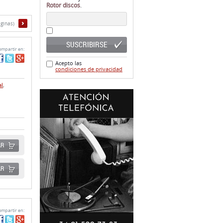
SUSCRIBIRSE
mpartir en:
Acepto las
condiciones de privacidad
al
,
AR
AR
mpartir en: