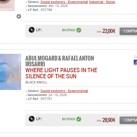
22,00 €
LP:
EN STOCK
COMPR
pvp.
ABUL MOGARD & RAFAEL ANTON
Co
IRISARRI
WHERE LIGHT PAUSES IN THE
SILENCE OF THE SUN
BLACK KNOLL
Género:
Sound explorers - Experimental
lanzamiento
: jul. 10, 2026
LP Ref.:
R57787
28,90 €
LP:
EN STOCK
COMPR
pvp.
PHILIP GLASS
Co
MUSIC WITH CHANGING PARTS
SUPERIOR VIADUCT