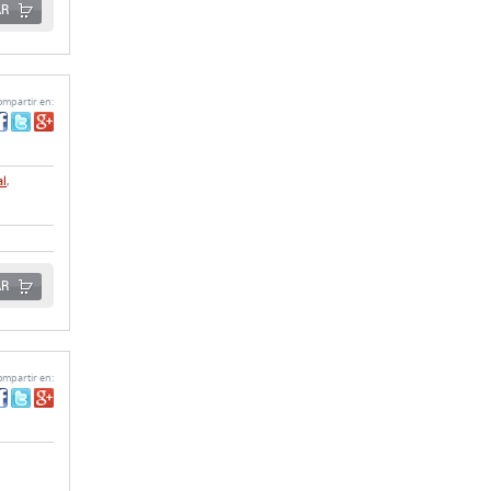
mpartir en:
al
,
AR
mpartir en:
AR