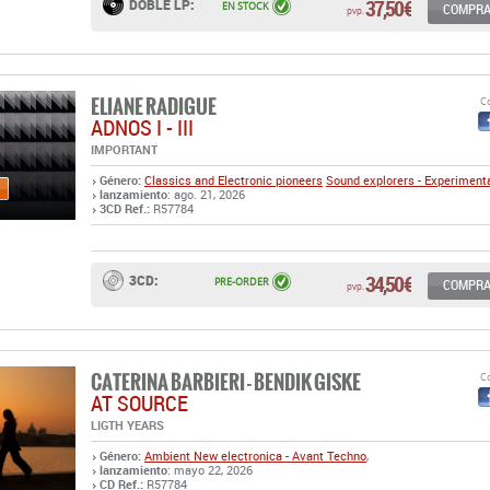
ELIANE RADIGUE
Co
ADNOS I - III
IMPORTANT
Género:
Classics and Electronic pioneers
Sound explorers - Experiment
lanzamiento
: ago. 21, 2026
3CD Ref.:
R57784
34,50 €
3CD:
PRE-ORDER
COMPR
pvp.
CATERINA BARBIERI - BENDIK GISKE
Co
AT SOURCE
LIGTH YEARS
Género:
Ambient
New electronica - Avant Techno
,
lanzamiento
: mayo 22, 2026
CD Ref.:
R57784
LP Ref.:
R57783
17,00 €
CD:
EN STOCK
COMPR
pvp.