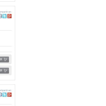
AR
AR
mpartir en: