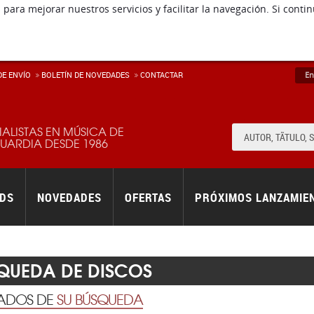
 para mejorar nuestros servicios y facilitar la navegación. Si co
E ENVÍ­O
BOLETÍN DE NOVEDADES
CONTACTAR
En
IALISTAS EN MÚSICA DE
ARDIA DESDE 1986
RDS
NOVEDADES
OFERTAS
PRÓXIMOS LANZAMIE
QUEDA DE DISCOS
TADOS DE
SU BÚSQUEDA
o
10
de
3143 discos
encontrados. (315 páginas)
ORDENAR
1
2
3
4
5
6
7
8
9
10
(315 pá