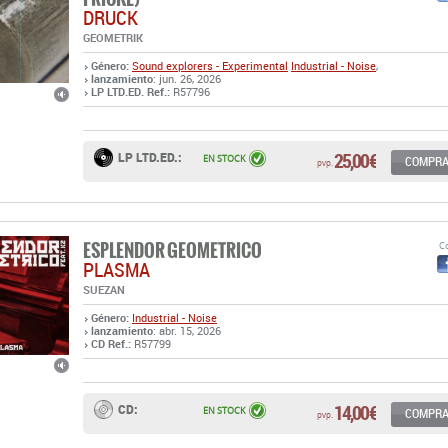
LP LTD.ED. Ref.:
R57796
25,00 €
LP LTD.ED.:
EN STOCK
COMPR
pvp.
ESPLENDOR GEOMETRICO
Co
PLASMA
SUEZAN
Género:
Industrial - Noise
lanzamiento
: abr. 15, 2026
CD Ref.:
R57799
14,00 €
CD:
EN STOCK
COMPR
pvp.
PORTION CONTROL
Co
1983-86 - HIT THE PULSE TO