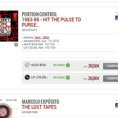
PURGE…
ARTOFFACT
Género:
Dark - EBM
lanzamiento
: ago. 14, 2026
4xCD BOX Ref.:
R57700
LP LTD.ED. Ref.:
R57789
39,50 €
4xCD BOX:
EN STOCK
COMPR
pvp.
26,00 €
LP LTD.ED.:
EN STOCK
COMPR
pvp.
MARCELO EXPÓSITO
Co
THE LOST TAPES
GEOMETRIK
Género:
Sound explorers - Experimental
Industrial - Noise
,
lanzamiento
: abr. 15, 2026
LP Ref.:
R57788