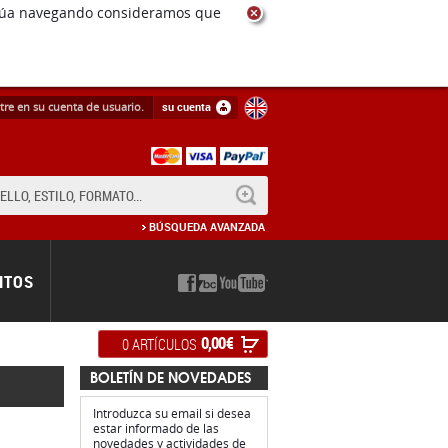
ntinúa navegando consideramos que
tre en su cuenta de usuario.
su cuenta
BUSCAR
BÚSQUEDA AVANZADA
NTOS
0,00 €
0 ARTÍCULOS
BOLETÍN DE NOVEDADES
Introduzca su email si desea
estar informado de las
novedades y actividades de
Rotor discos
.
ginas)