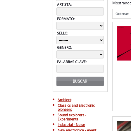
SELLO:
GENERO:
PALABRAS CLAVE:
BUSCAR
Ambient
Classics and Electronic
pioneers
Sound explorers -
Experimental
Industrial - Noise
New electronica - Avant
Techno
Kosmische musik - Krautrock
Dark - EBM
Minimal Synth - Tecno Pop