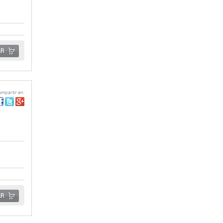
AR
mpartir en:
AR
mpartir en: