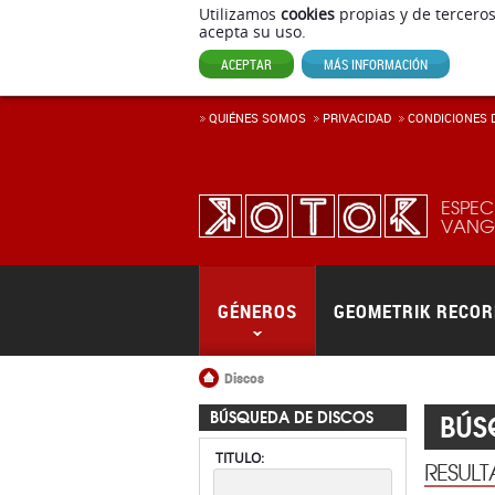
Utilizamos
cookies
propias y de terceros
QUIÉNES SOMOS
PRIVACIDAD
CONDICIONES D
acepta su uso.
ACEPTAR
MÁS INFORMACIÓN
ESPEC
VANGU
GÉNEROS
GEOMETRIK RECO
Inicio
Discos
BÚS
BÚSQUEDA DE DISCOS
TITULO:
RESUL
Mostrand
ARTISTA:
Ordenar:
FORMATO: