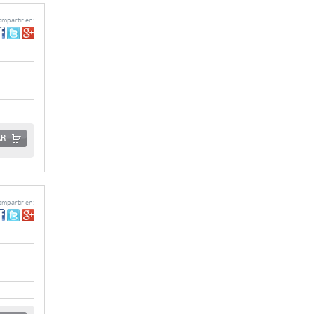
AR
mpartir en:
AR