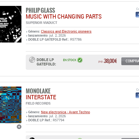
Género:
Classics and Electronic pioneers
lanzamiento
: jul. 2, 2026
DOBLE LP GATEFOLD Ref.:
R57786
38,00 €
DOBLE LP
EN STOCK
COMPR
pvp.
GATEFOLD:
MONOLAKE
Co
INTERSTATE
FIELD RECORDS
Género:
New electronica - Avant Techno
lanzamiento
: jul. 2, 2026
DOBLE LP Ref.:
R57794
37,50 €
DOBLE LP:
EN STOCK
COMPR
pvp.