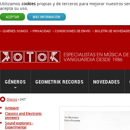
Utilizamos
cookies
propias y de terceros para mejorar nuestros ser
acepta su uso.
ACEPTAR
MÁS INFORMACIÓN
QUIÉNES SOMOS
PRIVACIDAD
CONDICIONES DE ENVÍ­O
BOLETÍN DE NOVEDADE
ESPECIALISTAS EN MÚSICA DE
VANGUARDIA DESDE 1986
GÉNEROS
GEOMETRIK RECORDS
NOVEDADES
Inicio
Discos
347
Ambient
Classics and Electronic
pioneers
Sound explorers -
Experimental