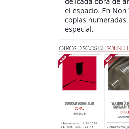
delicada obra de a
el espacio. En Non 
copias numeradas. 
especial.
OTROS DISCOS DE
SOUND E
CONRAD SCHNITZLER
SEKTION (A
SIEGMAR F
CONAL
DRUC
BUREAU B
GEOMET
lanzamiento
: jul. 24, 2026
LP
:
27.7 €
(Ref.: R57821)
lanzamiento
: j