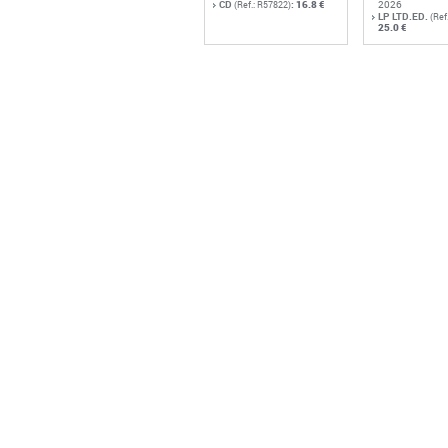
CD
:
16.8 €
2026
(Ref.: R57822)
LP LTD.ED.
(Ref
25.0 €