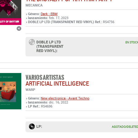
DOBLE LP LTD
EN STOC
(TRANSPARENT
RED VINYL):
VARIOS ARTISTAS
ARTIFICIAL INTELLIGENCE
WARP
Género:
New electronica - Avant Techno
lanzamiento
: dic. 16, 2022
LP Ref.:
R54696
LP:
AGOTADO/DELETE
VARIOS ARTISTAS
EINS UND ZWEI UND DREI UND VIER VOL.2 (D