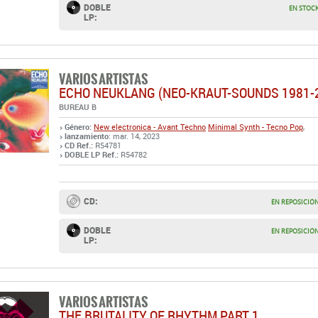
VARIOS ARTISTAS
ECHO NEUKLANG (NEO-KRAUT-SOUNDS 1981-
BUREAU B
Género:
New electronica - Avant Techno
Minimal Synth - Tecno Pop
,
lanzamiento
: mar. 14, 2023
CD Ref.:
R54781
DOBLE LP Ref.:
R54782
CD:
EN REPOSICIÓ
DOBLE
EN REPOSICIÓ
LP:
VARIOS ARTISTAS
THE BRUTALITY OF RHYTHM PART 1
MECANICA
Género:
Dark - EBM
lanzamiento
: feb. 17, 2023
DOBLE LP LTD (TRANSPARENT RED VINYL) Ref.:
R54756