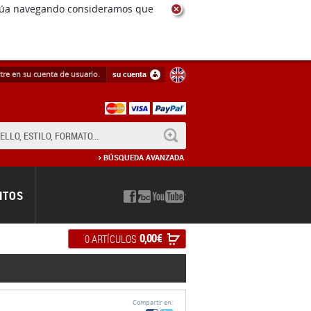
tre en su cuenta de usuario.
su cuenta
BUSCAR
BÚSQUEDA AVANZADA
NTOS
0,00 €
0 ARTÍCULOS
Compartir en: