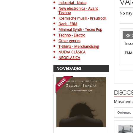
Minimal Synth - Tecno Pop
SI
Techno - Electro
Other genres
Insc
T-Shirts - Merchandising
NUEVA CLÁSICA
EMAI
NEOCLÁSICA
NOVEDADES
DISCO
Mostrand
Ordenar:
JOHN DUNCAN &
MAURICIO REYES
GLOOMY SUNDAY
SOLEILMOON