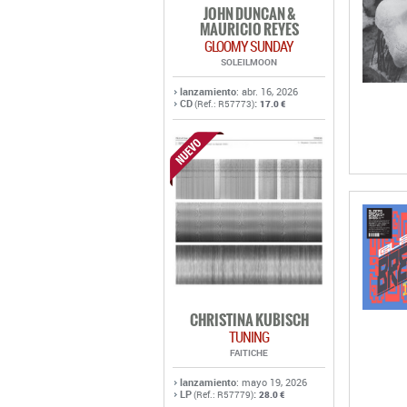
lanzamiento
: abr. 16, 2026
CD
:
(Ref.: R57773)
17.0 €
CHRISTINA KUBISCH
TUNING
FAITICHE
lanzamiento
: mayo 19, 2026
LP
:
(Ref.: R57779)
28.0 €