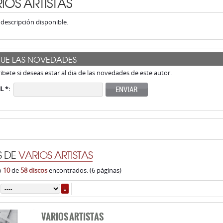
GUE LAS NOVEDADES
ribete si deseas estar al dia de las novedades de este autor.
ENVIAR
L *:
S DE
VARIOS ARTISTAS
o
10
de
58 discos
encontrados. (6 páginas)
ORDENAR
VARIOS ARTISTAS
FEMIRAMA
MUNSTER
Género:
Sound explorers - Experimental
lanzamiento
: mayo 29, 2023
LP Ref.:
R54832