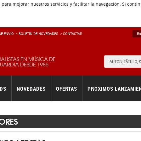
E ENVÍ­O
BOLETÍN DE NOVEDADES
CONTACTAR
En
IALISTAS EN MÚSICA DE
ARDIA DESDE 1986
RDS
NOVEDADES
OFERTAS
PRÓXIMOS LANZAMIE
ORES
IOS ARTISTAS
descripción disponible.