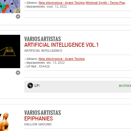
VARIOS ARTISTAS
ARTIFICIAL INTELLIGENCE VOL.1
ARTIFICIAL INTELLIGENCE
Género:
New electronica - Avant Techno
lanzamiento
: abr. 13, 2022
LP Ref.:
R54426
LP:
EN STOC
VARIOS ARTISTAS
EPIPHANIES
HALLOW GROUND
Género:
Ambient
Sound explorers - Experimental
,
lanzamiento
: abr. 18, 2022
DOBLE LP Ref.:
R54418