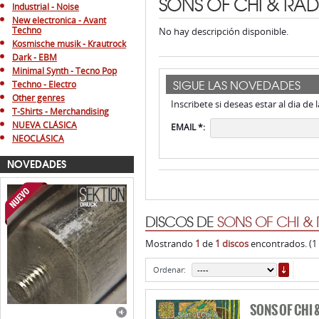
SONS OF CHI & RA
Industrial - Noise
New electronica - Avant
Techno
No hay descripción disponible.
Kosmische musik - Krautrock
Dark - EBM
Minimal Synth - Tecno Pop
SIGUE LAS NOVEDADES
Techno - Electro
Other genres
Inscribete si deseas estar al dia de
T-Shirts - Merchandising
NUEVA CLÁSICA
EMAIL *:
NEOCLÁSICA
NOVEDADES
DISCOS DE
SONS OF CHI &
Mostrando
1
de
1 discos
encontrados. (1
ORDE
Ordenar:
SONS OF CHI