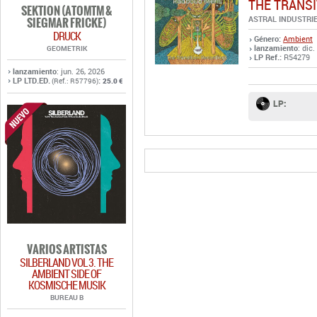
THE TRANS
SEKTION (ATOMTM &
ASTRAL INDUSTRI
SIEGMAR FRICKE)
DRUCK
Género:
Ambient
lanzamiento
: dic
GEOMETRIK
LP Ref.:
R54279
lanzamiento
: jun. 26, 2026
LP LTD.ED.
:
(Ref.: R57796)
25.0 €
LP:
VARIOS ARTISTAS
SILBERLAND VOL 3. THE
AMBIENT SIDE OF
KOSMISCHE MUSIK
BUREAU B