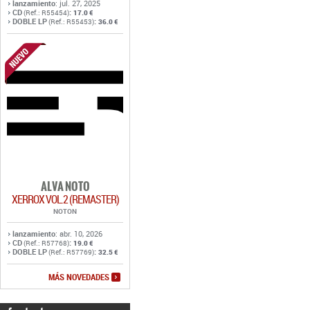
lanzamiento
: jul. 27, 2025
CD
:
(Ref.: R55454)
17.0 €
DOBLE LP
:
(Ref.: R55453)
36.0 €
ALVA NOTO
XERROX VOL.2 (REMASTER)
NOTON
lanzamiento
: abr. 10, 2026
CD
:
(Ref.: R57768)
19.0 €
DOBLE LP
:
(Ref.: R57769)
32.5 €
MÁS NOVEDADES