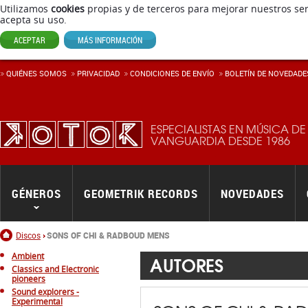
Utilizamos
cookies
propias y de terceros para mejorar nuestros ser
acepta su uso.
ACEPTAR
MÁS INFORMACIÓN
QUIÉNES SOMOS
PRIVACIDAD
CONDICIONES DE ENVÍ­O
BOLETÍN DE NOVEDADE
ESPECIALISTAS EN MÚSICA DE
VANGUARDIA DESDE 1986
GÉNEROS
GEOMETRIK RECORDS
NOVEDADES
Inicio
Discos
SONS OF CHI & RADBOUD MENS
Ambient
AUTORES
Classics and Electronic
pioneers
Sound explorers -
Experimental