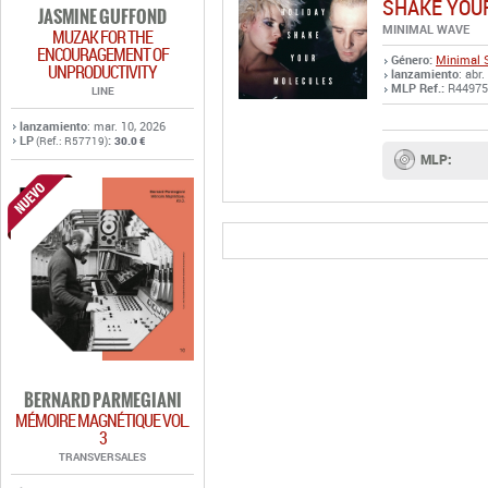
SHAKE YOU
JASMINE GUFFOND
MINIMAL WAVE
MUZAK FOR THE
ENCOURAGEMENT OF
Género:
Minimal 
UNPRODUCTIVITY
lanzamiento
: abr
MLP Ref.:
R44975
LINE
lanzamiento
: mar. 10, 2026
LP
:
(Ref.: R57719)
30.0 €
MLP:
BERNARD PARMEGIANI
MÉMOIRE MAGNÉTIQUE VOL.
3
TRANSVERSALES