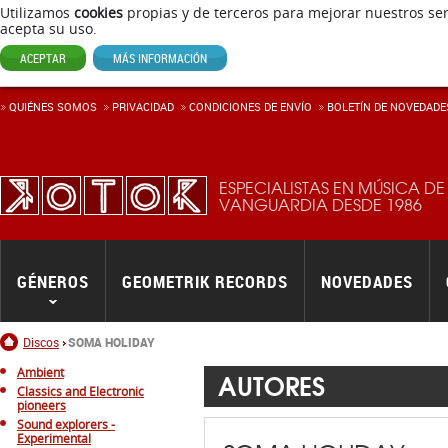
Utilizamos
cookies
propias y de terceros para mejorar nuestros ser
acepta su uso.
ACEPTAR
MÁS INFORMACIÓN
QUIÉNES SOMOS
PRIVACIDAD
CONDICIONES DE ENVÍ­O
BOLETÍN DE NOVEDADE
ESPECIALISTAS EN MÚSICA DE
VANGUARDIA DESDE 1986
GÉNEROS
GEOMETRIK RECORDS
NOVEDADES
Inicio
Discos
SOMA HOLIDAY
Ambient
AUTORES
Classics and Electronic
pioneers
Sound explorers -
Experimental