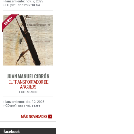
lanzamiento
: nov. 7, 2025
LP
:
(Ref.: R55524)
28.0 €
JUAN MANUEL CIDRÓN
EL TRANSPORTADOR DE
ANGULOS
EXTRARADIO
lanzamiento
: dic. 12, 2025
CD
:
(Ref.: R55570)
14.0 €
MÁS NOVEDADES