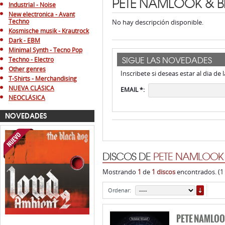
Minimal Synth - Tecno Pop
SIGUE LAS NOVEDADES
Techno - Electro
Other genres
Inscribete si deseas estar al dia de
T-Shirts - Merchandising
NUEVA CLÁSICA
EMAIL *:
NEOCLÁSICA
NOVEDADES
DISCOS DE
PETE NAMLOOK &
Mostrando
1
de
1 discos
encontrados. (1
ORDE
Ordenar:
PETE NAMLOOK
PSYCHONAV
THE BLACK DOG
INFINITE FOG
LOUD AMBIENT 2
DUST SCIENCE
Género:
Ambient
lanzamiento
: sep
CD BOX Ref.:
R55
lanzamiento
: abr. 16, 2026