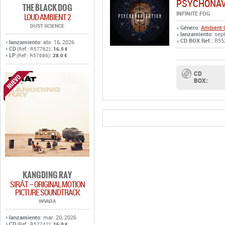
CD
:
(Ref.: R57762)
16.5 €
LP
:
(Ref.: R57686)
28.0 €
CD
BOX:
KANGDING RAY
SIRĀT – ORIGINAL MOTION
PICTURE SOUNDTRACK
INVADA
lanzamiento
: mar. 20, 2026
CD
:
(Ref.: R57742)
16.0 €
LP
:
(Ref.: R57737)
33.0 €