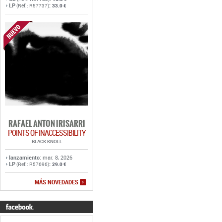
RAFAEL ANTON IRISARRI
POINTS OF INACCESSIBILITY
BLACK KNOLL
lanzamiento
: mar. 8, 2026
LP
:
(Ref.: R57696)
29.0 €
MÁS NOVEDADES