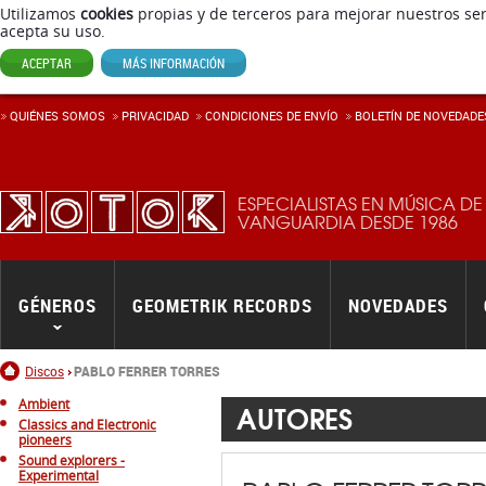
Utilizamos
cookies
propias y de terceros para mejorar nuestros ser
acepta su uso.
ACEPTAR
MÁS INFORMACIÓN
QUIÉNES SOMOS
PRIVACIDAD
CONDICIONES DE ENVÍ­O
BOLETÍN DE NOVEDADE
ESPECIALISTAS EN MÚSICA DE
VANGUARDIA DESDE 1986
GÉNEROS
GEOMETRIK RECORDS
NOVEDADES
Inicio
Discos
PABLO FERRER TORRES
Ambient
AUTORES
Classics and Electronic
pioneers
Sound explorers -
Experimental