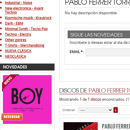
PABLO FERRER TORR
Industrial - Noise
New electronica - Avant
Techno
No hay descripción disponible.
Kosmische musik - Krautrock
Dark - EBM
Minimal Synth - Tecno Pop
SIGUE LAS NOVEDADES
Techno - Electro
Other genres
Inscribete si deseas estar al dia de
T-Shirts - Merchandising
NUEVA CLÁSICA
EMAIL *:
NEOCLÁSICA
NOVEDADES
DISCOS DE
PABLO FERRER 
Mostrando
1
de
1 discos
encontrados. (1
ORDE
Ordenar:
PABLO FERRE