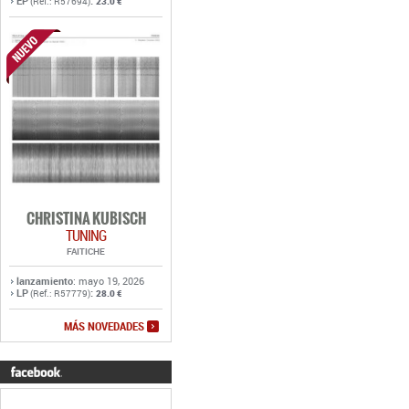
EP
:
(Ref.: R57694)
23.0 €
CHRISTINA KUBISCH
TUNING
FAITICHE
lanzamiento
: mayo 19, 2026
LP
:
(Ref.: R57779)
28.0 €
MÁS NOVEDADES