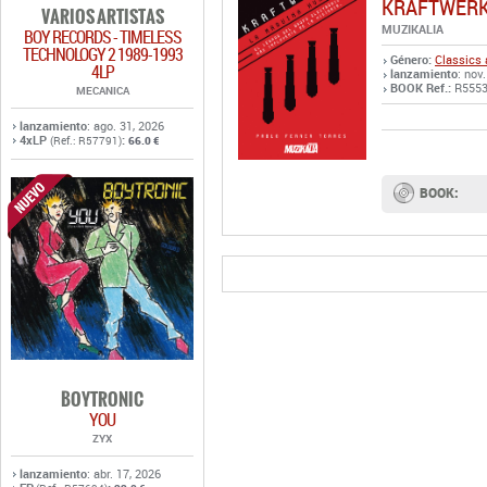
KRAFTWERK
VARIOS ARTISTAS
MUZIKALIA
BOY RECORDS - TIMELESS
TECHNOLOGY 2 1989-1993
Género:
Classics 
4LP
lanzamiento
: nov
BOOK Ref.:
R555
MECANICA
lanzamiento
: ago. 31, 2026
4xLP
:
(Ref.: R57791)
66.0 €
BOOK:
BOYTRONIC
YOU
ZYX
lanzamiento
: abr. 17, 2026