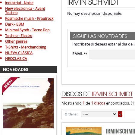
IRMIN SCHMIDT
Industrial - Noise
New electronica - Avant
Techno
No hay descripción disponible.
Kosmische musik - Krautrock
Dark - EBM
Minimal Synth - Tecno Pop
SIGUE LAS NOVEDADES
Techno - Electro
Other genres
Inscribete si deseas estar al dia de
T-Shirts - Merchandising
NUEVA CLÁSICA
EMAIL *:
NEOCLÁSICA
NOVEDADES
DISCOS DE
IRMIN SCHMIDT
Mostrando
1
de
1 discos
encontrados. (1
ORDE
Ordenar:
IRMIN SCHMI