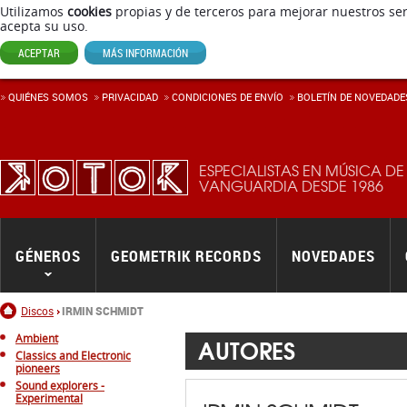
Utilizamos
cookies
propias y de terceros para mejorar nuestros ser
acepta su uso.
ACEPTAR
MÁS INFORMACIÓN
QUIÉNES SOMOS
PRIVACIDAD
CONDICIONES DE ENVÍ­O
BOLETÍN DE NOVEDADE
ESPECIALISTAS EN MÚSICA DE
VANGUARDIA DESDE 1986
GÉNEROS
GEOMETRIK RECORDS
NOVEDADES
Inicio
Discos
IRMIN SCHMIDT
Ambient
AUTORES
Classics and Electronic
pioneers
Sound explorers -
Experimental