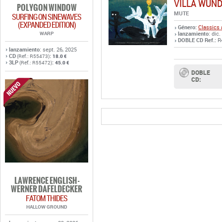
VILLA WUN
POLYGON WINDOW
MUTE
SURFING ON SINEWAVES
(EXPANDED EDITION)
Género:
Classics 
WARP
lanzamiento
: dic
DOBLE CD Ref.:
R
lanzamiento
: sept. 26, 2025
CD
:
(Ref.: R55473)
18.0 €
3LP
:
(Ref.: R55472)
45.0 €
DOBLE
CD:
LAWRENCE ENGLISH -
WERNER DAFELDECKER
FATOM THIDES
HALLOW GROUND