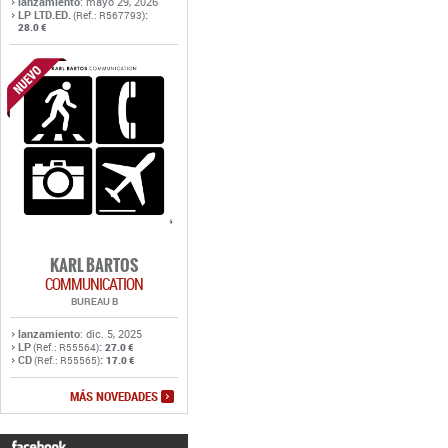
lanzamiento
: mayo 29, 2026
LP LTD.ED.
:
(Ref.: R567793)
28.0 €
KARL BARTOS
COMMUNICATION
BUREAU B
lanzamiento
: dic. 5, 2025
LP
:
(Ref.: R55564)
27.0 €
CD
:
(Ref.: R55565)
17.0 €
MÁS NOVEDADES