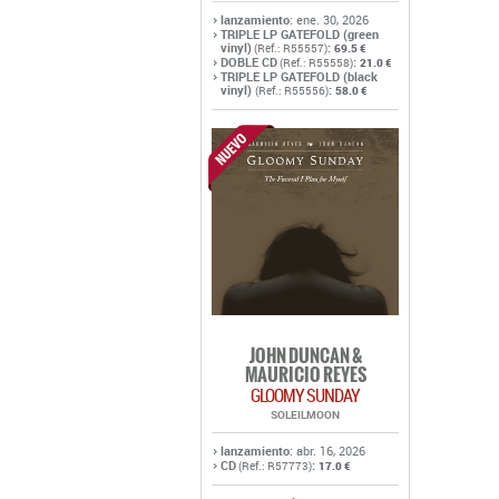
lanzamiento
: ene. 30, 2026
TRIPLE LP GATEFOLD (green
vinyl)
:
(Ref.: R55557)
69.5 €
DOBLE CD
:
(Ref.: R55558)
21.0 €
TRIPLE LP GATEFOLD (black
vinyl)
:
(Ref.: R55556)
58.0 €
JOHN DUNCAN &
MAURICIO REYES
GLOOMY SUNDAY
SOLEILMOON
lanzamiento
: abr. 16, 2026
CD
:
(Ref.: R57773)
17.0 €