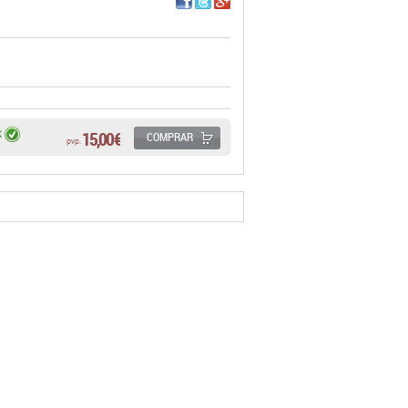
15,00 €
K
COMPRAR
pvp.