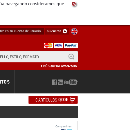
ntinúa navegando consideramos que
tre en su cuenta de usuario.
su cuenta
BUSCAR
BÚSQUEDA AVANZADA
NTOS
0,00 €
0 ARTÍCULOS
Compartir en: