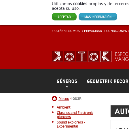
Utilizamos
cookies
propias y de terceros
acepta su uso.
ACEPTAR
MÁS INFORMACIÓN
QUIÉNES SOMOS
PRIVACIDAD
CONDICIONES D
ESPEC
VANGU
GÉNEROS
GEOMETRIK RECO
Inicio
Discos
IOU3R
Ambient
AUT
Classics and Electronic
pioneers
Sound explorers -
Experimental