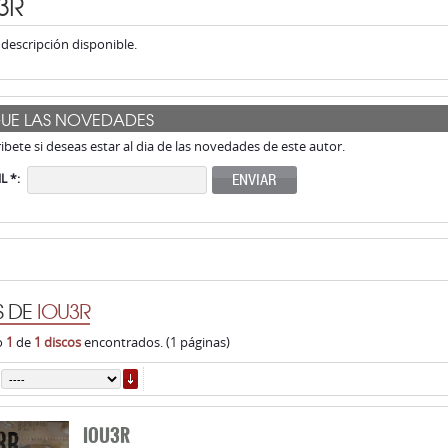
3R
descripción disponible.
GUE LAS NOVEDADES
ribete si deseas estar al dia de las novedades de este autor.
ENVIAR
L *:
S DE
IOU3R
o
1
de
1 discos
encontrados. (1 páginas)
ORDENAR
IOU3R