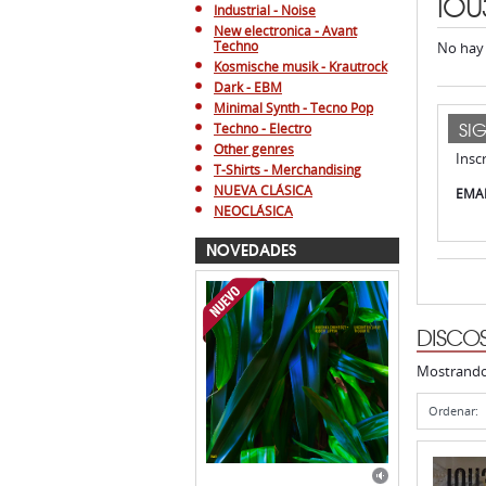
IOU
Industrial - Noise
New electronica - Avant
Techno
No hay 
Kosmische musik - Krautrock
Dark - EBM
Minimal Synth - Tecno Pop
SI
Techno - Electro
Other genres
Insc
T-Shirts - Merchandising
NUEVA CLÁSICA
EMAI
NEOCLÁSICA
NOVEDADES
DISCO
Mostrand
Ordenar: