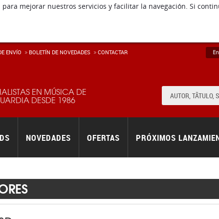
 para mejorar nuestros servicios y facilitar la navegación. Si co
E ENVÍ­O
BOLETÍN DE NOVEDADES
CONTACTAR
En
IALISTAS EN MÚSICA DE
ARDIA DESDE 1986
RDS
NOVEDADES
OFERTAS
PRÓXIMOS LANZAMIE
ORES