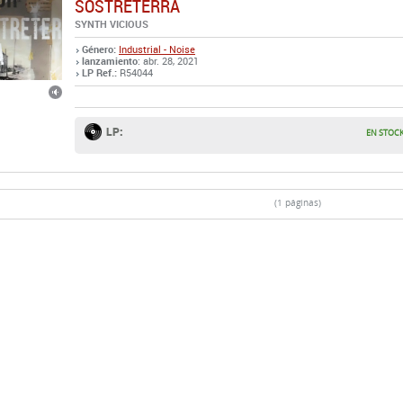
SOSTRETERRA
SYNTH VICIOUS
Género:
Industrial - Noise
lanzamiento
: abr. 28, 2021
LP Ref.:
R54044
LP:
EN STOC
(1 páginas)