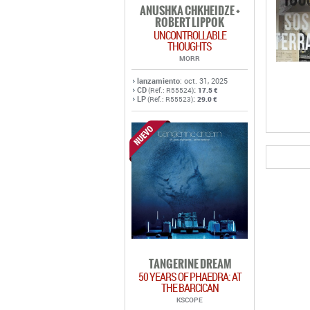
ANUSHKA CHKHEIDZE +
ROBERT LIPPOK
UNCONTROLLABLE
THOUGHTS
MORR
lanzamiento
: oct. 31, 2025
CD
:
(Ref.: R55524)
17.5 €
LP
:
(Ref.: R55523)
29.0 €
TANGERINE DREAM
50 YEARS OF PHAEDRA: AT
THE BARCICAN
KSCOPE