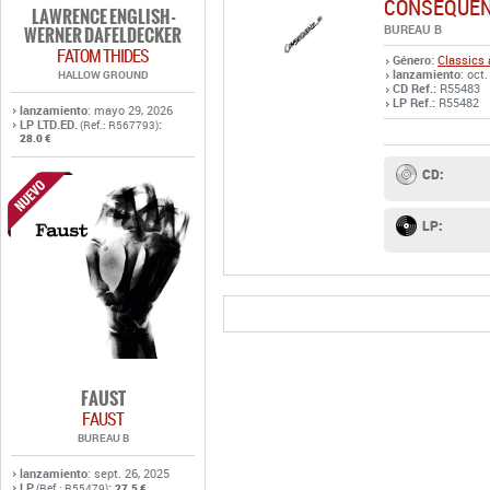
CONSEQUENZ
LAWRENCE ENGLISH -
BUREAU B
WERNER DAFELDECKER
FATOM THIDES
Género:
Classics 
lanzamiento
: oct.
HALLOW GROUND
CD Ref.:
R55483
LP Ref.:
R55482
lanzamiento
: mayo 29, 2026
LP LTD.ED.
:
(Ref.: R567793)
28.0 €
CD:
LP:
FAUST
FAUST
BUREAU B
lanzamiento
: sept. 26, 2025
LP
:
(Ref.: R55479)
27.5 €