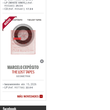
LP (WHITE VINYL)
(Ref.:
:
R55480)
29.5 €
CD
:
(Ref.: R55481)
17.0 €
MARCELO EXPÓSITO
THE LOST TAPES
GEOMETRIK
lanzamiento
: abr. 15, 2026
LP
:
(Ref.: R57788)
22.0 €
MÁS NOVEDADES