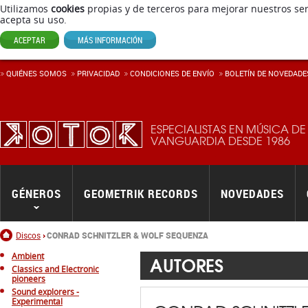
Utilizamos
cookies
propias y de terceros para mejorar nuestros ser
acepta su uso.
ACEPTAR
MÁS INFORMACIÓN
QUIÉNES SOMOS
PRIVACIDAD
CONDICIONES DE ENVÍ­O
BOLETÍN DE NOVEDADE
ESPECIALISTAS EN MÚSICA DE
VANGUARDIA DESDE 1986
GÉNEROS
GEOMETRIK RECORDS
NOVEDADES
Inicio
Discos
CONRAD SCHNITZLER & WOLF SEQUENZA
Ambient
AUTORES
Classics and Electronic
pioneers
Sound explorers -
Experimental