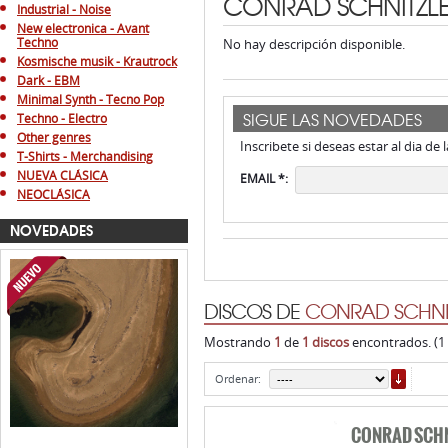
CONRAD SCHNITZLE
Industrial - Noise
New electronica - Avant
Techno
No hay descripción disponible.
Kosmische musik - Krautrock
Dark - EBM
Minimal Synth - Tecno Pop
SIGUE LAS NOVEDADES
Techno - Electro
Other genres
Inscribete si deseas estar al dia de
T-Shirts - Merchandising
NUEVA CLÁSICA
EMAIL *:
NEOCLÁSICA
NOVEDADES
DISCOS DE
CONRAD SCHNI
Mostrando
1
de
1 discos
encontrados. (1
ORDE
Ordenar:
CONRAD SCHN