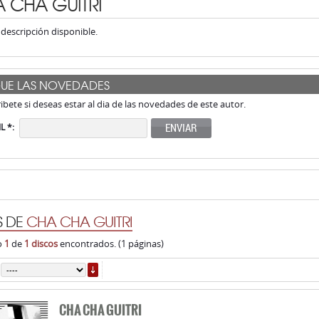
 CHA GUITRI
descripción disponible.
GUE LAS NOVEDADES
ribete si deseas estar al dia de las novedades de este autor.
ENVIAR
L *:
S DE
CHA CHA GUITRI
o
1
de
1 discos
encontrados. (1 páginas)
ORDENAR
CHA CHA GUITRI