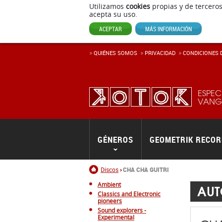
Utilizamos
cookies
propias y de terceros
acepta su uso.
ACEPTAR
MÁS INFORMACIÓN
QUIÉNES SOMOS
PRIVACIDAD
CONDICIONES D
ESPEC
VANGU
GÉNEROS
GEOMETRIK RECO
Inicio
Discos
CHA CHA GUITRI
Ambient
AUT
Classics and Electronic
pioneers
Sound explorers -
Experimental