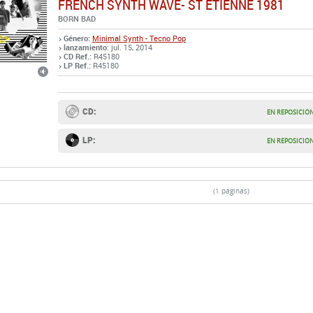
FRENCH SYNTH WAVE- ST ETIENNE 1981
BORN BAD
Género:
Minimal Synth - Tecno Pop
lanzamiento
: jul. 15, 2014
CD Ref.:
R45180
LP Ref.:
R45180
CD:
EN REPOSICIÓ
LP:
EN REPOSICIÓ
(1 páginas)