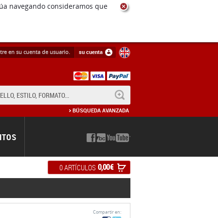
ntinúa navegando consideramos que
tre en su cuenta de usuario.
su cuenta
BUSCAR
BÚSQUEDA AVANZADA
NTOS
0,00 €
0 ARTÍCULOS
Compartir en: