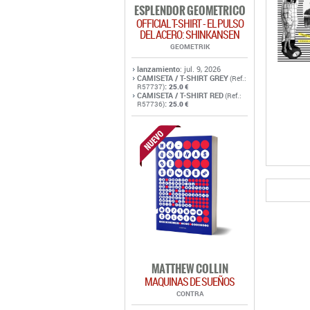
ESPLENDOR GEOMETRICO
OFFICIAL T-SHIRT - EL PULSO
DEL ACERO: SHINKANSEN
GEOMETRIK
lanzamiento
: jul. 9, 2026
CAMISETA / T-SHIRT GREY
(Ref.:
:
R57737)
25.0 €
CAMISETA / T-SHIRT RED
(Ref.:
:
R57736)
25.0 €
MATTHEW COLLIN
MAQUINAS DE SUEÑOS
CONTRA