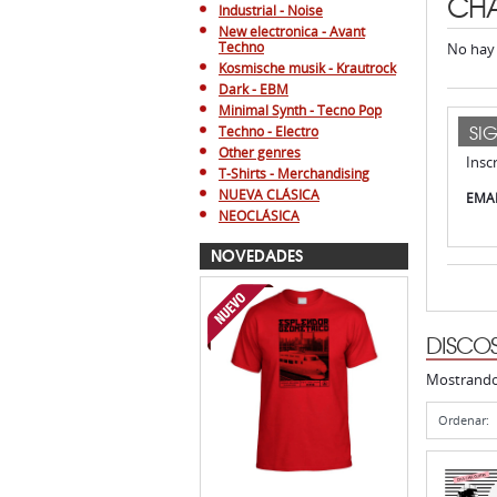
CHA
Industrial - Noise
New electronica - Avant
Techno
No hay 
Kosmische musik - Krautrock
Dark - EBM
Minimal Synth - Tecno Pop
SI
Techno - Electro
Other genres
Insc
T-Shirts - Merchandising
NUEVA CLÁSICA
EMAI
NEOCLÁSICA
NOVEDADES
DISCO
Mostrand
Ordenar: