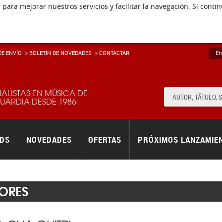
 para mejorar nuestros servicios y facilitar la navegación. Si co
E ENVÍ­O
BOLETÍN DE NOVEDADES
CONTACTAR
En
IALISTAS EN MÚSICA DE
ARDIA DESDE 1986
RDS
NOVEDADES
OFERTAS
PRÓXIMOS LANZAMIE
ORES