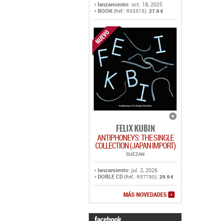
lanzamiento
: oct. 18, 2025
BOOK
:
(Ref.: R55515)
27.0 €
FELIX KUBIN
ANTIPHONEYS: THE SINGLE
COLLECTION (JAPAN IMPORT)
SUEZAN
lanzamiento
: jul. 2, 2026
DOBLE CD
:
(Ref.: R57790)
29.9 €
MÁS NOVEDADES