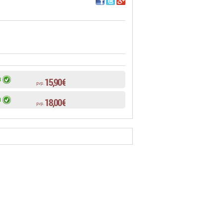
15,90 €
N
pvp.
18,00 €
N
pvp.