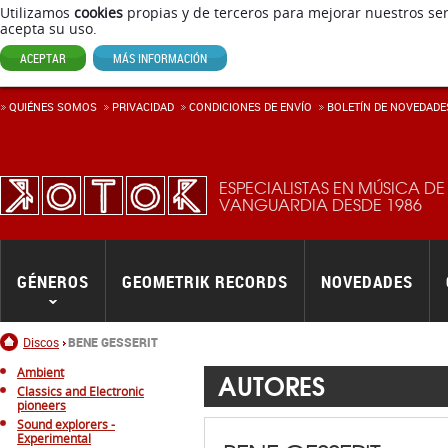
Utilizamos
cookies
propias y de terceros para mejorar nuestros ser
acepta su uso.
ACEPTAR
MÁS INFORMACIÓN
QUIÉNES SOMOS
PRIVACIDAD
CONDICIONES DE ENVÍ­O
BOLETÍN DE NOVEDADE
ESPECIALISTAS EN MÚSICA DE
VANGUARDIA DESDE 1986
GÉNEROS
GEOMETRIK RECORDS
NOVEDADES
Inicio
Discos
BENE GESSERIT
Ambient
AUTORES
Classics and Electronic
pioneers
Sound explorers -
Experimental