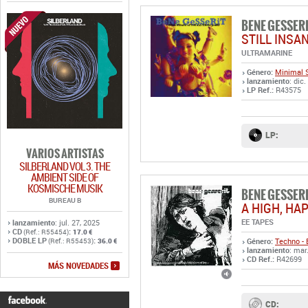
BENE GESSER
STILL INSA
ULTRAMARINE
Género:
Minimal 
lanzamiento
: dic
LP Ref.:
R43575
LP:
VARIOS ARTISTAS
SILBERLAND VOL 3. THE
AMBIENT SIDE OF
KOSMISCHE MUSIK
BENE GESSER
BUREAU B
A HIGH, HA
EE TAPES
lanzamiento
: jul. 27, 2025
CD
:
(Ref.: R55454)
17.0 €
DOBLE LP
:
(Ref.: R55453)
36.0 €
Género:
Techno - 
lanzamiento
: mar
CD Ref.:
R42699
MÁS NOVEDADES
CD: