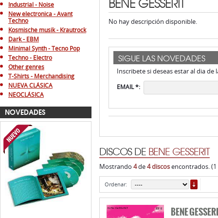
BENE GESSERIT
Industrial - Noise
New electronica - Avant
Techno
No hay descripción disponible.
Kosmische musik - Krautrock
Dark - EBM
Minimal Synth - Tecno Pop
SIGUE LAS NOVEDADES
Techno - Electro
Other genres
Inscribete si deseas estar al dia de
T-Shirts - Merchandising
NUEVA CLÁSICA
EMAIL *:
NEOCLÁSICA
NOVEDADES
DISCOS DE
BENE GESSERIT
Mostrando
4
de
4 discos
encontrados. (1
ORDE
Ordenar:
BENE GESSER