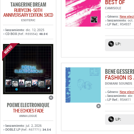
BEST OF
TANGERINE DREAM
CAMISOLE
RUBYCON - 50TH
ANNIVERSARY EDITION. 5XCD
Género:
New elect
ESOTERIC
lanzamiento
: oct
LP Ref.:
R54937
lanzamiento
: dic. 12, 2025
CD BOX
:
(Ref.: R55554)
48.0 €
LP:
BENE GESSER
FASHION IS
DOMANI SOUNDS
Género:
New elect
lanzamiento
: abr
LP Ref.:
R54411
POEME ELECTRONIQUE
THE ECHOES FADE
ANNA LOGUE
LP:
lanzamiento
: jul. 2, 2026
DOBLE LP
:
(Ref.: R57771)
34.5 €