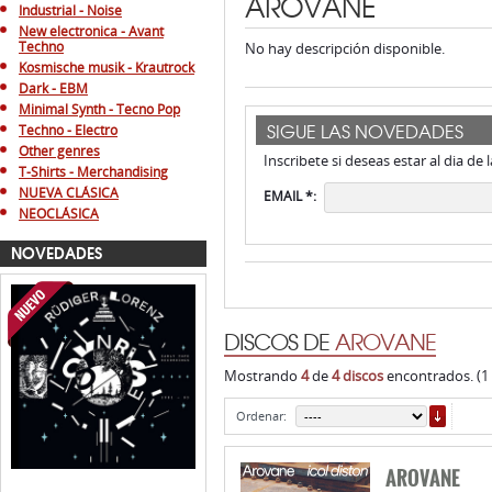
AROVANE
Industrial - Noise
New electronica - Avant
Techno
No hay descripción disponible.
Kosmische musik - Krautrock
Dark - EBM
Minimal Synth - Tecno Pop
SIGUE LAS NOVEDADES
Techno - Electro
Other genres
Inscribete si deseas estar al dia de
T-Shirts - Merchandising
NUEVA CLÁSICA
EMAIL *:
NEOCLÁSICA
NOVEDADES
DISCOS DE
AROVANE
Mostrando
4
de
4 discos
encontrados. (1
ORDE
Ordenar:
AROVANE