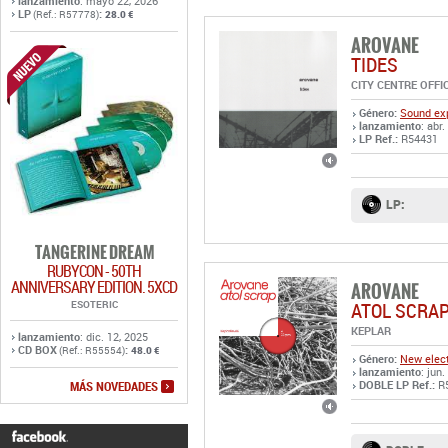
lanzamiento
: mayo 22, 2026
LP
:
(Ref.: R57778)
28.0 €
AROVANE
TIDES
CITY CENTRE OFFI
Género:
Sound exp
lanzamiento
: abr
LP Ref.:
R54431
LP:
TANGERINE DREAM
RUBYCON - 50TH
ANNIVERSARY EDITION. 5XCD
AROVANE
ESOTERIC
ATOL SCRA
KEPLAR
lanzamiento
: dic. 12, 2025
CD BOX
:
(Ref.: R55554)
48.0 €
Género:
New elect
lanzamiento
: jun.
MÁS NOVEDADES
DOBLE LP Ref.:
R