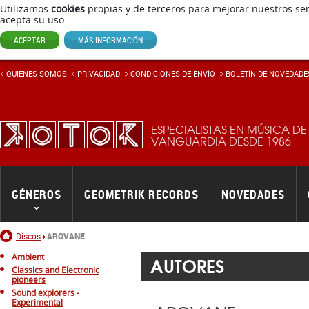
Utilizamos
cookies
propias y de terceros para mejorar nuestros ser
acepta su uso.
ACEPTAR
MÁS INFORMACIÓN
QUIÉNES SOMOS
PRIVACIDAD
CONDICIONES DE ENVÍ­O
BOLETÍN DE NOVEDADE
ESPECIALISTAS EN MÚSICA DE
VANGUARDIA DESDE 1986
GÉNEROS
GEOMETRIK RECORDS
NOVEDADES
Inicio
Discos
AROVANE
Ambient
AUTORES
Classics and Electronic
pioneers
Sound explorers -
Experimental