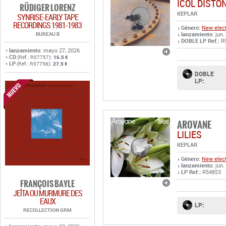
ICOL DISTO
RÜDIGER LORENZ
KEPLAR
SYNRISE-EARLY TAPE
RECORDINGS 1981-1983
Género:
New elect
BUREAU B
lanzamiento
: jun.
DOBLE LP Ref.:
R
lanzamiento
: mayo 27, 2026
CD
:
(Ref.: R57757)
16.5 €
LP
:
(Ref.: R57758)
27.5 €
DOBLE
LP:
AROVANE
LILIES
KEPLAR
Género:
New elect
lanzamiento
: jun.
LP Ref.:
R54853
FRANÇOIS BAYLE
JEÎTA OU MURMURE DES
EAUX
LP:
RECOLLECTION GRM