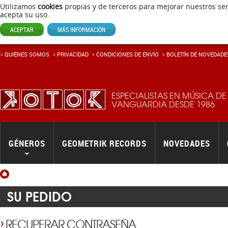
Utilizamos
cookies
propias y de terceros para mejorar nuestros ser
acepta su uso.
ACEPTAR
MÁS INFORMACIÓN
QUIÉNES SOMOS
PRIVACIDAD
CONDICIONES DE ENVÍO
BOLETÍN DE NOVEDADE
ESPECIALISTAS EN MÚSICA DE
VANGUARDIA DESDE 1986
GÉNEROS
GEOMETRIK RECORDS
NOVEDADES
Inicio
SU PEDIDO
RECUPERAR CONTRASEÑA