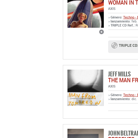
WOMAN IN 
AXIS
Género:
Techno - 
lanzamiento
: feb
TRIPLE CD Ref.:
R
TRIPLE CD
JEFF MILLS
THE MAN F
AXIS
Género:
Techno - 
lanzamiento
: dic
JOHN BELTRA