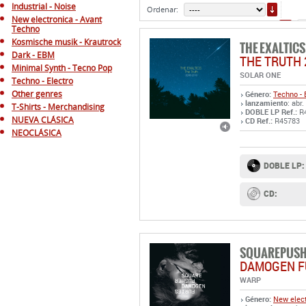
ORDE
Industrial - Noise
Ordenar:
New electronica - Avant
1
Techno
Kosmische musik - Krautrock
THE EXALTICS
Dark - EBM
THE TRUTH 
Minimal Synth - Tecno Pop
SOLAR ONE
Techno - Electro
Other genres
Género:
Techno - 
lanzamiento
: abr
T-Shirts - Merchandising
DOBLE LP Ref.:
R
NUEVA CLÁSICA
CD Ref.:
R45783
NEOCLÁSICA
DOBLE LP:
CD:
SQUAREPUS
DAMOGEN F
WARP
Género:
New elect