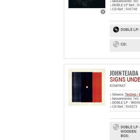
lanzamiento
: abr
DOBLE LP Ref.:
R
CD Ref.:
R45748
DOBLE LP:
CD:
JOHN TEJADA
SIGNS UNDE
KOMPAKT
Género:
Techno - 
lanzamiento
: feb
DOBLE LP - WOOD
CD Ref.:
R45673
DOBLE LP 
WOODEN
BOX: