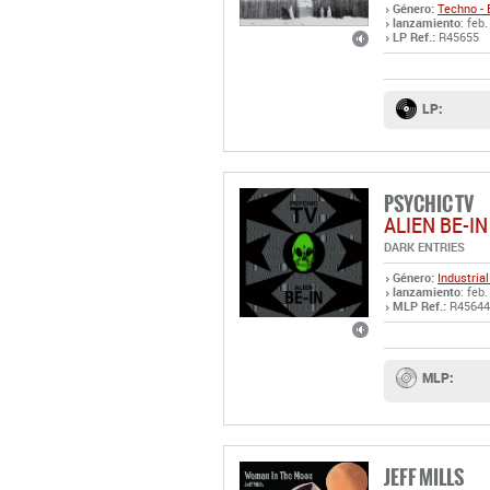
Género:
Techno - 
lanzamiento
: feb
LP Ref.:
R45655
LP:
PSYCHIC TV
ALIEN BE-I
DARK ENTRIES
Género:
Industrial
lanzamiento
: feb
MLP Ref.:
R45644
MLP:
JEFF MILLS