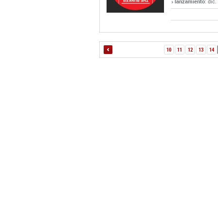
lanzamiento
: dic.
10
11
12
13
14