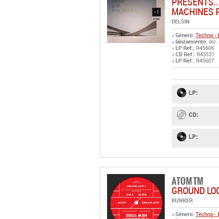
PRESENTS..
MACHINES P
DELSIN
Género:
Techno - 
lanzamiento
: dic.
LP Ref.:
R45606
CD Ref.:
R45531
LP Ref.:
R45607
LP:
CD:
LP:
ATOM TM
GROUND LO
BUNKER
Género:
Techno - 