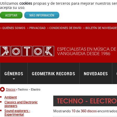
Utilizamos
cookies
propias y de terceros para mejorar nuestros ser
acepta su uso.
ACEPTAR
MÁS INFORMACIÓN
QUIÉNES SOMOS
PRIVACIDAD
CONDICIONES DE ENVÍ­O
BOLETÍN DE NOVEDADE
ESPECIALISTAS EN MÚSICA DE
VANGUARDIA DESDE 1986
GÉNEROS
GEOMETRIK RECORDS
NOVEDADES
Inicio
Discos
Techno - Electro
Ambient
TECHNO - ELECTRO
Classics and Electronic
pioneers
Sound explorers -
Mostrando
10
de
360 discos
encontrados.
Experimental