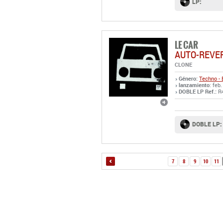
LP:
LE CAR
AUTO-REVE
CLONE
Género:
Techno - 
lanzamiento
: feb.
DOBLE LP Ref.:
R
DOBLE LP:
7
8
9
10
11