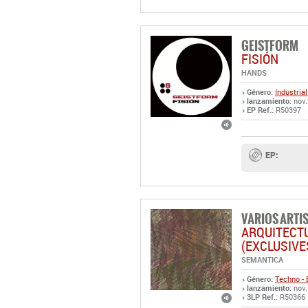
GEISTFORM
FISIÓN
HANDS
Género:
Industrial
lanzamiento
: nov
EP Ref.:
R50397
EP:
VARIOS ARTI
ARQUITECT
(EXCLUSIVE
SEMANTICA
Género:
Techno - 
lanzamiento
: nov
3LP Ref.:
R50366