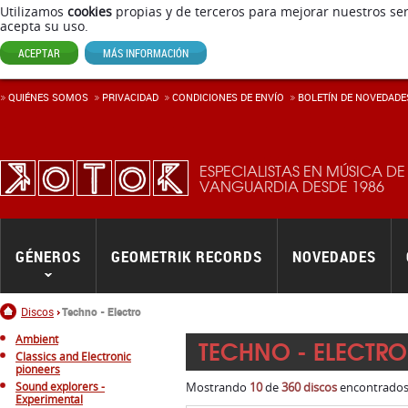
Utilizamos
cookies
propias y de terceros para mejorar nuestros ser
acepta su uso.
ACEPTAR
MÁS INFORMACIÓN
QUIÉNES SOMOS
PRIVACIDAD
CONDICIONES DE ENVÍ­O
BOLETÍN DE NOVEDADE
ESPECIALISTAS EN MÚSICA DE
VANGUARDIA DESDE 1986
GÉNEROS
GEOMETRIK RECORDS
NOVEDADES
Inicio
Discos
Techno - Electro
Ambient
TECHNO - ELECTRO
Classics and Electronic
pioneers
Sound explorers -
Mostrando
10
de
360 discos
encontrados.
Experimental