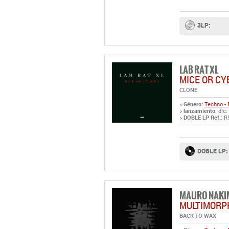
3LP:
LAB RAT XL
MICE OR C
CLONE
Género:
Techno - 
lanzamiento
: dic
DOBLE LP Ref.:
R
DOBLE LP:
MAURO NAKI
MULTIMORP
BACK TO WAX