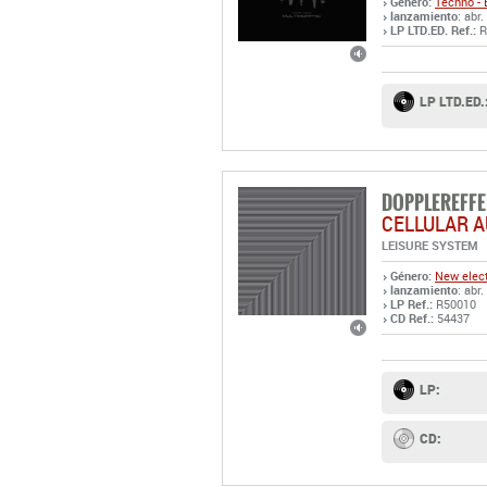
Género:
Techno - 
lanzamiento
: abr
LP LTD.ED. Ref.:
R
LP LTD.ED.
DOPPLEREFFE
CELLULAR 
LEISURE SYSTEM
Género:
New elect
lanzamiento
: abr.
LP Ref.:
R50010
CD Ref.:
54437
LP:
CD: