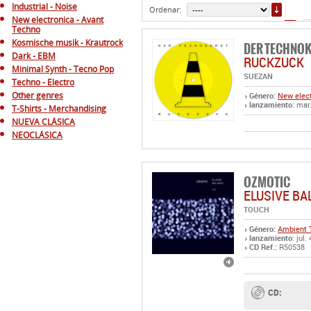
ORDE
Industrial - Noise
Ordenar:
New electronica - Avant
7
Techno
Kosmische musik - Krautrock
DER TECHNO
Dark - EBM
RUCKZUCK
Minimal Synth - Tecno Pop
SUEZAN
Techno - Electro
Other genres
Género:
New elect
lanzamiento
: mar
T-Shirts - Merchandising
NUEVA CLÁSICA
NEOCLÁSICA
OZMOTIC
ELUSIVE BA
TOUCH
Género:
Ambient
lanzamiento
: jul.
CD Ref.:
R50538
CD: