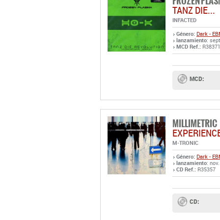
FROZEN PLA
TANZ DIE...
INFACTED
Género:
Dark - E
lanzamiento
: sep
MCD Ref.:
R3837
MCD:
MILLIMETRIC
EXPERIENC
M-TRONIC
Género:
Dark - E
lanzamiento
: nov
CD Ref.:
R35357
CD: