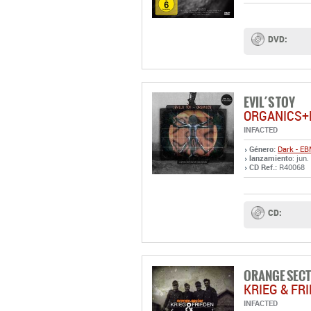
DVD:
EVIL´S TOY
ORGANICS+
INFACTED
Género:
Dark - E
lanzamiento
: jun
CD Ref.:
R40068
CD:
ORANGE SEC
KRIEG & FR
INFACTED