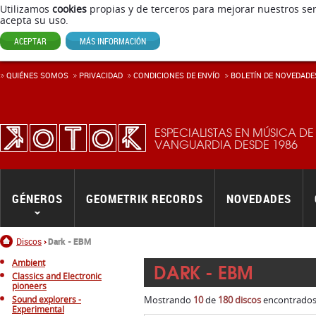
Utilizamos
cookies
propias y de terceros para mejorar nuestros ser
acepta su uso.
ACEPTAR
MÁS INFORMACIÓN
QUIÉNES SOMOS
PRIVACIDAD
CONDICIONES DE ENVÍ­O
BOLETÍN DE NOVEDADE
ESPECIALISTAS EN MÚSICA DE
VANGUARDIA DESDE 1986
GÉNEROS
GEOMETRIK RECORDS
NOVEDADES
Inicio
Discos
Dark - EBM
Ambient
DARK - EBM
Classics and Electronic
pioneers
Sound explorers -
Mostrando
10
de
180 discos
encontrados.
Experimental