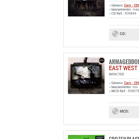
Género:
Dark - E
lanzamiento
: may
CD Ref.:
R39844
CD:
ARMAGEDDON
EAST WEST
INFACTED
Género:
Dark - E
lanzamiento
: nov
MCD Ref.:
R3857
MCD: