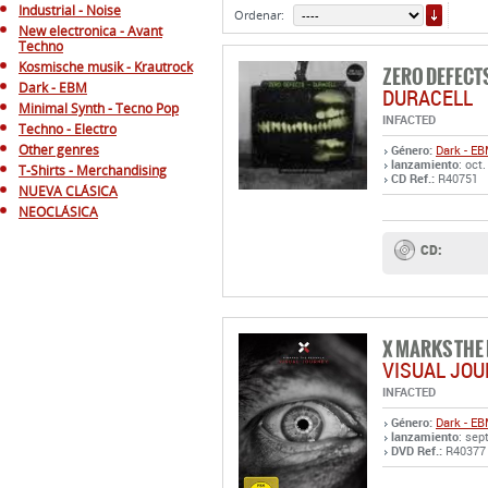
ORDE
Industrial - Noise
Ordenar:
New electronica - Avant
Techno
Kosmische musik - Krautrock
ZERO DEFECT
Dark - EBM
DURACELL
Minimal Synth - Tecno Pop
INFACTED
Techno - Electro
Other genres
Género:
Dark - E
lanzamiento
: oct
T-Shirts - Merchandising
CD Ref.:
R40751
NUEVA CLÁSICA
NEOCLÁSICA
CD:
X MARKS THE
VISUAL JO
INFACTED
Género:
Dark - E
lanzamiento
: sep
DVD Ref.:
R40377