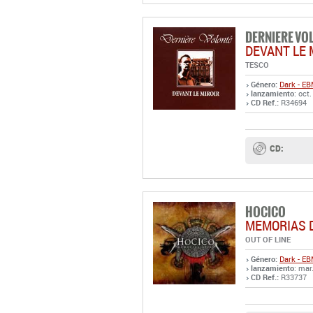
DERNIERE VO
DEVANT LE 
TESCO
Género:
Dark - E
lanzamiento
: oct
CD Ref.:
R34694
CD:
HOCICO
MEMORIAS 
OUT OF LINE
Género:
Dark - E
lanzamiento
: mar
CD Ref.:
R33737