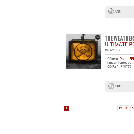
CD:
THE WEATHE
ULTIMATE P
INFACTED
Género:
Dark - E
lanzamiento
: oct
CD Ref.:
R40778
CD:
12
13
1