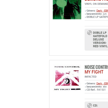
VINYL ON DEMAN
Género:
Dark - E
lanzamiento
: jun
DOBLE LP GATEFO
DOBLE LP
GATEFOLD
DELUXE
VERSION-
RED VINYL
NOISE CONTR
MY FIGHT
INFACTED
Género:
Dark - E
lanzamiento
: abr
CD Ref.:
R41501
CD: