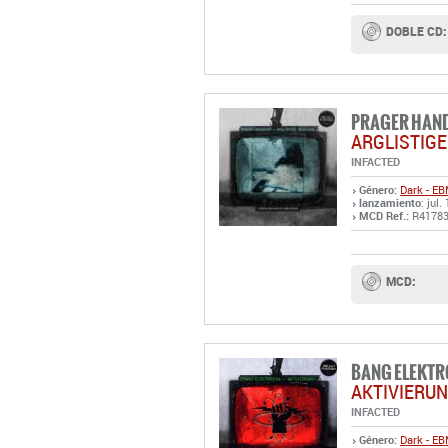
DOBLE CD:
PRAGER HAN
ARGLISTIGE
INFACTED
Género:
Dark - E
lanzamiento
: jul.
MCD Ref.:
R4178
MCD:
BANG ELEKTR
AKTIVIERUN
INFACTED
Género:
Dark - E