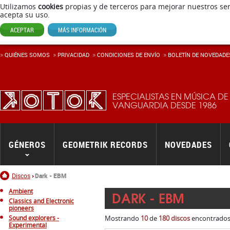
Utilizamos
cookies
propias y de terceros para mejorar nuestros ser
acepta su uso.
ACEPTAR
MÁS INFORMACIÓN
QUIÉNES SOMOS
PRIVACIDAD
CONDICIONES DE ENVÍ­O
BOLETÍN DE NOVEDADE
ESPECIALISTAS EN MÚSICA DE
VANGUARDIA DESDE 1986
GÉNEROS
GEOMETRIK RECORDS
NOVEDADES
Inicio
Discos
Dark - EBM
Ambient
DARK - EBM
Classics and Electronic
pioneers
Sound explorers -
Mostrando
10
de
180 discos
encontrados.
Experimental