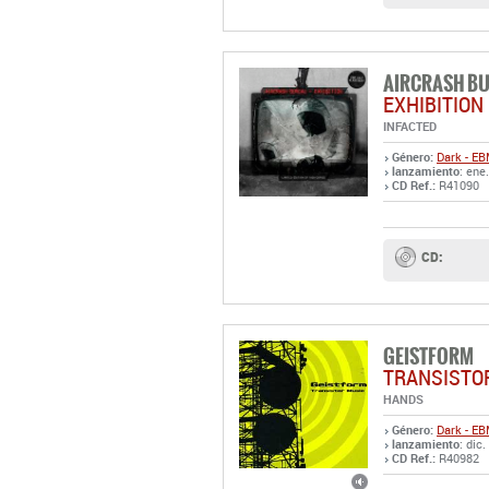
AIRCRASH B
EXHIBITION
INFACTED
Género:
Dark - E
lanzamiento
: ene
CD Ref.:
R41090
CD:
GEISTFORM
TRANSISTO
HANDS
Género:
Dark - E
lanzamiento
: dic
CD Ref.:
R40982