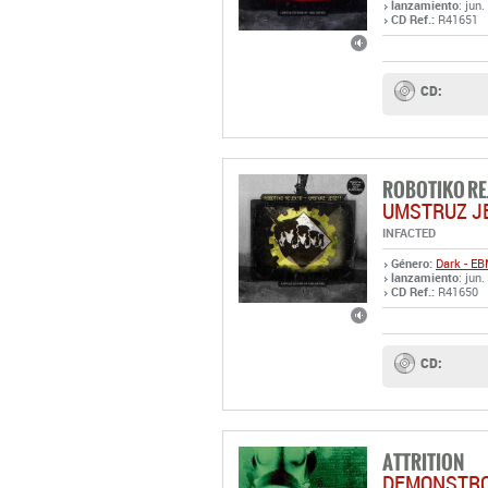
lanzamiento
: jun
CD Ref.:
R41651
CD:
ROBOTIKO RE
UMSTRUZ J
INFACTED
Género:
Dark - E
lanzamiento
: jun
CD Ref.:
R41650
CD:
ATTRITION
DEMONSTRO