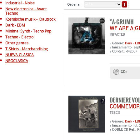
ORDE
Industrial - Noise
Ordenar:
New electronica - Avant
Techno
Kosmische musik - Krautrock
"A-GRUMH
Dark - EBM
WE ARE A;
Minimal Synth - Tecno Pop
INFACTED
Techno - Electro
Other genres
Género:
Dark - E
lanzamiento
: sep
T-Shirts - Merchandising
CD Ref.:
R42007
NUEVA CLÁSICA
NEOCLÁSICA
CD:
DERNIERE VO
COMMEMOR
TESCO
Género:
Dark - E
lanzamiento
: jul.
DOBLE CD Ref.:
R